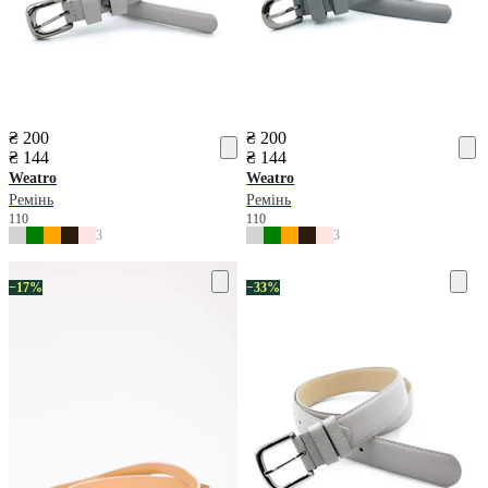
₴ 200
₴ 200
₴ 144
₴ 144
Weatro
Weatro
Ремінь
Ремінь
110
110
3
3
−17%
−33%