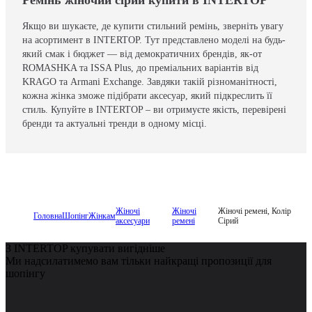
Якщо ви шукаєте, де купити стильний ремінь, зверніть увагу
на асортимент в INTERTOP. Тут представлено моделі на будь-
який смак і бюджет — від демократичних брендів, як-от
ROMASHKA та ISSA Plus, до преміальних варіантів від
KRAGO та Armani Exchange. Завдяки такій різноманітності,
кожна жінка зможе підібрати аксесуар, який підкреслить її
стиль. Купуйте в INTERTOP – ви отримуєте якість, перевірені
бренди та актуальні тренди в одному місці.
Жіночі
Жіночі
Жіночі ремені, Колір
Головна
Шопінг
Жінкам
аксесуари
ремені
Сірий
З INTERTOP купувати вигідніше
Ми надсилатимемо вам тільки найкращі пропозиції для
шопінгу