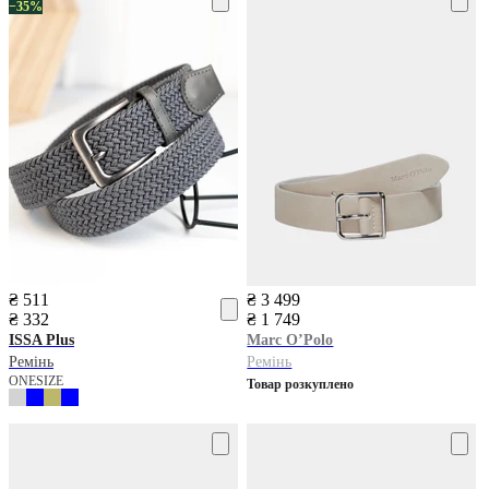
−35%
₴ 511
₴ 3 499
₴ 332
₴ 1 749
ISSA Plus
Marc O’Polo
Ремінь
Ремінь
ONESIZE
Товар розкуплено