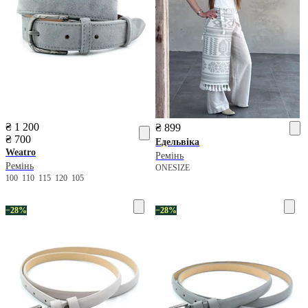
₴ 1 200
₴ 899
₴ 700
Едельвіка
Weatro
Ремінь
Ремінь
ONESIZE
100
110
115
120
105
−28%
−28%