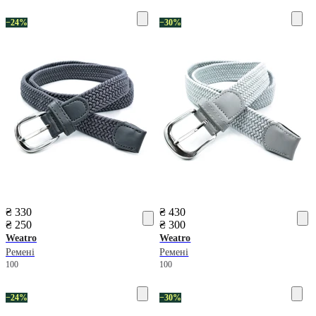
−24%
−30%
₴ 330
₴ 430
₴ 250
₴ 300
Weatro
Weatro
Ремені
Ремені
100
100
−24%
−30%