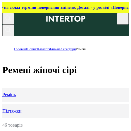
ку на склад терміни повернення змінено. Деталі - у розділі «Повернен
Головна
Шопінг
Каталог
Жінкам
Аксесуари
Ремені
Ремені жіночі сірі
Ремінь
Підтяжки
46 товарів