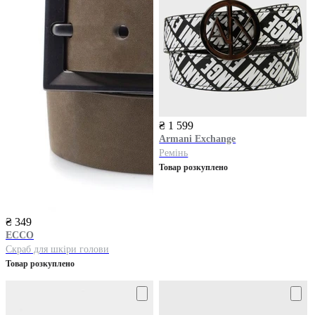
₴ 1 599
Armani Exchange
Ремінь
Товар розкуплено
₴ 349
ECCO
Скраб для шкіри голови
Товар розкуплено