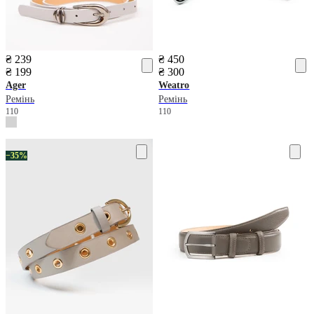
₴ 239
₴ 450
₴ 199
₴ 300
Ager
Weatro
Ремінь
Ремінь
110
110
−35%