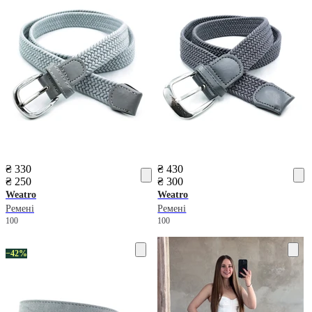
₴ 330
₴ 430
₴ 250
₴ 300
Weatro
Weatro
Ремені
Ремені
100
100
−42%