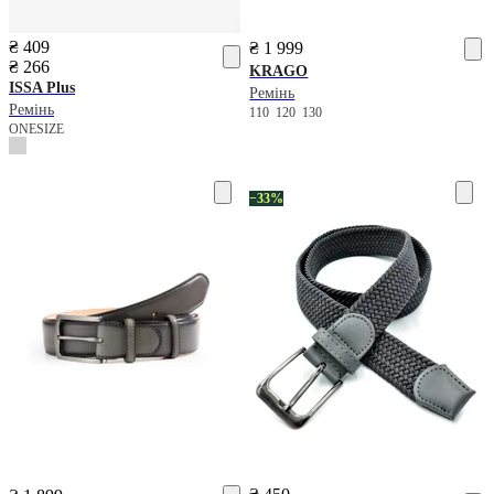
₴ 409
₴ 1 999
₴ 266
KRAGO
ISSA Plus
Ремінь
Ремінь
110
120
130
ONESIZE
−33%