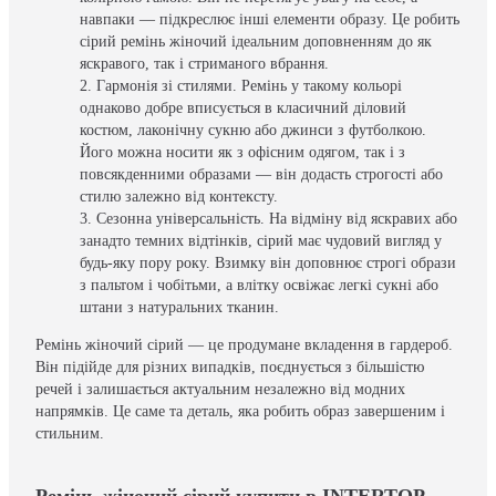
навпаки — підкреслює інші елементи образу. Це робить
сірий ремінь жіночий ідеальним доповненням до як
яскравого, так і стриманого вбрання.
Гармонія зі стилями. Ремінь у такому кольорі
однаково добре вписується в класичний діловий
костюм, лаконічну сукню або джинси з футболкою.
Його можна носити як з офісним одягом, так і з
повсякденними образами — він додасть строгості або
стилю залежно від контексту.
Сезонна універсальність. На відміну від яскравих або
занадто темних відтінків, сірий має чудовий вигляд у
будь-яку пору року. Взимку він доповнює строгі образи
з пальтом і чобітьми, а влітку освіжає легкі сукні або
штани з натуральних тканин.
Ремінь жіночий сірий — це продумане вкладення в гардероб.
Він підійде для різних випадків, поєднується з більшістю
речей і залишається актуальним незалежно від модних
напрямків. Це саме та деталь, яка робить образ завершеним і
стильним.
Ремінь жіночий сірий купити в INTERTOP