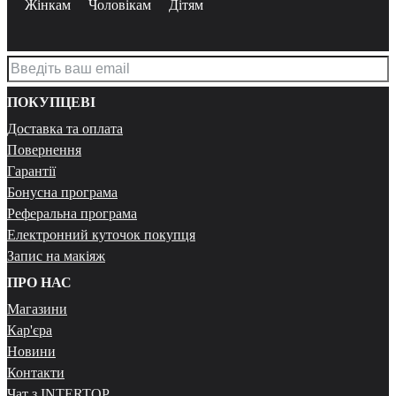
Жінкам
Чоловікам
Дітям
ПОКУПЦЕВІ
Доставка та оплата
Повернення
Гарантії
Бонусна програма
Реферальна програма
Електронний куточок покупця
Запис на макіяж
ПРО НАС
Магазини
Кар'єра
Новини
Контакти
Чат з INTERTOP