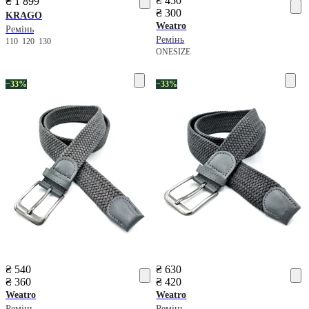
₴ 450
₴ 1 899
₴ 300
KRAGO
Weatro
Ремінь
Ремінь
110
120
130
ONESIZE
−33%
−33%
₴ 540
₴ 630
₴ 360
₴ 420
Weatro
Weatro
Ремінь
Ремінь