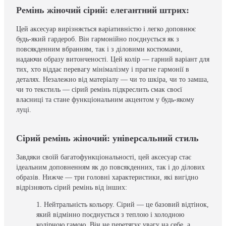
Ремінь жіночий сірий: елегантний штрих:
Цей аксесуар вирізняється варіативністю і легко доповнює
будь-який гардероб. Він гармонійно поєднується як з
повсякденним вбранням, так і з діловими костюмами,
надаючи образу витонченості. Цей колір — гарний варіант для
тих, хто віддає перевагу мінімалізму і прагне гармонії в
деталях. Незалежно від матеріалу — чи то шкіра, чи то замша,
чи то текстиль — сірий ремінь підкреслить смак своєї
власниці та стане функціональним акцентом у будь-якому
луці.
Сірий ремінь жіночий: універсальний стиль
Завдяки своїй багатофункціональності, цей аксесуар стає
ідеальним доповненням як до повсякденних, так і до ділових
образів. Нижче — три головні характеристики, які вигідно
відрізняють сірий ремінь від інших:
Нейтральність кольору. Сірий — це базовий відтінок,
який відмінно поєднується з теплою і холодною
колірною гамою. Він не перетягує увагу на себе, а