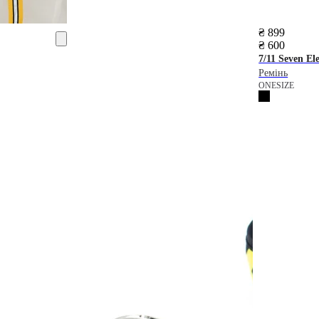
₴ 899
₴ 600
7/11 Seven El
Ремінь
ONESIZE