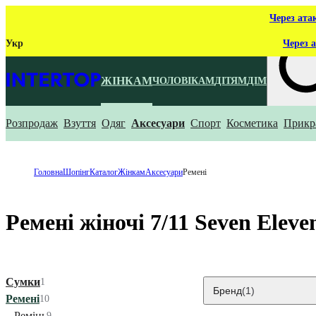
Через ата
Укр
Через а
ЖІНКАМ
ЧОЛОВІКАМ
ДІТЯМ
ДІМ
Розпродаж
Взуття
Одяг
Аксесуари
Спорт
Косметика
Прикр
Що ти ш
Головна
Шопінг
Каталог
Жінкам
Аксесуари
Ремені
Ремені жіночі 7/11 Seven Eleve
Сумки
1
Бренд
(1)
Ремені
10
Ремінь
9