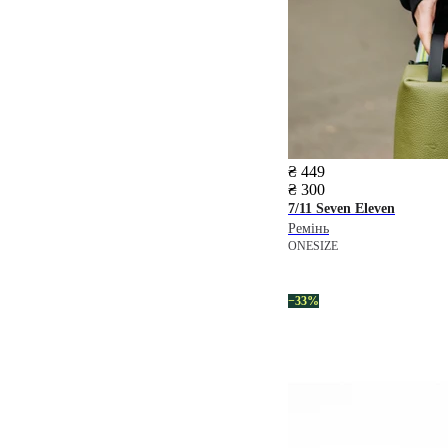
₴ 449
₴ 300
7/11 Seven Eleven
Ремінь
ONESIZE
−33%