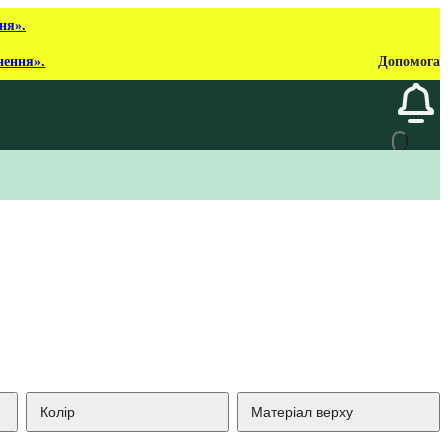
ня».
нення».
Допомога
Колір
Матеріал верху