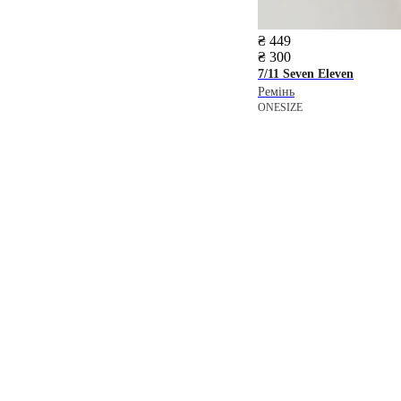
₴ 449
₴ 300
7/11 Seven Eleven
Ремінь
ONESIZE