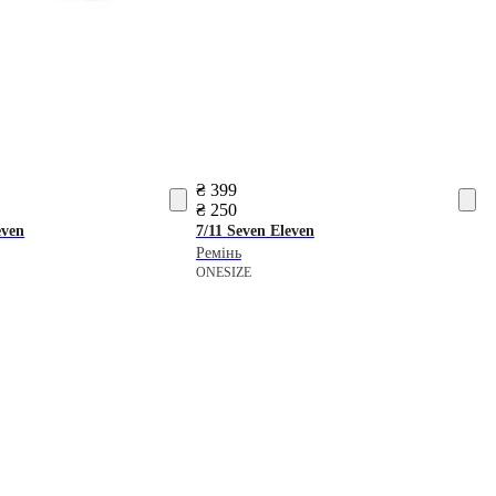
₴ 399
₴ 250
even
7/11 Seven Eleven
Ремінь
ONESIZE