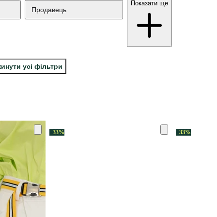
Показати ще
Продавець
кинути усі фільтри
−33%
−33%