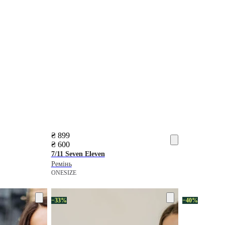
₴ 899
₴ 600
7/11 Seven Eleven
Ремінь
ONESIZE
−33%
−40%