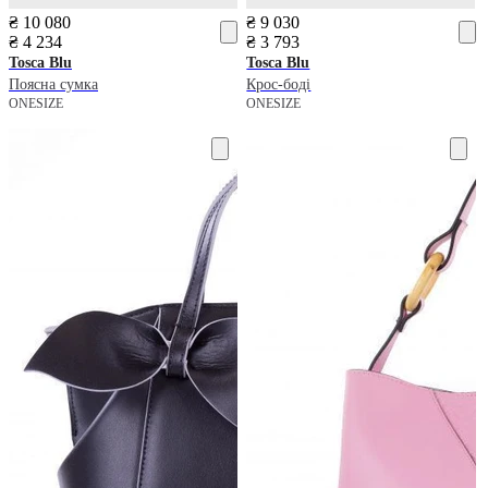
₴ 10 080
₴ 9 030
₴ 4 234
₴ 3 793
Tosca Blu
Tosca Blu
Поясна сумка
Крос-боді
ONESIZE
ONESIZE