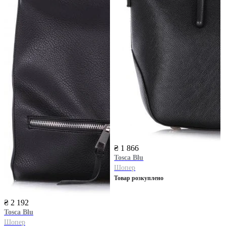
₴ 1 866
Tosca Blu
Шопер
Товар розкуплено
₴ 2 192
Tosca Blu
Шопер