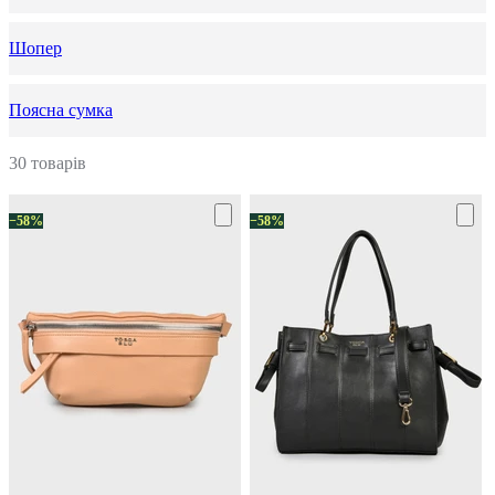
Шопер
Поясна сумка
30 товарів
−58%
−58%