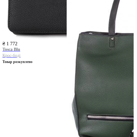
₴ 1 772
Tosca Blu
Крос-боді
Товар розкуплено