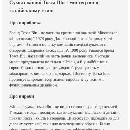
Сумки жіночі Tosca Blu - мистецтво в
італійському стилі
Про виробника
Бренд Tosca Blu - це частина креативної компанії Minoronzoni
srl, заснованої 1978 року Дж. Ронзоні в італійському місті
Бергамо. З самого початку компанія спеціалізувалася на
створенні шкіряних аксесуарів. А 1998 року з'явився бренд
Tosca Blu, названий на честь дочки засновника. Сьогодні
марка представлена не тільки в Італії, а й у найбільших
європейських столицях, регулярно беручи участь у
міжнародних виставках і ярмарках. Щосезону Тоска Блю
пропонує широкий асортимент виробів із сучасним і
функціональним дизайном.
Про вироби
Жіноча сумка Tosca Blu - це вираз стилю та уваги до деталей.
У кожній моделі поєднуються вишуканий італійський дизайн,
практичність і якість матеріалів. Ці аксесуари підходять як для
ділових зустрічей, так і для повсякденних образів. Більш
місткі вироби прекрасно доповнять офісне вбрання, а