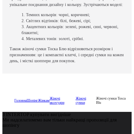
унікальне поєднання дизайну і кольору. Зустрічаються моделі:
Темних кольорів: чорні, коричневі;
Світлих відтінків: білі, бежеві, сірі;
Акцентних кольорів: зелені, рожеві, сині, червоні,
блакитні;
Металевих тонів: золоті, срібні.
Також жіночі сумки Тоска Блю відрізняються розміром і
призначенням: це і компактні клатчі, і середні сумки на кожен
день, і місткі шоппери для покупок.
Жіночі
Жіночі
Жіночі сумки Tosca
Головна
Шопінг
Жінкам
аксесуари
сумки
Blu
З INTERTOP купувати вигідніше
Ми надсилатимемо вам тільки найкращі пропозиції для
шопінгу