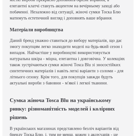
елегантні клатчі стануть акцентом на вечірньому заході або
побаченні. Незалежно від ситуації, жіночі сумки Тоска Блю
матимуть естетичний вигляд і доповнять ваше вбрання.
Матеріали виробництва
Даний бренд уважно ставиться до вибору матеріалів, що дає
змогу покупцям легко знаходити моделі на будь-який сезон і
випадок. Найчастіше у виробництві використовується
натуральна шкіра - міцна, елегантна і довговічна. У колекціях
також зустрічаються сумки жіночі Tosca Blu зі зносостійких
синтетичних матеріалів і навіть легкі варіанти з соломи - для
літнього сезону. Крім того, для покупців завжди будуть
актуальні вироби з бавовни - м'якої і легкої тканини.
Сумка жіноча Tosca Blu на українському
ринку: різноманітність моделей і колірних
рішень
В українських магазинах представлено безліч варіантів від
бренду Тоска Блю, і, тим не менш, кожен з аксесуарів - це