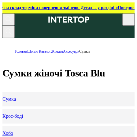
ку на склад терміни повернення змінено. Деталі - у розділі «Повернен
Головна
Шопінг
Каталог
Жінкам
Аксесуари
Сумки
Сумки жіночі Tosca Blu
Сумка
Крос-боді
Хобо