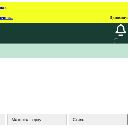
ня».
нення».
Допомога
Матеріал верху
Стиль