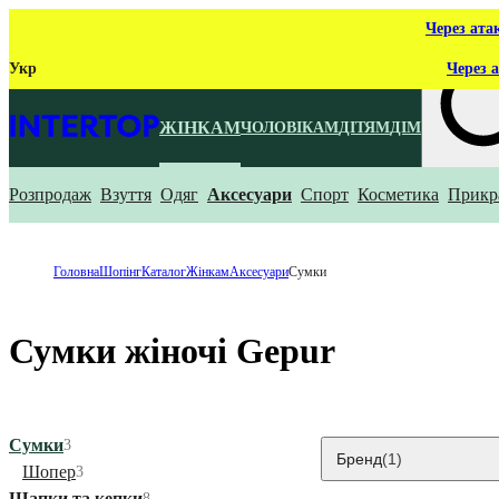
Через ата
Укр
Через а
ЖІНКАМ
ЧОЛОВІКАМ
ДІТЯМ
ДІМ
Розпродаж
Взуття
Одяг
Аксесуари
Спорт
Косметика
Прикр
Що ти ш
Головна
Шопінг
Каталог
Жінкам
Аксесуари
Сумки
Сумки жіночі Gepur
Сумки
3
Бренд
(1)
Шопер
3
Шапки та кепки
8