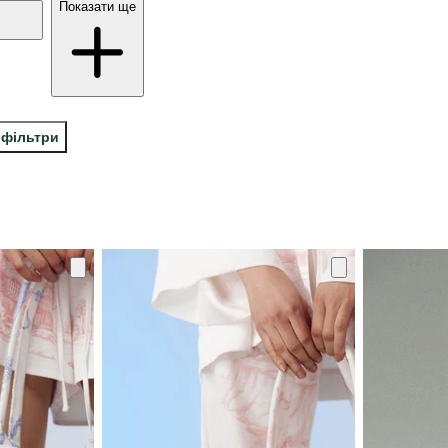
Показати ще
 фільтри