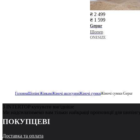
₴ 2 499
₴ 1 599
Gepur
Шопер
ONESIZE
Головна
Шопінг
Жінкам
Жіночі аксесуари
Жіночі сумки
Жіночі сумки Gepur
З INTERTOP купувати вигідніше
Ми надсилатимемо вам тільки найкращі пропозиції для шопінг
ПОКУПЦЕВІ
Доставка та оплата