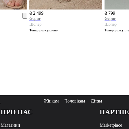
₴ 2 499
₴ 799
Gepur
Gepur
Шопер
Шопер
Товар розкуплено
Товар розкупл
Жінкам
Чоловікам
Дітям
у
ПРО НАС
ПАРТН
Магазини
Marketplace