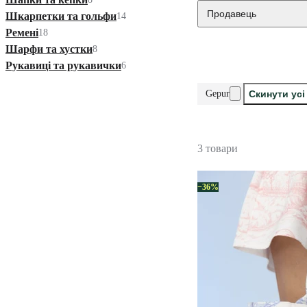
Продавець
Шкарпетки та гольфи
14
Ремені
18
Шарфи та хустки
8
Рукавиці та рукавички
6
Gepur
Скинути усі
3 товари
−36%