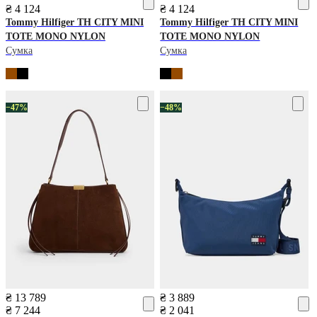
₴ 4 124
₴ 4 124
Tommy Hilfiger
TH CITY MINI
Tommy Hilfiger
TH CITY MINI
TOTE MONO NYLON
TOTE MONO NYLON
Сумка
Сумка
−47%
−48%
₴ 13 789
₴ 3 889
₴ 7 244
₴ 2 041