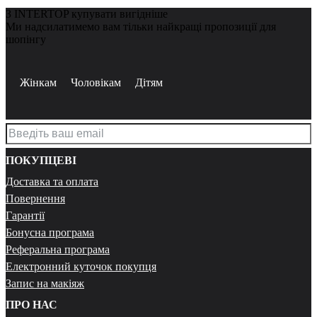
З INTERTOP купувати вигідніше
Ми надсилатимемо вам тільки найкращі пропозиції для
шопінгу
Жінкам
Чоловікам
Дітям
ПОКУПЦЕВІ
Доставка та оплата
Повернення
Гарантії
Бонусна програма
Реферальна програма
Електронний куточок покупця
Запис на макіяж
ПРО НАС