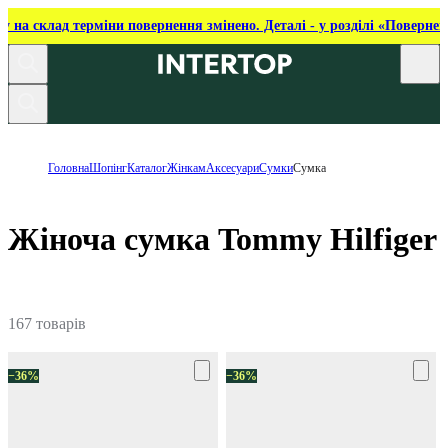
ку на склад терміни повернення змінено. Деталі - у розділі «Повернен
Головна
Шопінг
Каталог
Жінкам
Аксесуари
Сумки
Сумка
Жіноча сумка Tommy Hilfiger
167 товарів
−36%
−36%