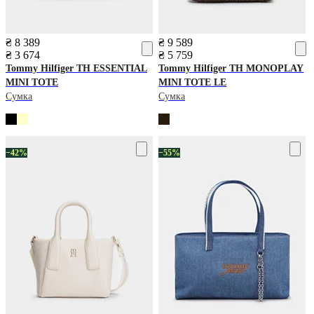
₴ 8 389
₴ 9 589
₴ 3 674
₴ 5 759
Tommy Hilfiger
TH ESSENTIAL
Tommy Hilfiger
TH MONOPLAY
MINI TOTE
MINI TOTE LE
Сумка
Сумка
−42%
−55%