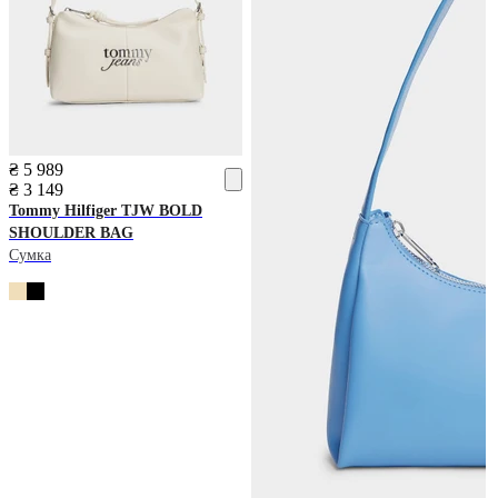
₴ 5 989
₴ 3 149
Tommy Hilfiger
TJW BOLD
SHOULDER BAG
Сумка