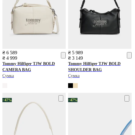
₴ 6 589
₴ 5 989
₴ 4 999
₴ 3 149
Tommy Hilfiger
TJW BOLD
Tommy Hilfiger
TJW BOLD
CAMERA BAG
SHOULDER BAG
Сумка
Сумка
−47%
−47%