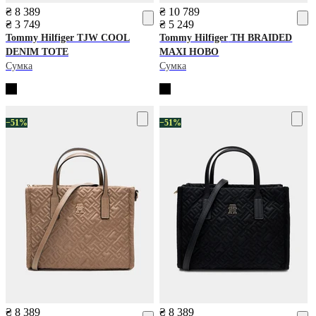
₴ 8 389
₴ 10 789
₴ 3 749
₴ 5 249
Tommy Hilfiger
TJW COOL
Tommy Hilfiger
TH BRAIDED
DENIM TOTE
MAXI HOBO
Сумка
Сумка
−51%
−51%
₴ 8 389
₴ 8 389