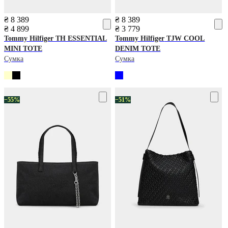
₴ 8 389
₴ 8 389
₴ 4 899
₴ 3 779
Tommy Hilfiger
TH ESSENTIAL
Tommy Hilfiger
TJW COOL
MINI TOTE
DENIM TOTE
Сумка
Сумка
−55%
−51%