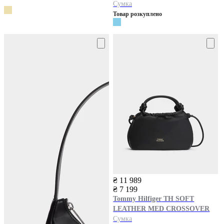
Сумка
Товар розкуплено
₴ 11 989
₴ 7 199
Tommy Hilfiger
TH SOFT
LEATHER MED CROSSOVER
Сумка