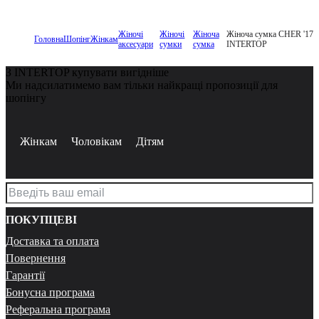
Жіночі
Жіночі
Жіноча
Жіноча сумка CHER '17
Головна
Шопінг
Жінкам
аксесуари
сумки
сумка
INTERTOP
З INTERTOP купувати вигідніше
Ми надсилатимемо вам тільки найкращі пропозиції для
шопінгу
Жінкам
Чоловікам
Дітям
ПОКУПЦЕВІ
Доставка та оплата
Повернення
Гарантії
Бонусна програма
Реферальна програма