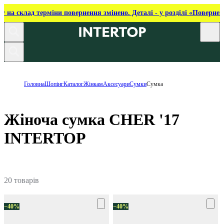
ку на склад терміни повернення змінено. Деталі - у розділі «Повернен
Головна
Шопінг
Каталог
Жінкам
Аксесуари
Сумки
Сумка
Жіноча сумка CHER '17
INTERTOP
20 товарів
−40%
−40%