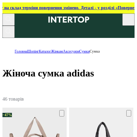
ку на склад терміни повернення змінено. Деталі - у розділі «Повернен
Головна
Шопінг
Каталог
Жінкам
Аксесуари
Сумки
Сумка
Жіноча сумка adidas
46 товарів
−47%