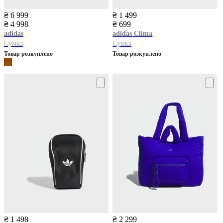
₴ 6 999
₴ 1 499
₴ 4 998
₴ 699
adidas
adidas
Clima
Сумка
Сумка
Товар розкуплено
Товар розкуплено
₴ 1 498
₴ 2 299