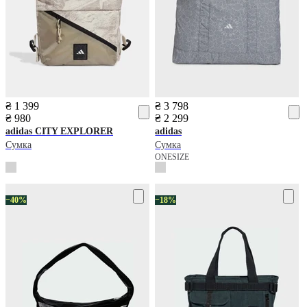
₴ 1 399
₴ 3 798
₴ 980
₴ 2 299
adidas
CITY EXPLORER
adidas
Сумка
Сумка
ONESIZE
−40%
−18%