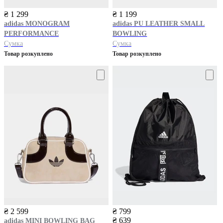
₴ 1 299
₴ 1 199
adidas
MONOGRAM
adidas
PU LEATHER SMALL
PERFORMANCE
BOWLING
Сумка
Сумка
Товар розкуплено
Товар розкуплено
₴ 2 599
₴ 799
₴ 639
adidas
MINI BOWLING BAG