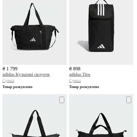
₴ 1 799
₴ 898
adidas
Культові силуети
adidas
Tiro
Сумка
Сумка
Товар розкуплено
Товар розкуплено