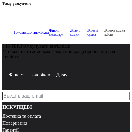
Товар розкуплено
Жіночі
Жіночі
Жіноча
Жіноча сумка
Головна
Шопінг
Жінкам
аксесуари
сумки
сумка
adidas
З INTERTOP купувати вигідніше
Ми надсилатимемо вам тільки найкращі пропозиції для
шопінгу
Жінкам
Чоловікам
Дітям
ПОКУПЦЕВІ
Доставка та оплата
Повернення
Гарантії