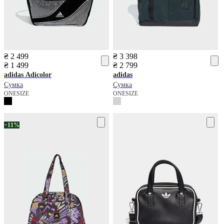
₴ 2 499
₴ 3 398
₴ 1 499
₴ 2 799
adidas
Adicolor
adidas
Сумка
Сумка
ONESIZE
ONESIZE
−11%