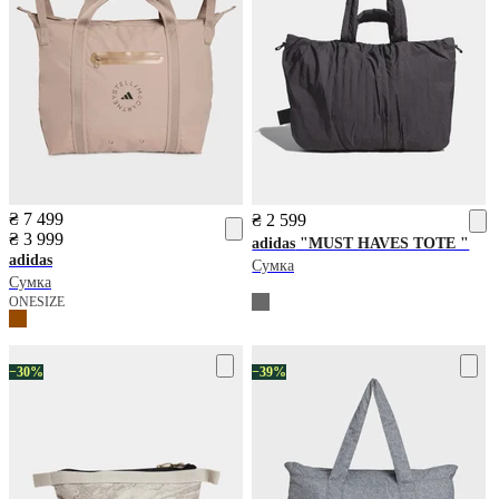
₴ 7 499
₴ 2 599
₴ 3 999
adidas
"MUST HAVES TOTE "
adidas
Сумка
Сумка
ONESIZE
−30%
−39%