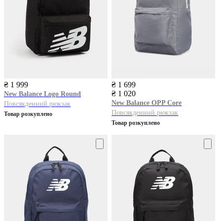
₴ 1 999
₴ 1 699
₴ 1 020
New Balance
Logo Round
New Balance
OPP Core
Повсякденний рюкзак
Повсякденний рюкзак
Товар розкуплено
Товар розкуплено