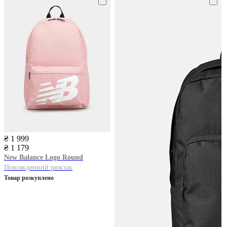
₴ 1 999
₴ 1 179
New Balance
Logo Round
Повсякденний рюкзак
Товар розкуплено