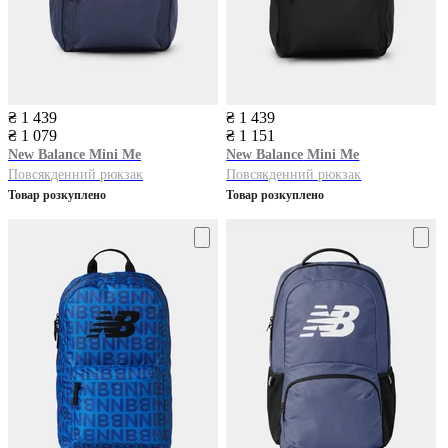
₴ 1 439
₴ 1 439
₴ 1 079
₴ 1 151
New Balance
Mini Me
New Balance
Mini Me
Повсякденний рюкзак
Повсякденний рюкзак
Товар розкуплено
Товар розкуплено