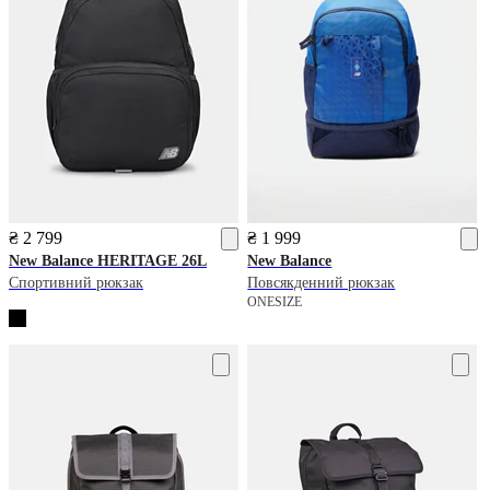
₴ 2 799
₴ 1 999
New Balance
HERITAGE 26L
New Balance
Спортивний рюкзак
Повсякденний рюкзак
ONESIZE