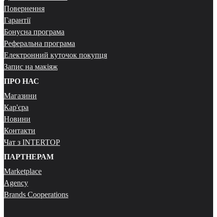
Повернення
Гарантії
Бонусна програма
Реферальна програма
Електронний куточок покупця
Запис на макіяж
ПРО НАС
Магазини
Кар'єра
Новини
Контакти
Чат з INTERTOP
ПАРТНЕРАМ
Marketplace
Agency
Brands Cooperations