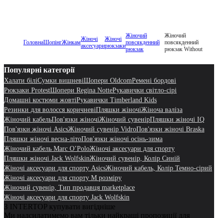
Жіночий
Жіночий
Жіночі
Жіночі
Головна
Шопінг
Жінкам
повсякденний
повсякденний
аксесуари
рюкзаки
рюкзак
рюкзак Without
Популярні категорії
Халати білі
Сумки вишневі
Шопери Oldcom
Ремені бордові
Рюкзаки Protest
Шопери Regina Notte
Рукавички світло-сірі
Домашні костюми жовті
Рукавички Timberland Kids
Резинки для волосся коричневі
Пляшки жіночі
Жіноча валіза
Жіночий кабель
Пов'язки жіночі
Жіночий сувенір
Пляшки жіночі IQ
Пов'язки жіночі Asics
Жіночий сувенір Vidro
Пов'язки жіночі Braska
Пляшки жіночі весна-літо
Пов'язки жіночі осінь-зима
Жіночий кабель Marc O’Polo
Жіночі аксесуари для спорту
Пляшки жіночі Jack Wolfskin
Жіночий сувенір, Колір Синій
Жіночі аксесуари для спорту Asics
Жіночий кабель, Колір Темно-сірий
Жіночі аксесуари для спорту M розміру
Жіночий сувенір, Тип продавця marketplace
Жіночі аксесуари для спорту Jack Wolfskin
З INTERTOP купувати вигідніше
Ми надсилатимемо вам тільки найкращі пропозиції для