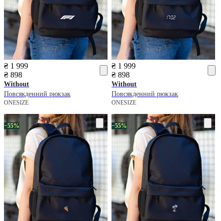
₴ 1 999
₴ 1 999
₴ 898
₴ 898
Without
Without
Повсякденний рюкзак
Повсякденний рюкзак
ONESIZE
ONESIZE
−55%
−55%