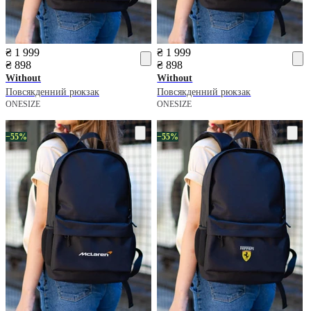
₴ 1 999
₴ 1 999
₴ 898
₴ 898
Without
Without
Повсякденний рюкзак
Повсякденний рюкзак
ONESIZE
ONESIZE
−55%
−55%