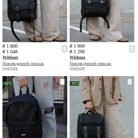
₴ 1 800
₴ 1 999
₴ 1 048
₴ 1 298
Without
Without
Повсякденний рюкзак
Повсякденний рюкзак
ONESIZE
ONESIZE
−42%
−35%