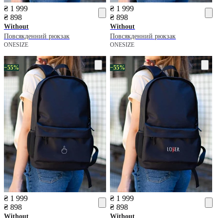
₴ 1 999
₴ 1 999
₴ 898
₴ 898
Without
Without
Повсякденний рюкзак
Повсякденний рюкзак
ONESIZE
ONESIZE
−55%
−55%
₴ 1 999
₴ 1 999
₴ 898
₴ 898
Without
Without