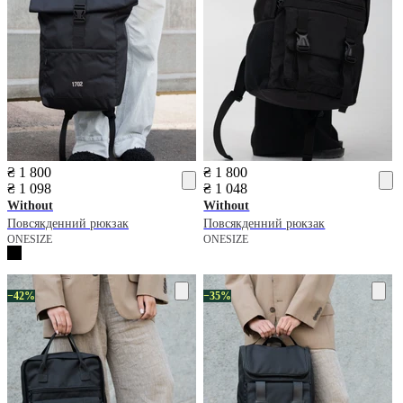
₴ 1 800
₴ 1 800
₴ 1 098
₴ 1 048
Without
Without
Повсякденний рюкзак
Повсякденний рюкзак
ONESIZE
ONESIZE
−42%
−35%