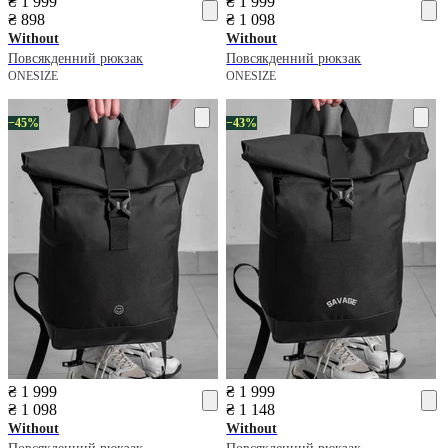
₴ 1 999
₴ 1 999
₴ 898
₴ 1 098
Without
Without
Повсякденний рюкзак
Повсякденний рюкзак
ONESIZE
ONESIZE
−45%
−43%
₴ 1 999
₴ 1 999
₴ 1 098
₴ 1 148
Without
Without