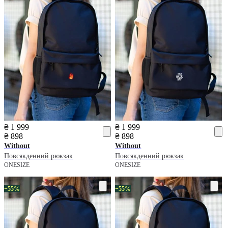
₴ 1 999
₴ 1 999
₴ 898
₴ 898
Without
Without
Повсякденний рюкзак
Повсякденний рюкзак
ONESIZE
ONESIZE
−55%
−55%