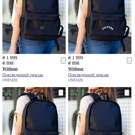
₴ 1 999
₴ 1 999
₴ 898
₴ 898
Without
Without
Повсякденний рюкзак
Повсякденний рюкзак
ONESIZE
ONESIZE
−55%
−55%