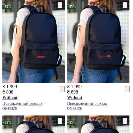
−55%
−55%
₴ 1 999
₴ 1 999
₴ 898
₴ 898
Without
Without
Повсякденний рюкзак
Повсякденний рюкзак
ONESIZE
ONESIZE
−55%
−55%