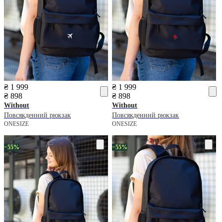
₴ 1 999
₴ 1 999
₴ 898
₴ 898
Without
Without
Повсякденний рюкзак
Повсякденний рюкзак
ONESIZE
ONESIZE
−55%
−55%