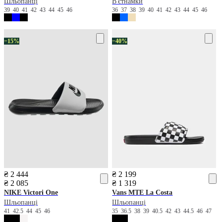
Шльопанці
В'єтнамки
39
40
41
42
43
44
45
46
36
37
38
39
40
41
42
43
44
45
46
−15%
−40%
₴ 2 444
₴ 2 199
₴ 2 085
₴ 1 319
NIKE
Victori One
Vans
MTE La Costa
Шльопанці
Шльопанці
41
42.5
44
45
46
35
36.5
38
39
40.5
42
43
44.5
46
47