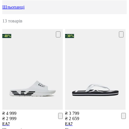
Шльопанці
13 товарів
−40%
−30%
₴ 4 999
₴ 3 799
₴ 2 999
₴ 2 659
EA7
EA7