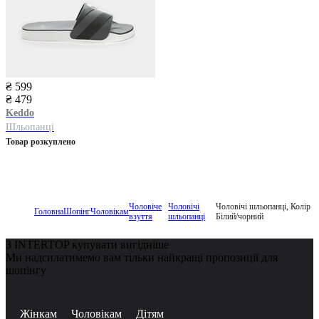
₴ 599
₴ 479
Keddo
Шльопанці
Товар розкуплено
Чоловіче
Чоловічі
Чоловічі шльопанці, Колір
Головна
Шопінг
Чоловікам
взуття
шльопанці
Білий/чорний
З INTERTOP купувати вигідніше
Ми надсилатимемо вам тільки найкращі пропозиції для
шопінгу
Жінкам
Чоловікам
Дітям