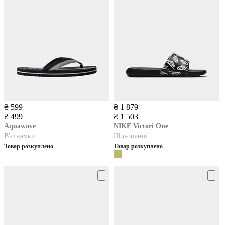
₴ 599
₴ 1 879
₴ 499
₴ 1 503
Aquawave
NIKE
Victori One
В'єтнамки
Шльопанці
Товар розкуплено
Товар розкуплено