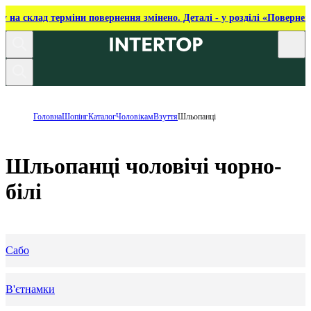
ку на склад терміни повернення змінено. Деталі - у розділі «Повернен
Головна
Шопінг
Каталог
Чоловікам
Взуття
Шльопанці
Шльопанці чоловічі чорно-
білі
Сабо
В'єтнамки