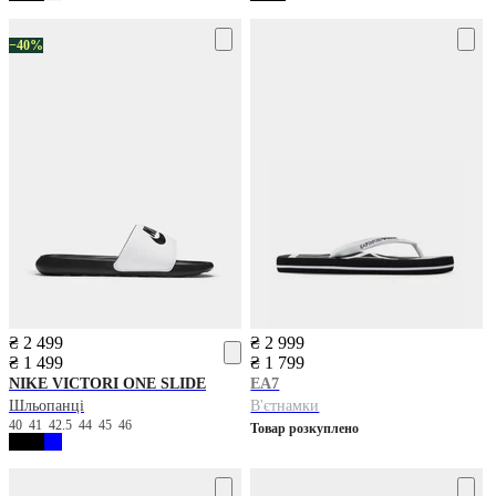
−40%
₴ 2 499
₴ 2 999
₴ 1 499
₴ 1 799
NIKE
VICTORI ONE SLIDE
EA7
Шльопанці
В'єтнамки
40
41
42.5
44
45
46
Товар розкуплено