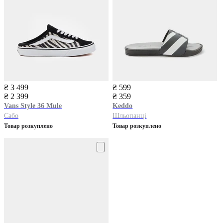
₴ 3 499
₴ 599
₴ 2 399
₴ 359
Vans
Style 36 Mule
Keddo
Сабо
Шльопанці
Товар розкуплено
Товар розкуплено