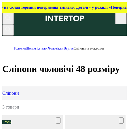
ку на склад терміни повернення змінено. Деталі - у розділі «Повернен
Головна
Шопінг
Каталог
Чоловікам
Взуття
Сліпони та мокасини
Сліпони чоловічі 48 розміру
Сліпони
3 товари
−25%