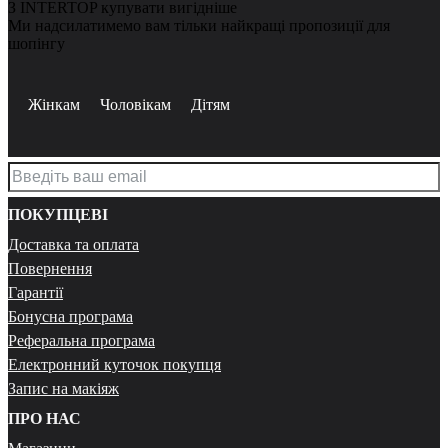
З INTERTOP купувати вигідніше
Ми надсилатимемо вам тільки найкращі пропозиції для
шопінгу
Жінкам
Чоловікам
Дітям
ПОКУПЦЕВІ
Доставка та оплата
Повернення
Гарантії
Бонусна програма
Реферальна програма
Електронний куточок покупця
Запис на макіяж
ПРО НАС