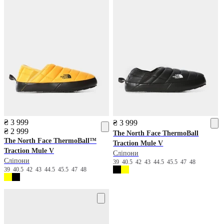
₴ 3 999
₴ 3 999
₴ 2 999
The North Face
ThermoBall
The North Face
ThermoBall™
Traction Mule V
Traction Mule V
Сліпони
Сліпони
39
40.5
42
43
44.5
45.5
47
48
39
40.5
42
43
44.5
45.5
47
48