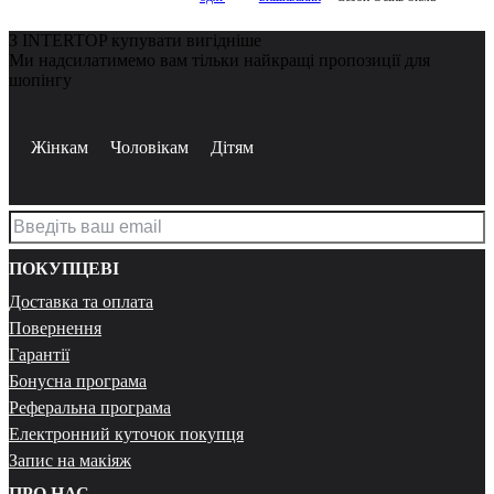
З INTERTOP купувати вигідніше
Ми надсилатимемо вам тільки найкращі пропозиції для
шопінгу
Жінкам
Чоловікам
Дітям
ПОКУПЦЕВІ
Доставка та оплата
Повернення
Гарантії
Бонусна програма
Реферальна програма
Електронний куточок покупця
Запис на макіяж
ПРО НАС