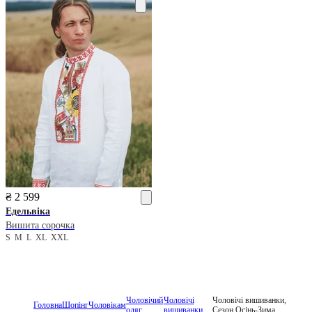
₴ 2 599
Едельвіка
Вишита сорочка
S
M
L
XL
XXL
Чоловічий
Чоловічі
Чоловічі вишиванки,
Головна
Шопінг
Чоловікам
одяг
вишиванки
Сезон Осінь-Зима