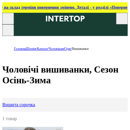
ку на склад терміни повернення змінено. Деталі - у розділі «Повернен
Головна
Шопінг
Каталог
Чоловікам
Одяг
Вишиванки
Чоловічі вишиванки, Сезон
Осінь-Зима
Вишита сорочка
1 товар