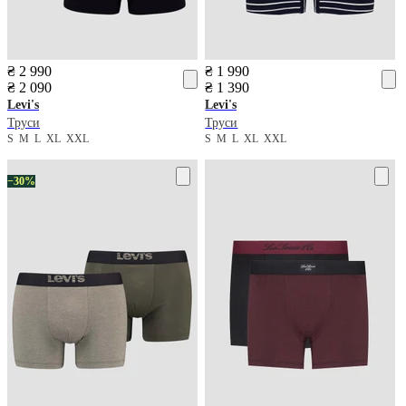
₴ 2 990
₴ 1 990
₴ 2 090
₴ 1 390
Levi's
Levi's
Труси
Труси
S
M
L
XL
XXL
S
M
L
XL
XXL
−30%