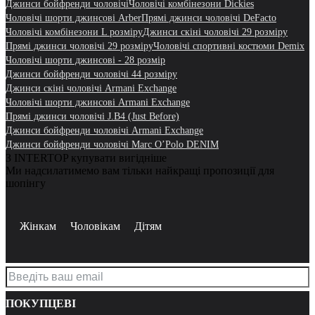
Джинси бойфренди чоловічі
Чоловічі комбінезони Dickies
Чоловічі шорти джинсові Arber
Прямі джинси чоловічі DeFacto
Чоловічі комбінезони L розміру
Джинси скіні чоловічі 29 розміру
Прямі джинси чоловічі 29 розміру
Чоловічі спортивні костюми Demix
Чоловічі шорти джинсові - 28 розмір
Джинси бойфренди чоловічі 44 розміру
Джинси скіні чоловічі Armani Exchange
Чоловічі шорти джинсові Armani Exchange
Прямі джинси чоловічі J.B4 (Just Before)
Джинси бойфренди чоловічі Armani Exchange
Джинси бойфренди чоловічі Marc O’Polo DENIM
З INTERTOP купувати вигідніше
Ми надсилатимемо вам тільки найкращі пропозиції для
шопінгу
Жінкам
Чоловікам
Дітям
ПОКУПЦЕВІ