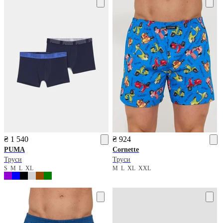
₴ 1 540
₴ 924
PUMA
Cornette
Труси
Труси
S
M
L
XL
M
L
XL
XXL