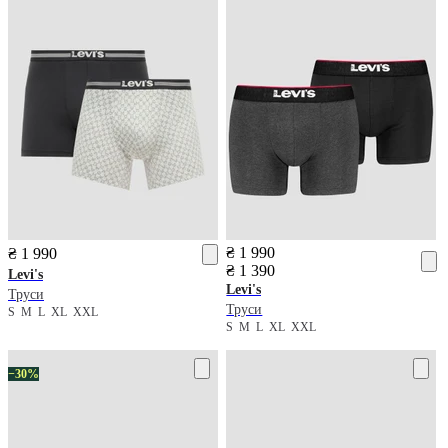
₴ 1 990
₴ 1 990
₴ 1 390
Levi's
Levi's
Труси
Труси
S
M
L
XL
XXL
S
M
L
XL
XXL
−30%