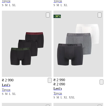
Труси
Труси
S
M
L
XL
S
M
L
XL
−30%
₴ 2 990
₴ 2 990
₴ 2 090
Levi's
Levi's
Труси
Труси
S
M
L
XL
S
M
L
XL
XXL