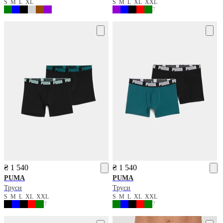
S
M
L
XL
S
M
L
XL
XXL
7
₴ 1 540
₴ 1 540
PUMA
PUMA
Труси
Труси
S
M
L
XL
XXL
S
M
L
XL
XXL
7
7