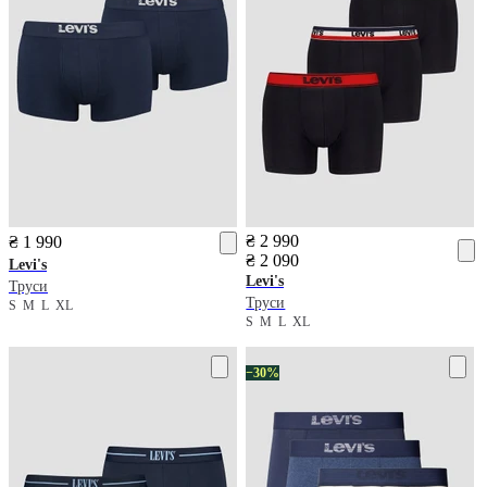
₴ 2 990
₴ 1 990
₴ 2 090
Levi's
Levi's
Труси
Труси
S
M
L
XL
S
M
L
XL
−30%