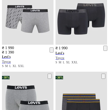
₴ 1 990
₴ 1 990
₴ 1 390
Levi's
Levi's
Труси
Труси
S
M
L
XL
XXL
S
M
L
XL
XXL
−30%
−30%