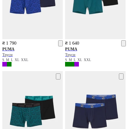
₴ 1 790
₴ 1 640
PUMA
PUMA
Труси
Труси
S
M
L
XL
XXL
S
M
L
XL
XXL