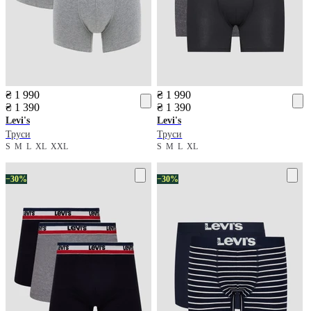
₴ 1 990
₴ 1 990
₴ 1 390
₴ 1 390
Levi's
Levi's
Труси
Труси
S
M
L
XL
XXL
S
M
L
XL
−30%
−30%