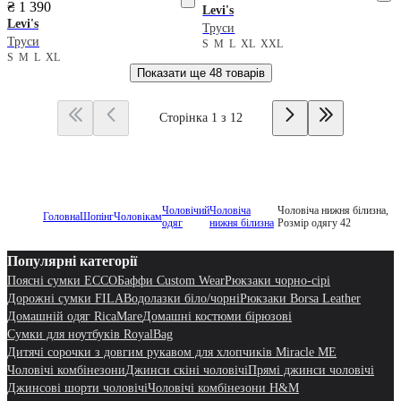
₴ 1 390
Levi's
Levi's
Труси
Труси
S
M
L
XL
XXL
S
M
L
XL
Показати ще
48 товарів
Сторінка 1 з 12
Чоловічий
Чоловіча
Чоловіча нижня білизна,
Головна
Шопінг
Чоловікам
одяг
нижня білизна
Розмір одягу 42
Популярні категорії
Поясні сумки ECCO
Баффи Custom Wear
Рюкзаки чорно-сірі
Дорожні сумки FILA
Водолазки біло/чорні
Рюкзаки Borsa Leather
Домашній одяг RicaMare
Домашні костюми бірюзові
Сумки для ноутбуків RoyalBag
Дитячі сорочки з довгим рукавом для хлопчиків Miracle ME
Чоловічі комбінезони
Джинси скіні чоловічі
Прямі джинси чоловічі
Джинсові шорти чоловічі
Чоловічі комбінезони H&M