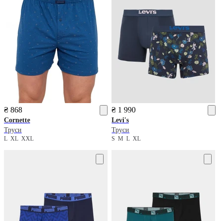
₴ 868
₴ 1 990
Cornette
Levi's
Труси
Труси
L
XL
XXL
S
M
L
XL