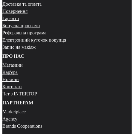
Доставка та оплата
Повернення
Гарантії
Бонусна програма
Реферальна програма
Електронний куточок покупця
Запис на макіяж
ПРО НАС
Магазини
Кар'єра
Новини
Контакти
Чат з INTERTOP
ПАРТНЕРАМ
Marketplace
Agency
Brands Cooperations