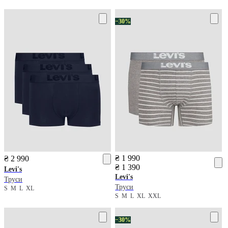
−30%
₴ 1 990
₴ 2 990
₴ 1 390
Levi's
Levi's
Труси
Труси
S
M
L
XL
S
M
L
XL
XXL
−30%