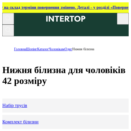
ку на склад терміни повернення змінено. Деталі - у розділі «Повернен
Головна
Шопінг
Каталог
Чоловікам
Одяг
Нижня білизна
Нижня білизна для чоловіків
42 розміру
Набір трусів
Комплект білизни