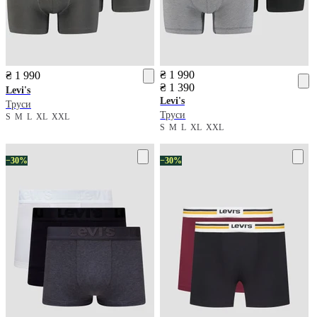
₴ 1 990
₴ 1 990
₴ 1 390
Levi's
Levi's
Труси
Труси
S
M
L
XL
XXL
S
M
L
XL
XXL
−30%
−30%