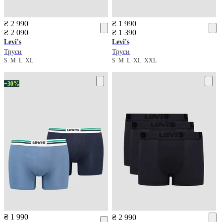
₴ 2 990
₴ 1 990
₴ 2 090
₴ 1 390
Levi's
Levi's
Труси
Труси
S
M
L
XL
S
M
L
XL
XXL
−30%
₴ 1 990
₴ 2 990