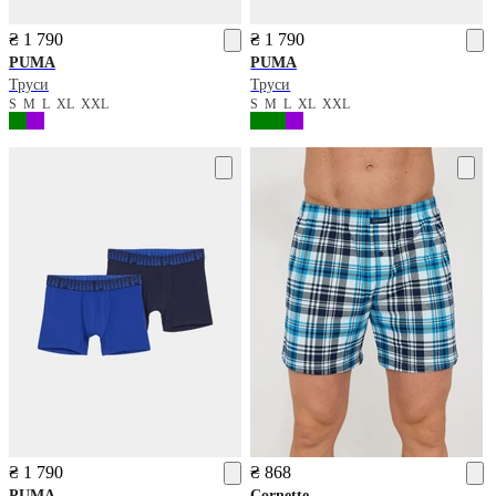
₴ 1 790
₴ 1 790
PUMA
PUMA
Труси
Труси
S
M
L
XL
XXL
S
M
L
XL
XXL
₴ 1 790
₴ 868
PUMA
Cornette