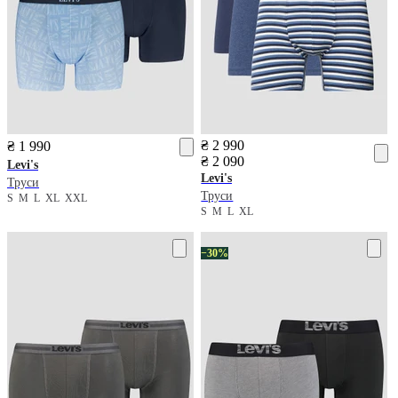
₴ 2 990
₴ 1 990
₴ 2 090
Levi's
Levi's
Труси
Труси
S
M
L
XL
XXL
S
M
L
XL
−30%