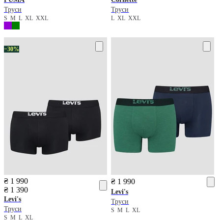
Труси
Труси
S
M
L
XL
XXL
L
XL
XXL
−30%
₴ 1 990
₴ 1 990
₴ 1 390
Levi's
Levi's
Труси
Труси
S
M
L
XL
S
M
L
XL