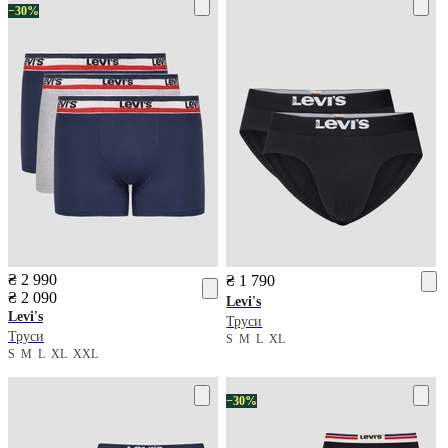
−30%
₴ 2 990
₴ 1 790
₴ 2 090
Levi's
Levi's
Труси
Труси
S
M
L
XL
S
M
L
XL
XXL
−30%