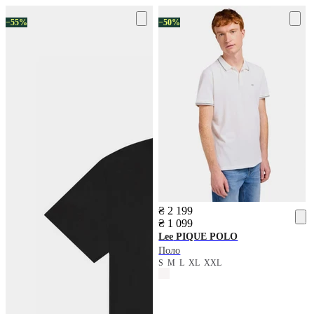
−55%
−50%
₴ 2 199
₴ 1 099
Lee
PIQUE POLO
Поло
S
M
L
XL
XXL