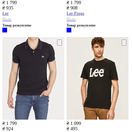
₴ 1 799
₴ 1 799
₴ 935
₴ 908
Lee
Lee
Pique
Поло
Поло
Товар розкуплено
Товар розкуплено
₴ 1 799
₴ 1 099
₴ 924
₴ 495