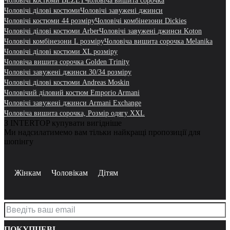
Чоловічі костюми BEZET
Чоловіча вишита сорочка
Чоловічі ділові костюми
Чоловічі завужені джинси
Чоловічі костюми 44 розміру
Чоловічі комбінезони Dickies
Чоловічі ділові костюми Arber
Чоловічі завужені джинси Koton
Чоловічі комбінезони L розміру
Чоловіча вишита сорочка Melanika
Чоловічі ділові костюми XL розміру
Чоловіча вишита сорочка Golden Trinity
Чоловічі завужені джинси 30/34 розміру
Чоловічі ділові костюми Andreas Moskin
Чоловічий діловий костюм Emporio Armani
Чоловічі завужені джинси Armani Exchange
Чоловіча вишита сорочка, Розмір одягу XXL
З INTERTOP купувати вигідніше
Ми надсилатимемо вам тільки найкращі пропозиції для
шопінгу
Жінкам
Чоловікам
Дітям
ПОКУПЦЕВІ