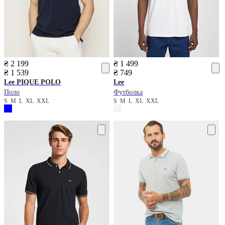
₴ 2 199
₴ 1 499
₴ 1 539
₴ 749
Lee
PIQUE POLO
Lee
Поло
Футболка
S
M
L
XL
XXL
S
M
L
XL
XXL