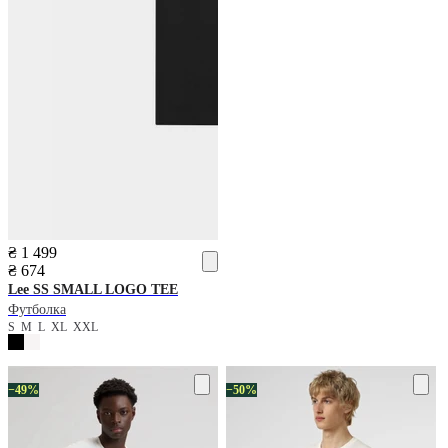
₴ 1 499
₴ 674
Lee
SS SMALL LOGO TEE
Футболка
S
M
L
XL
XXL
−49%
−50%