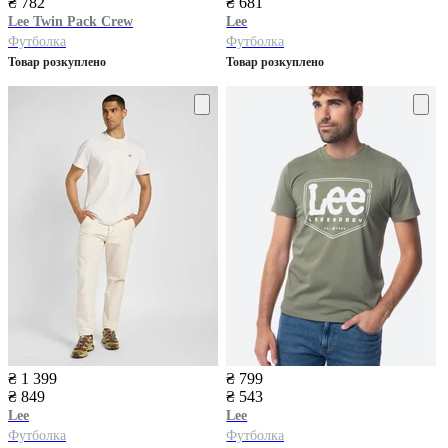
₴ 782
₴ 681
Lee
Twin Pack Crew
Lee
Футболка
Футболка
Товар розкуплено
Товар розкуплено
₴ 1 399
₴ 799
₴ 849
₴ 543
Lee
Lee
Футболка
Футболка