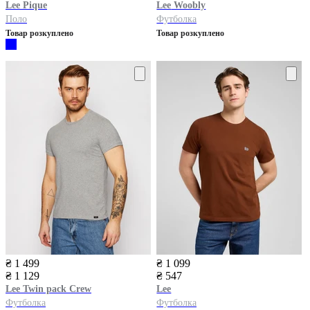
Lee
Pique
Lee
Woobly
Поло
Футболка
Товар розкуплено
Товар розкуплено
₴ 1 499
₴ 1 099
₴ 1 129
₴ 547
Lee
Twin pack Crew
Lee
Футболка
Футболка