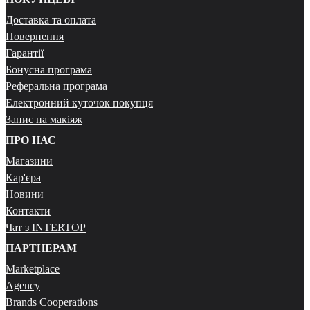
Доставка та оплата
Повернення
Гарантії
Бонусна програма
Реферальна програма
Електронний куточок покупця
Запис на макіяж
ПРО НАС
Магазини
Кар'єра
Новини
Контакти
Чат з INTERTOP
ПАРТНЕРАМ
Marketplace
Agency
Brands Cooperations