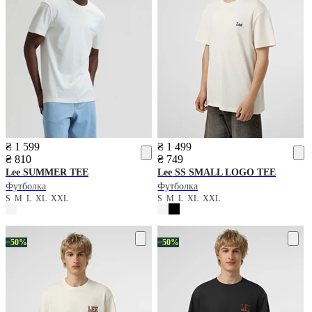
₴ 1 599
₴ 1 499
₴ 810
₴ 749
Lee
SUMMER TEE
Lee
SS SMALL LOGO TEE
Футболка
Футболка
S
M
L
XL
XXL
S
M
L
XL
XXL
−50%
−50%