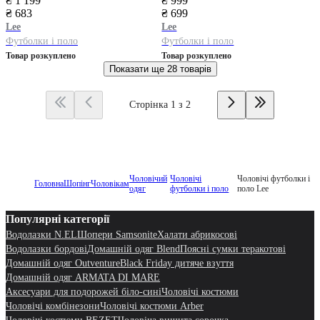
₴ 1 199
₴ 999
₴ 683
₴ 699
Lee
Lee
Футболки і поло
Футболки і поло
Товар розкуплено
Товар розкуплено
Показати ще
28 товарів
Сторінка 1 з 2
Чоловічий
Чоловічі
Чоловічі футболки і
Головна
Шопінг
Чоловікам
одяг
футболки і поло
поло Lee
Популярні категорії
Водолазки N.EL
Шопери Samsonite
Халати абрикосові
Водолазки бордові
Домашній одяг Blend
Поясні сумки теракотові
Домашній одяг Outventure
Black Friday дитяче взуття
Домашній одяг ARMATA DI MARE
Аксесуари для подорожей біло-сині
Чоловічі костюми
Чоловічі комбінезони
Чоловічі костюми Arber