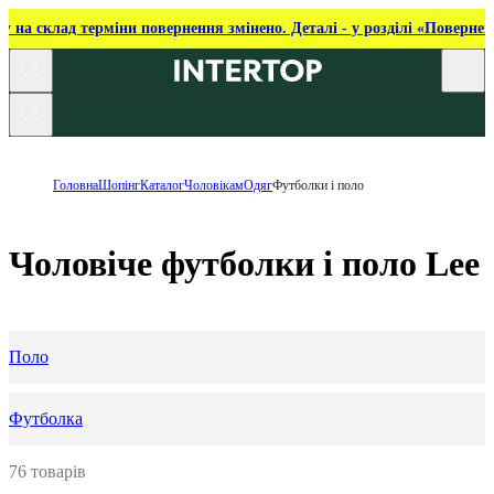
ку на склад терміни повернення змінено. Деталі - у розділі «Повернен
Головна
Шопінг
Каталог
Чоловікам
Одяг
Футболки і поло
Чоловіче футболки і поло Lee
Поло
Футболка
76 товарів