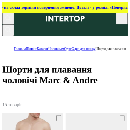
ку на склад терміни повернення змінено. Деталі - у розділі «Повернен
Головна
Шопінг
Каталог
Чоловікам
Одяг
Одяг для пляжу
Шорти для плавання
Шорти для плавання
чоловічі Marc & Andre
15 товарів