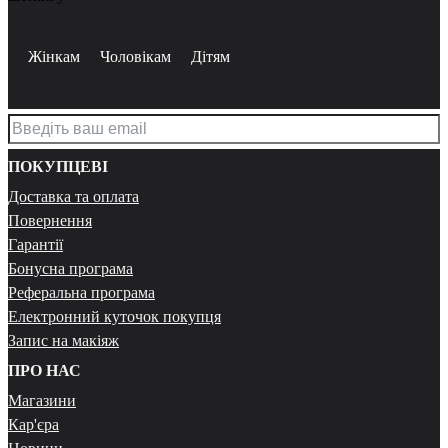
Жінкам
Чоловікам
Дітям
ПОКУПЦЕВІ
Доставка та оплата
Повернення
Гарантії
Бонусна програма
Реферальна програма
Електронний куточок покупця
Запис на макіяж
ПРО НАС
Магазини
Кар'єра