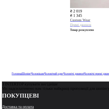
₴ 2 019
₴ 1 345
Custom Wear
Прямі джинси
Товар розкуплено
Головна
Шопінг
Чоловікам
Чоловічий одяг
Чоловічі джинси
Чоловічі прямі джи
З INTERTOP купувати вигідніше
Ми надсилатимемо вам тільки найкращі пропозиції для шопінг
ПОКУПЦЕВІ
Доставка та оплата