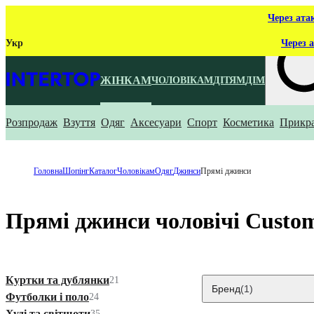
Через ата
Укр
Через а
ЖІНКАМ
ЧОЛОВІКАМ
ДІТЯМ
ДІМ
Розпродаж
Взуття
Одяг
Аксесуари
Спорт
Косметика
Прикр
Що ти ш
Головна
Шопінг
Каталог
Чоловікам
Одяг
Джинси
Прямі джинси
Прямі джинси чоловічі Custo
Куртки та дублянки
21
Бренд
(1)
Футболки і поло
24
Худі та світшоти
35