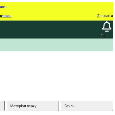
ня».
нення».
Допомога
Матеріал верху
Стиль