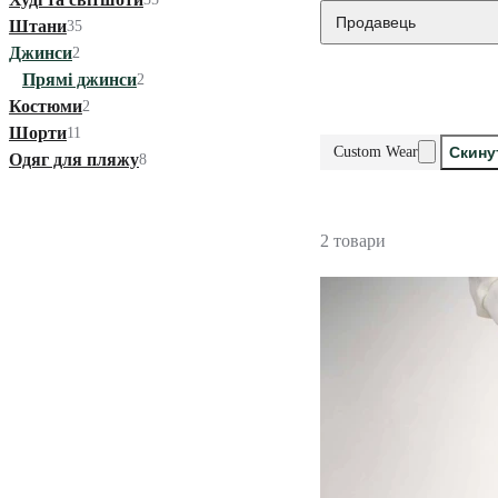
Продавець
Штани
35
Джинси
2
Прямі джинси
2
Костюми
2
Шорти
11
Custom Wear
Скину
Одяг для пляжу
8
2 товари