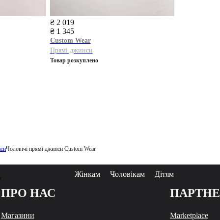
₴ 2 019
₴ 1 345
Custom Wear
Прямі джинси
Товар розкуплено
нси
Чоловічі прямі джинси Custom Wear
Жінкам
Чоловікам
Дітям
у
ПРО НАС
ПАРТН
Магазини
Marketplace