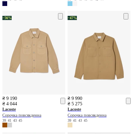
−56%
−47%
₴ 9 190
₴ 9 990
₴ 4 044
₴ 5 275
Lacoste
Lacoste
Сорочка повсякденна
Сорочка повсякденна
39
41
43
45
39
41
43
45