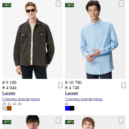
−56%
−56%
₴ 9 190
₴ 10 790
₴ 4 044
₴ 4 748
Lacoste
Lacoste
Сорочка повсякденна
Сорочка повсякденна
39
41
43
45
41
−47%
−40%