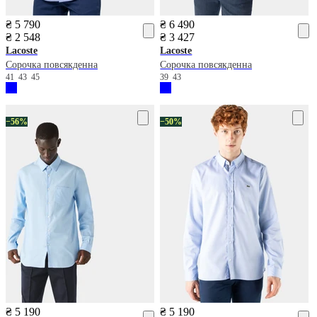
₴ 5 790
₴ 6 490
₴ 2 548
₴ 3 427
Lacoste
Lacoste
Сорочка повсякденна
Сорочка повсякденна
41
43
45
39
43
−56%
−50%
₴ 5 190
₴ 5 190