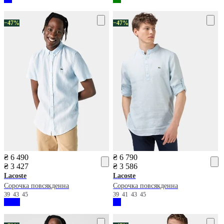
−47%
−47%
₴ 6 490
₴ 6 790
₴ 3 427
₴ 3 586
Lacoste
Lacoste
Сорочка повсякденна
Сорочка повсякденна
39
43
45
39
41
43
45