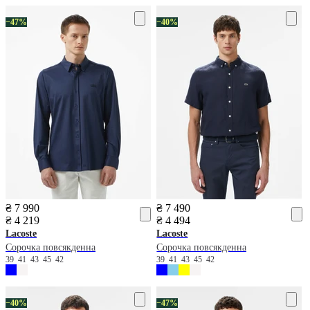
−47%
−40%
₴ 7 990
₴ 7 490
₴ 4 219
₴ 4 494
Lacoste
Lacoste
Сорочка повсякденна
Сорочка повсякденна
39
41
43
45
42
39
41
43
45
42
−40%
−47%