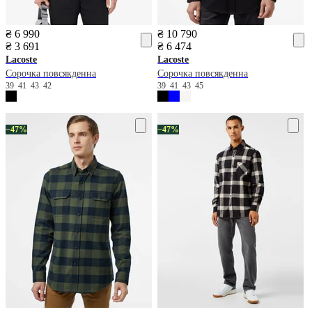
₴ 6 990
₴ 10 790
₴ 3 691
₴ 6 474
Lacoste
Lacoste
Сорочка повсякденна
Сорочка повсякденна
39
41
43
42
39
41
43
45
−47%
−47%