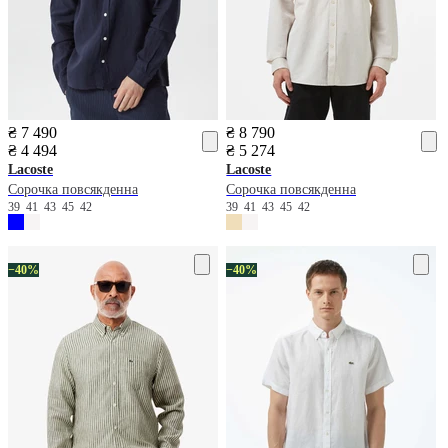
₴ 7 490
₴ 8 790
₴ 4 494
₴ 5 274
Lacoste
Lacoste
Сорочка повсякденна
Сорочка повсякденна
39
41
43
45
42
39
41
43
45
42
−40%
−40%