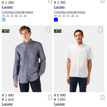
₴ 2 284
₴ 2 595
Lacoste
Lacoste
Сорочка повсякденна
Сорочка повсякденна
39
41
43
40
42
44
39
41
43
45
40
42
−56%
−47%
₴ 5 490
₴ 6 990
₴ 2 416
₴ 3 691
Lacoste
Lacoste