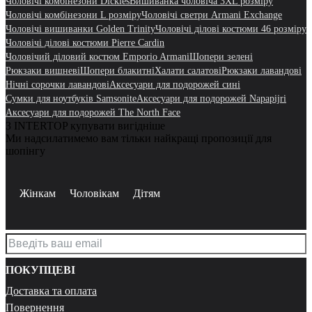
Чоловічі комбінезони Dickies
Вишиванка чоловіча 3XL розміру
Чоловічі комбінезони L розміру
Чоловічі светри Armani Exchange
Чоловічі вишиванки Golden Trinity
Чоловічі ділові костюми 46 розміру
Чоловічі ділові костюми Pierre Cardin
Чоловічий діловий костюм Emporio Armani
Шопери зелені
Рюкзаки вишневі
Шопери блакитні
Халати салатові
Рюкзаки лавандові
Нічні сорочки лавандові
Аксесуари для подорожей сині
Сумки для ноутбуків Samsonite
Аксесуари для подорожей Napapijri
Аксесуари для подорожей The North Face
З INTERTOP купувати вигідніше
Ми надсилатимемо вам тільки найкращі пропозиції для
шопінгу
Жінкам
Чоловікам
Дітям
ПОКУПЦЕВІ
Доставка та оплата
Повернення