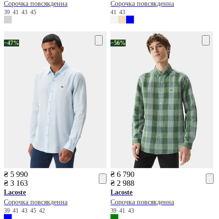
Сорочка повсякденна
Сорочка повсякденна
39
41
43
45
41
43
−47%
−56%
₴ 5 990
₴ 6 790
₴ 3 163
₴ 2 988
Lacoste
Lacoste
Сорочка повсякденна
Сорочка повсякденна
39
41
43
45
42
39
41
43