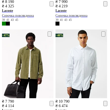
₴ 8 190
₴ 7 990
₴ 4 325
₴ 4 219
Lacoste
Lacoste
Сорочка повсякденна
Сорочка повсякденна
39
41
43
45
39
41
43
45
−47%
−40%
₴ 7 790
₴ 10 790
₴ 4 114
₴ 6 474