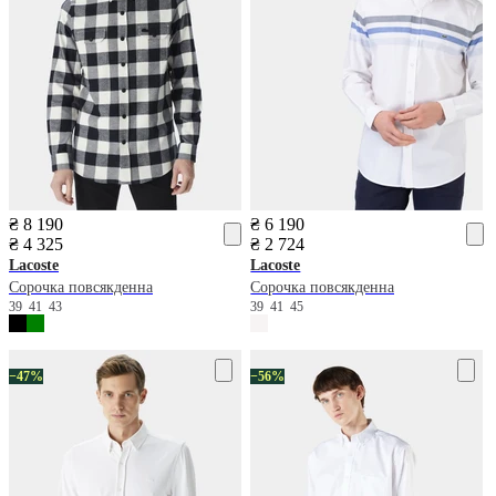
₴ 8 190
₴ 6 190
₴ 4 325
₴ 2 724
Lacoste
Lacoste
Сорочка повсякденна
Сорочка повсякденна
39
41
43
39
41
45
−47%
−56%