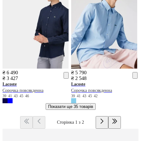
₴ 6 490
₴ 5 790
₴ 3 427
₴ 2 548
Lacoste
Lacoste
Сорочка повсякденна
Сорочка повсякденна
39
41
43
45
46
39
41
43
45
42
Показати ще
35 товарів
Сторінка 1 з 2