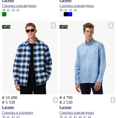
Lacoste
Lacoste
Сорочка повсякденна
Сорочка повсякденна
39
41
43
45
39
41
43
45
−47%
−47%
₴ 10 490
₴ 4 790
₴ 5 539
₴ 2 530
Lacoste
Lacoste
Сорочка в клітинку
Сорочка повсякденна
39
41
43
45
39
41
43
45
40
42
44