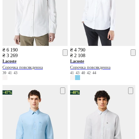
₴ 6 190
₴ 4 790
₴ 3 269
₴ 2 108
Lacoste
Lacoste
Сорочка повсякденна
Сорочка повсякденна
39
41
43
41
43
40
42
44
−47%
−40%