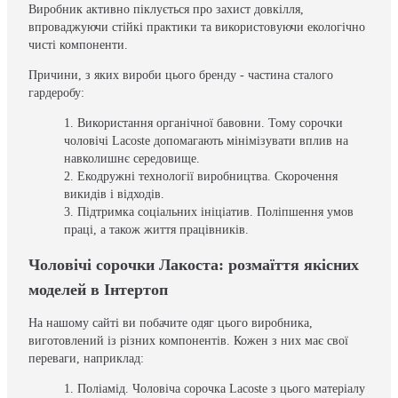
Виробник активно піклується про захист довкілля,
впроваджуючи стійкі практики та використовуючи екологічно
чисті компоненти.
Причини, з яких вироби цього бренду - частина сталого
гардеробу:
Використання органічної бавовни. Тому сорочки
чоловічі Lacoste допомагають мінімізувати вплив на
навколишнє середовище.
Екодружні технології виробництва. Скорочення
викидів і відходів.
Підтримка соціальних ініціатив. Поліпшення умов
праці, а також життя працівників.
Чоловічі сорочки Лакоста: розмаїття якісних
моделей в Інтертоп
На нашому сайті ви побачите одяг цього виробника,
виготовлений із різних компонентів. Кожен з них має свої
переваги, наприклад:
Поліамід. Чоловіча сорочка Lacoste з цього матеріалу