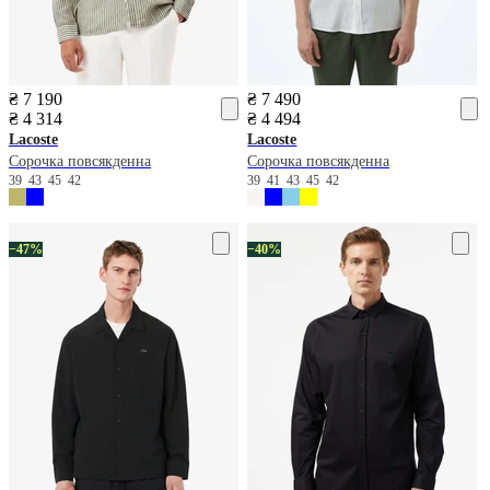
₴ 7 190
₴ 7 490
₴ 4 314
₴ 4 494
Lacoste
Lacoste
Сорочка повсякденна
Сорочка повсякденна
39
43
45
42
39
41
43
45
42
−47%
−40%