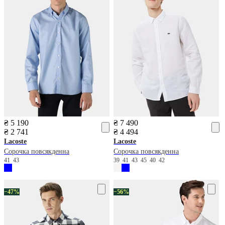
₴ 5 190
₴ 7 490
₴ 2 741
₴ 4 494
Lacoste
Lacoste
Сорочка повсякденна
Сорочка повсякденна
41
43
39
41
43
45
40
42
−47%
−56%