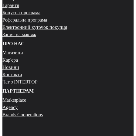
Гарантії
Бонусна програма
Реферальна програма
Електронний куточок покупця
Запис на макіяж
ПРО НАС
Магазини
Кар'єра
Новини
Контакти
Чат з INTERTOP
ПАРТНЕРАМ
Marketplace
Agency
Brands Cooperations