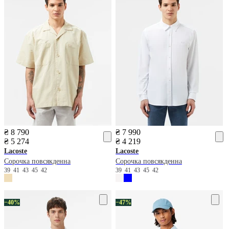
₴ 8 790
₴ 7 990
₴ 5 274
₴ 4 219
Lacoste
Lacoste
Сорочка повсякденна
Сорочка повсякденна
39
41
43
45
42
39
41
43
45
42
−40%
−47%