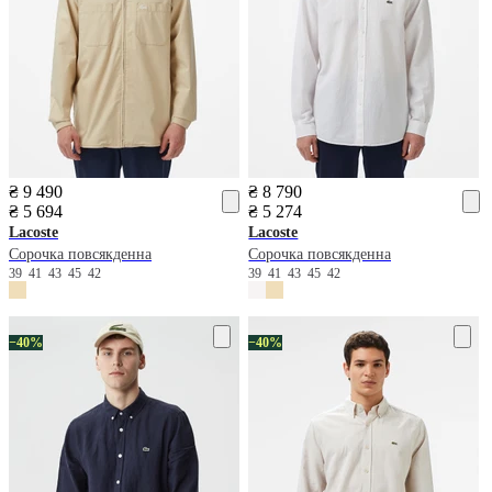
₴ 9 490
₴ 8 790
₴ 5 694
₴ 5 274
Lacoste
Lacoste
Сорочка повсякденна
Сорочка повсякденна
39
41
43
45
42
39
41
43
45
42
−40%
−40%