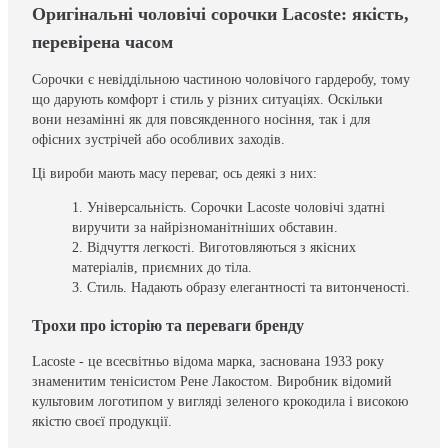
Оригінальні чоловічі сорочки Lacoste: якість,
перевірена часом
Сорочки є невіддільною частиною чоловічого гардеробу, тому
що дарують комфорт і стиль у різних ситуаціях. Оскільки
вони незамінні як для повсякденного носіння, так і для
офісних зустрічей або особливих заходів.
Ці вироби мають масу переваг, ось деякі з них:
Універсальність. Сорочки Lacoste чоловічі здатні
виручити за найрізноманітніших обставин.
Відчуття легкості. Виготовляються з якісних
матеріалів, приємних до тіла.
Стиль. Надають образу елегантності та витонченості.
Трохи про історію та переваги бренду
Lacoste - це всесвітньо відома марка, заснована 1933 року
знаменитим тенісистом Рене Лакостом. Виробник відомий
культовим логотипом у вигляді зеленого крокодила і високою
якістю своєї продукції.