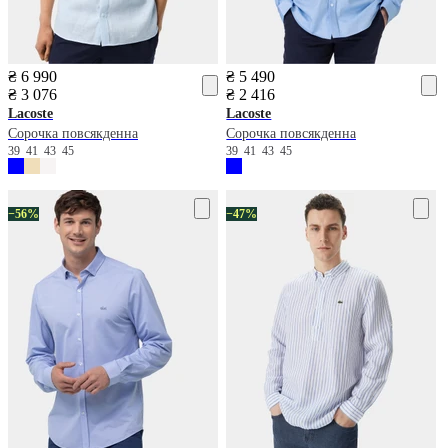
₴ 6 990
₴ 5 490
₴ 3 076
₴ 2 416
Lacoste
Lacoste
Сорочка повсякденна
Сорочка повсякденна
39
41
43
45
39
41
43
45
−56%
−47%