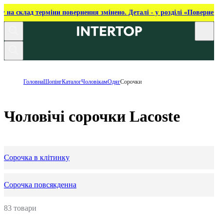
ку на склад терміни повернення змінено. Деталі - у розділі «Повернен
Головна
Шопінг
Каталог
Чоловікам
Одяг
Сорочки
Чоловічі сорочки Lacoste
Сорочка в клітинку
Сорочка повсякденна
83 товари