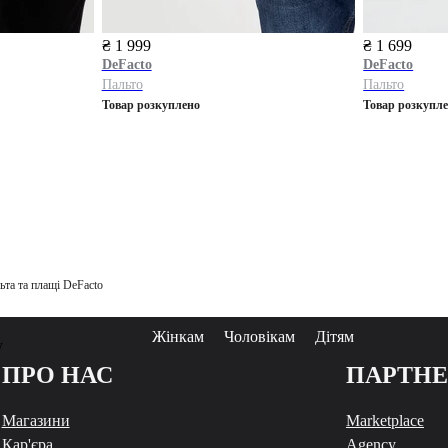
₴ 1 999
₴ 1 699
DeFacto
DeFacto
Пальто
Пальто
Товар розкуплено
Товар розкупл
ьта та плащі DeFacto
Жінкам
Чоловікам
Дітям
у
ПРО НАС
ПАРТН
Магазини
Marketplace
Кар'єра
Agency