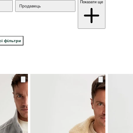
Показати ще
Продавець
сі фільтри