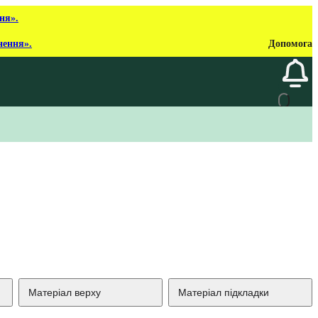
ня».
нення».
Допомога
Матеріал верху
Матеріал підкладки