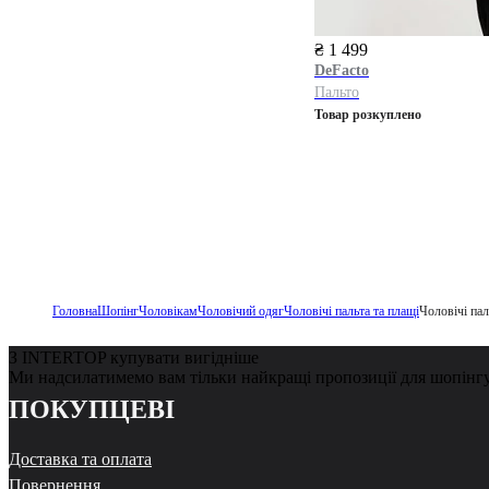
₴ 1 499
DeFacto
Пальто
Товар розкуплено
Головна
Шопінг
Чоловікам
Чоловічий одяг
Чоловічі пальта та плащі
Чоловічі пал
З INTERTOP купувати вигідніше
Ми надсилатимемо вам тільки найкращі пропозиції для шопінг
ПОКУПЦЕВІ
Доставка та оплата
Повернення