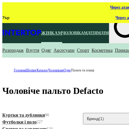
Через ата
Укр
Через а
ЖІНКАМ
ЧОЛОВІКАМ
ДІТЯМ
ДІМ
Розпродаж
Взуття
Одяг
Аксесуари
Спорт
Косметика
Прикр
Що ти ш
Головна
Шопінг
Каталог
Чоловікам
Одяг
Пальта та плащі
Чоловіче пальто Defacto
Куртки та дублянки
90
Бренд
(1)
Футболки і поло
227
Светри та кардигани
134