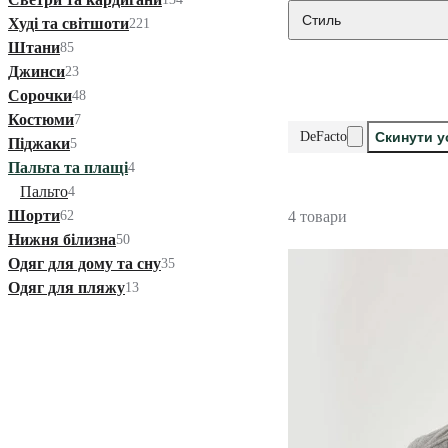
Стиль
Худі та світшоти
221
Штани
85
Джинси
23
Сорочки
48
Костюми
7
DeFacto
Скинути у
Піджаки
5
Пальта та плащі
4
Пальто
4
Шорти
62
4 товари
Нижня білизна
50
Одяг для дому та сну
35
Одяг для пляжу
13