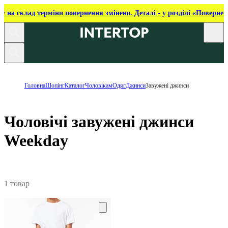
ку на склад терміни повернення змінено. Деталі - у розділі «Повернен
Головна
Шопінг
Каталог
Чоловікам
Одяг
Джинси
Завужені джинси
Чоловічі завужені джинси
Weekday
1 товар