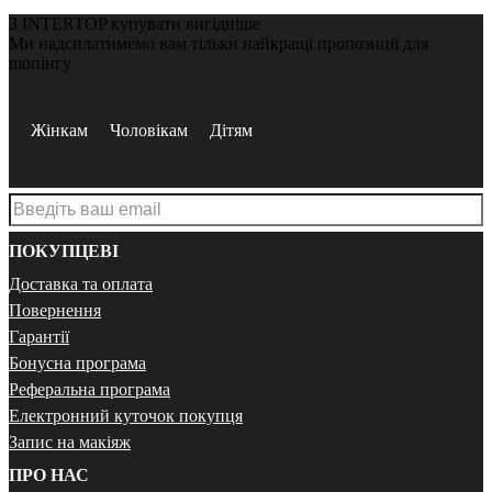
З INTERTOP купувати вигідніше
Ми надсилатимемо вам тільки найкращі пропозиції для
шопінгу
Жінкам
Чоловікам
Дітям
ПОКУПЦЕВІ
Доставка та оплата
Повернення
Гарантії
Бонусна програма
Реферальна програма
Електронний куточок покупця
Запис на макіяж
ПРО НАС