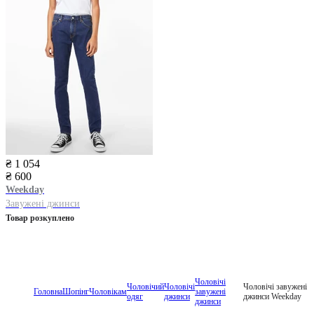
₴ 1 054
₴ 600
Weekday
Завужені джинси
Товар розкуплено
Чоловічі
Чоловічий
Чоловічі
Чоловічі завужені
Головна
Шопінг
Чоловікам
завужені
одяг
джинси
джинси Weekday
джинси