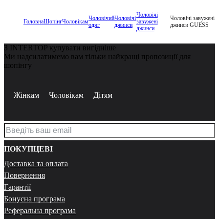
Чоловічі
Чоловічий
Чоловічі
Чоловічі завужені
Головна
Шопінг
Чоловікам
завужені
одяг
джинси
джинси GUESS
джинси
З INTERTOP купувати вигідніше
Ми надсилатимемо вам тільки найкращі пропозиції для
шопінгу
Жінкам
Чоловікам
Дітям
ПОКУПЦЕВІ
Доставка та оплата
Повернення
Гарантії
Бонусна програма
Реферальна програма