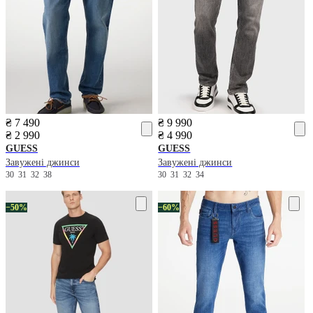
₴ 7 490
₴ 9 990
₴ 2 990
₴ 4 990
GUESS
GUESS
Завужені джинси
Завужені джинси
30
31
32
38
30
31
32
34
−50%
−60%