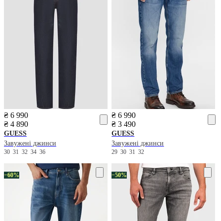
₴ 6 990
₴ 6 990
₴ 4 890
₴ 3 490
GUESS
GUESS
Завужені джинси
Завужені джинси
30
31
32
34
36
29
30
31
32
−60%
−50%