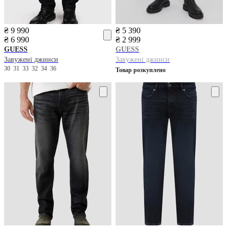
₴ 9 990
₴ 5 390
₴ 6 990
₴ 2 999
GUESS
GUESS
Завужені джинси
Завужені джинси
30
31
33
32
34
36
Товар розкуплено