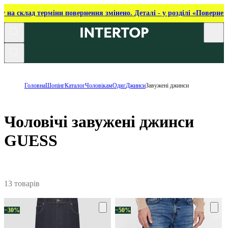
ку на склад терміни повернення змінено. Деталі - у розділі «Повернен
Головна
Шопінг
Каталог
Чоловікам
Одяг
Джинси
Завужені джинси
Чоловічі завужені джинси
GUESS
13 товарів
−30%
−50%