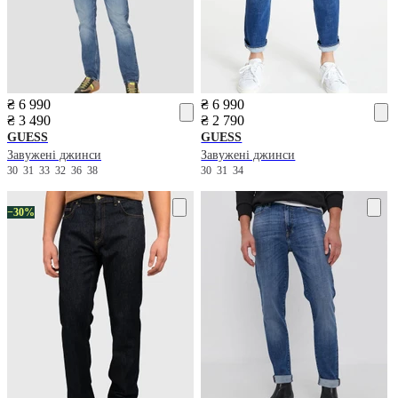
₴ 6 990
₴ 6 990
₴ 3 490
₴ 2 790
GUESS
GUESS
Завужені джинси
Завужені джинси
30
31
33
32
36
38
30
31
34
−30%