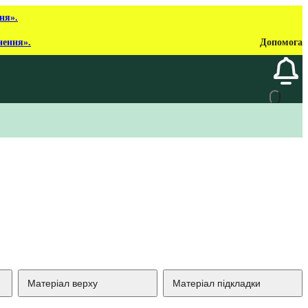
ня».
нення».
Допомога
Матеріал верху
Матеріал підкладки