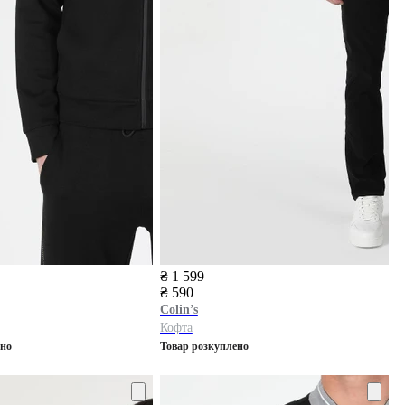
₴ 1 599
₴ 590
Colin’s
Кофта
ено
Товар розкуплено