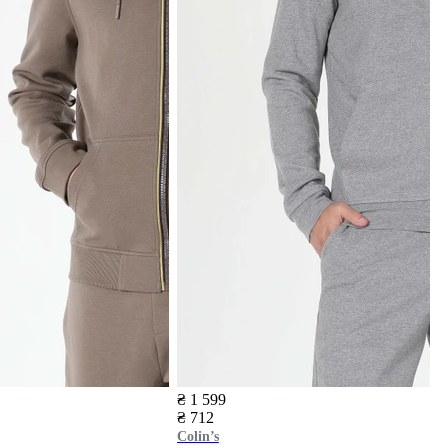
₴ 1 599
₴ 712
Colin’s