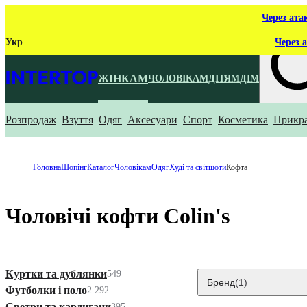
Через ата
Укр
Через а
ЖІНКАМ
ЧОЛОВІКАМ
ДІТЯМ
ДІМ
Розпродаж
Взуття
Одяг
Аксесуари
Спорт
Косметика
Прикр
Що ти ш
Головна
Шопінг
Каталог
Чоловікам
Одяг
Худі та світшоти
Кофта
Чоловічі кофти Colin's
Куртки та дублянки
549
Бренд
(1)
Футболки і поло
2 292
Светри та кардигани
395