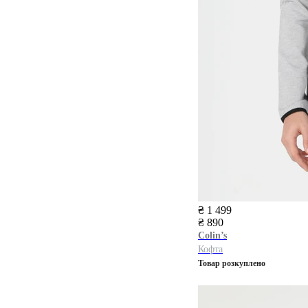
₴ 1 499
₴ 890
Colin’s
Кофта
Товар розкуплено