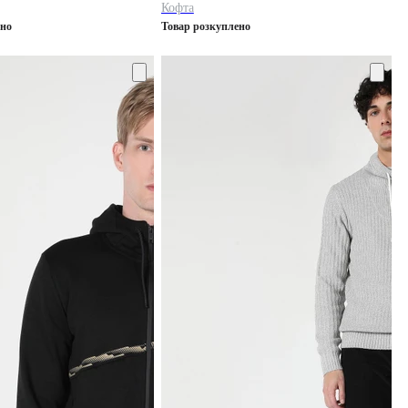
Кофта
ено
Товар розкуплено