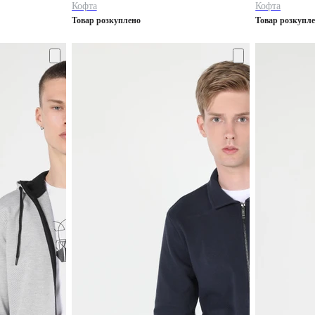
Кофта
Кофта
Товар розкуплено
Товар розкупл