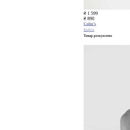
₴ 1 599
₴ 890
Colin’s
Кофта
Товар розкуплено