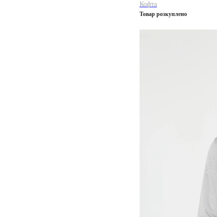
Кофта
Товар розкуплено