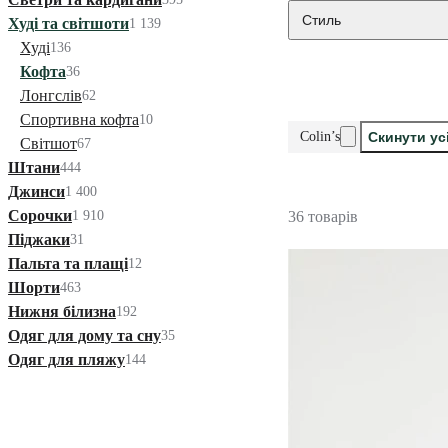
Стиль
Худі та світшоти
1 139
Худі
136
Кофта
36
Лонгслів
62
Спортивна кофта
10
Colin’s
Скинути ус
Світшот
67
Штани
444
Джинси
1 400
Сорочки
1 910
36 товарів
Піджаки
31
Пальта та плащі
12
Шорти
463
Нижня білизна
192
Одяг для дому та сну
35
Одяг для пляжу
144