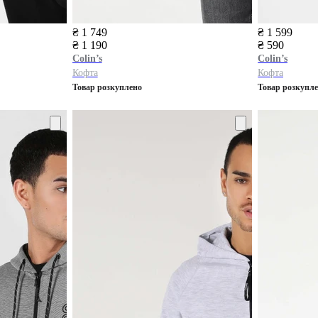
₴ 1 749
₴ 1 599
₴ 1 190
₴ 590
Colin’s
Colin’s
Кофта
Кофта
Товар розкуплено
Товар розкупл