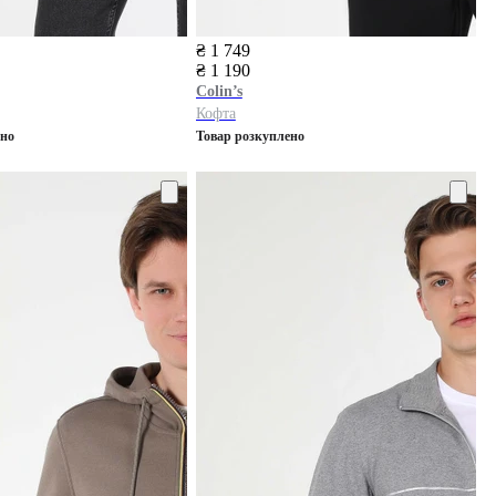
₴ 1 749
₴ 1 190
Colin’s
Кофта
ено
Товар розкуплено