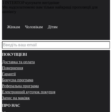
З INTERTOP купувати вигідніше
Ми надсилатимемо вам тільки найкращі пропозиції для
шопінгу
Жінкам
Чоловікам
Дітям
ПОКУПЦЕВІ
Доставка та оплата
Повернення
Гарантії
Бонусна програма
Реферальна програма
Електронний куточок покупця
Запис на макіяж
ПРО НАС