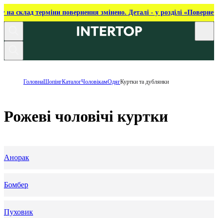
ку на склад терміни повернення змінено. Деталі - у розділі «Повернен
Головна
Шопінг
Каталог
Чоловікам
Одяг
Куртки та дублянки
Рожеві чоловічі куртки
Анорак
Бомбер
Пуховик