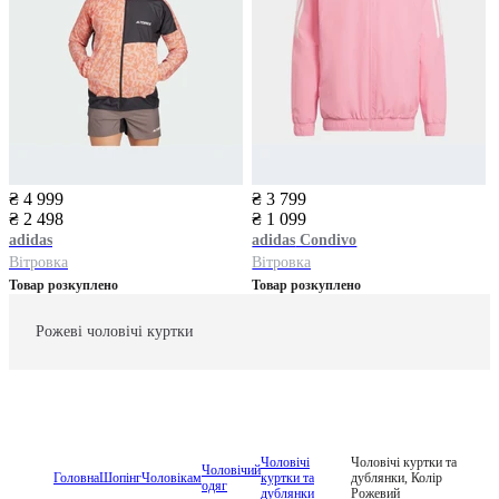
₴ 4 999
₴ 3 799
₴ 2 498
₴ 1 099
adidas
adidas
Condivo
Вітровка
Вітровка
Товар розкуплено
Товар розкуплено
Рожеві чоловічі куртки
Чоловічі
Чоловічі куртки та
Чоловічий
Головна
Шопінг
Чоловікам
куртки та
дублянки, Колір
одяг
дублянки
Рожевий