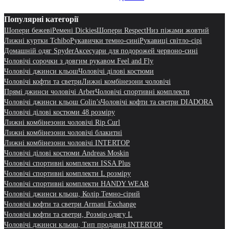
Популярні категорії
Шопери бежеві
Ремені Dickies
Шопери Respect
Низ піжами жовтий
Лижні куртки Tchibo
Рукавички темно-сині
Рукавиці світло-сірі
Домашній одяг Spyder
Аксесуари для подорожей червоно-сині
Чоловічі сорочки з довгим рукавом Feel and Fly
Чоловічі джинси кльош
Чоловічі ділові костюми
Чоловічі кофти та светри
Лижні комбінезони чоловічі
Прямі джинси чоловічі Arber
Чоловічі спортивні комплекти
Чоловічі джинси кльош Colin’s
Чоловічі кофти та светри DIADORA
Чоловічі ділові костюми 48 розміру
Лижні комбінезони чоловічі Rip Curl
Лижні комбінезони чоловічі блакитні
Лижні комбінезони чоловічі INTERTOP
Чоловічі ділові костюми Andreas Moskin
Чоловічі спортивні комплекти ISSA Plus
Чоловічі спортивні комплекти L розміру
Чоловічі спортивні комплекти HANDY WEAR
Чоловічі джинси кльош, Колір Темно-сірий
Чоловічі кофти та светри Armani Exchange
Чоловічі кофти та светри, Розмір одягу L
Чоловічі джинси кльош, Тип продавця INTERTOP