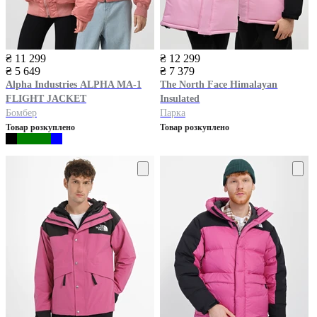
₴ 11 299
₴ 12 299
₴ 5 649
₴ 7 379
Alpha Industries
ALPHA MA-1
The North Face
Himalayan
FLIGHT JACKET
Insulated
Бомбер
Парка
Товар розкуплено
Товар розкуплено