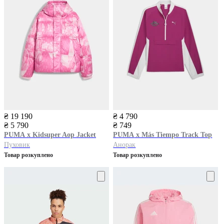
₴ 19 190
₴ 4 790
₴ 5 790
₴ 749
PUMA
x Kidsuper Aop Jacket
PUMA
x Más Tiempo Track Top
Пуховик
Анорак
Товар розкуплено
Товар розкуплено