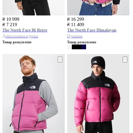
₴ 10 999
₴ 16 299
₴ 7 219
₴ 11 409
The North Face
86 Retro
The North Face
Himalayan
Демісезонна куртка
Пуховик
Товар розкуплено
Товар розкуплено