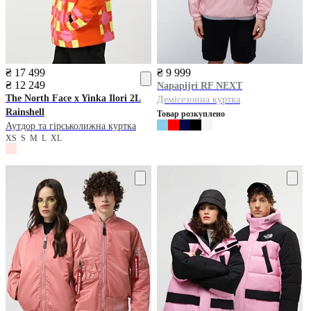
₴ 17 499
₴ 9 999
₴ 12 249
Napapijri
RF NEXT
The North Face
x Yinka Ilori 2L
Демісезонна куртка
Rainshell
Товар розкуплено
Аутдор та гірськолижна куртка
XS
S
M
L
XL