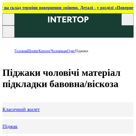
ку на склад терміни повернення змінено. Деталі - у розділі «Повернен
Головна
Шопінг
Каталог
Чоловікам
Одяг
Піджаки
Піджаки чоловічі матеріал
підкладки бавовна/віскоза
Класичний жилет
Піджак