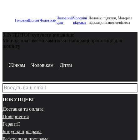
Чоловічий
Чоловічі
Чоловічі піджаки, Матеріал
Головна
Шопінг
Чоловікам
одяг
піджаки
підкладки Бавовна/віскоза
З INTERTOP купувати вигідніше
Ми надсилатимемо вам тільки найкращі пропозиції для
шопінгу
Жінкам
Чоловікам
Дітям
ПОКУПЦЕВІ
Доставка та оплата
Повернення
Гарантії
Бонусна програма
Реферальна програма