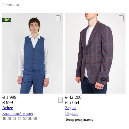
2 товари
−50%
₴ 1 999
₴ 42 200
₴ 999
₴ 5 064
Arber
Zegna
Класичний жилет
Піджак
48
50
52
54
56
58
60
Товар розкуплено