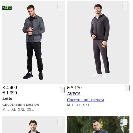
−55%
₴ 4 400
₴ 5 170
₴ 1 999
AVECS
Lotto
Спортивний костюм
Спортивний костюм
M
L
XL
XXL
M
L
XL
XXL
3XL