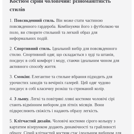
Костюм сірий чоловічий: різноманітність
стилів
1.
Повсякденний стиль.
Він може стати частиною
повсякденного гардероба. Комбінуючи його з футболкою чи
поло, ви створите стильний та легкий образ для
неформальних подій.
2.
Спортивний стиль.
Ідеальний вибір для повсякденного
стилю. Спортивний одяг, що складається з худі та штанів,
поєднує в собі комфорт і моду, стаючи ідеальним чином для
активного способу життя.
3.
Смокінг.
Елегантне та стильне вбрання підходить для
урочистих заходів та вечірніх галерей. Цей одяг чудово
поєднує в собі класичну розкіш та стриманий колір.
4.
З льону.
Легкі та повітряні лляні костюми чоловічі сірі
стають відмінним вибором для літніх місяців. Вони
підкреслюють свіжість і надають образу легкість.
5.
Клітчастий дизайн.
Чоловічі костюми сірого кольору з
картатим візерунком додають динамічності та грайливості
образу. Сірий клітчастий костюм стає ідеальним вибором для