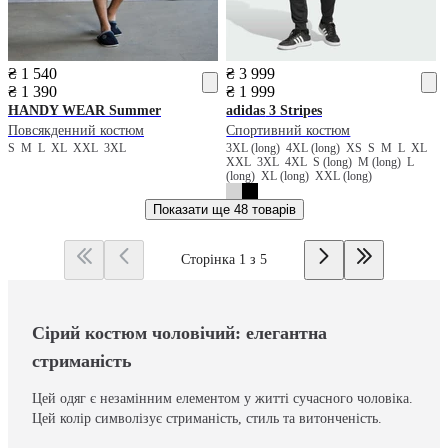
₴ 1 540
₴ 3 999
₴ 1 390
₴ 1 999
HANDY WEAR
Summer
adidas
3 Stripes
Повсякденний костюм
Спортивний костюм
S
M
L
XL
XXL
3XL
3XL (long)
4XL (long)
XS
S
M
L
XL
XXL
3XL
4XL
S (long)
M (long)
L
(long)
XL (long)
XXL (long)
Показати ще
48 товарів
Сторінка 1 з 5
Сірий костюм чоловічий: елегантна
стриманість
Цей одяг є незамінним елементом у житті сучасного чоловіка.
Цей колір символізує стриманість, стиль та витонченість.