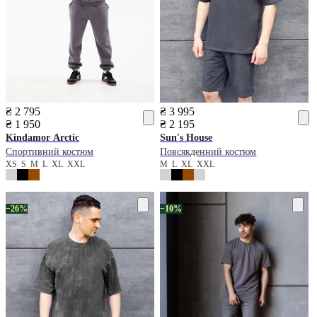
₴ 2 795
₴ 3 995
₴ 1 950
₴ 2 195
Kindamor
Arctic
Sun's House
Спортивний костюм
Повсякденний костюм
XS
S
M
L
XL
XXL
M
L
XL
XXL
−26%
−10%