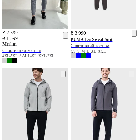
₴ 2 399
₴ 3 990
₴ 1 599
PUMA
Ess Sweat Suit
Merlini
Спортивний костюм
Спортивний костюм
XS
S
M
L
XL
XXL
4XL-5XL
S-M
L-XL
XXL-3XL