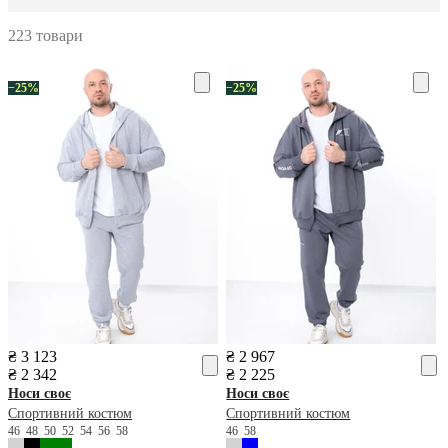
223 товари
−25%
−25%
₴ 3 123
₴ 2 967
₴ 2 342
₴ 2 225
Носи своє
Носи своє
Спортивний костюм
Спортивний костюм
46
48
50
52
54
56
58
46
58