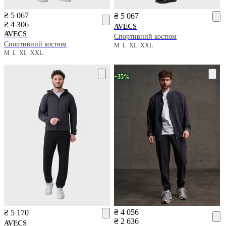
₴ 5 067
₴ 5 067
₴ 4 306
AVECS
AVECS
Спортивний костюм
Спортивний костюм
M
L
XL
XXL
M
L
XL
XXL
−35%
₴ 4 056
₴ 5 170
₴ 2 636
AVECS