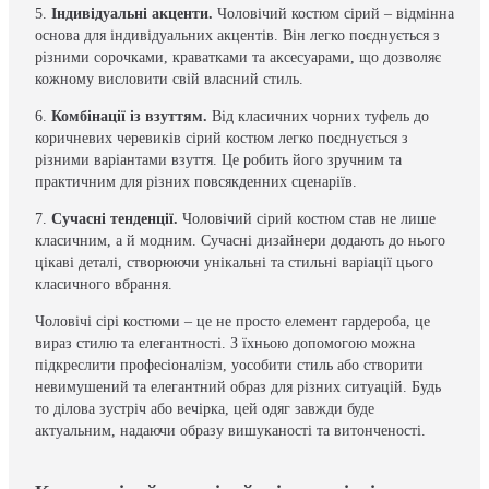
5.
Індивідуальні акценти.
Чоловічий костюм сірий – відмінна
основа для індивідуальних акцентів. Він легко поєднується з
різними сорочками, краватками та аксесуарами, що дозволяє
кожному висловити свій власний стиль.
6.
Комбінації із взуттям.
Від класичних чорних туфель до
коричневих черевиків сірий костюм легко поєднується з
різними варіантами взуття. Це робить його зручним та
практичним для різних повсякденних сценаріїв.
7.
Сучасні тенденції.
Чоловічий сірий костюм став не лише
класичним, а й модним. Сучасні дизайнери додають до нього
цікаві деталі, створюючи унікальні та стильні варіації цього
класичного вбрання.
Чоловічі сірі костюми – це не просто елемент гардероба, це
вираз стилю та елегантності. З їхньою допомогою можна
підкреслити професіоналізм, уособити стиль або створити
невимушений та елегантний образ для різних ситуацій. Будь
то ділова зустріч або вечірка, цей одяг завжди буде
актуальним, надаючи образу вишуканості та витонченості.