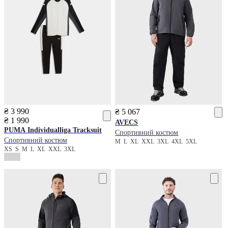
₴ 3 990
₴ 5 067
₴ 1 990
AVECS
PUMA
Individualliga Tracksuit
Спортивний костюм
Спортивний костюм
M
L
XL
XXL
3XL
4XL
5XL
XS
S
M
L
XL
XXL
3XL