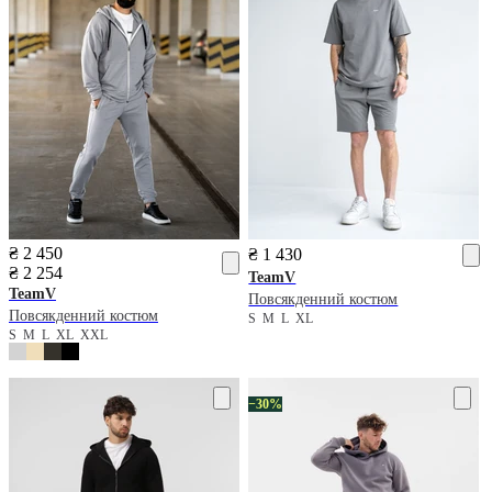
₴ 2 450
₴ 1 430
₴ 2 254
TeamV
TeamV
Повсякденний костюм
Повсякденний костюм
S
M
L
XL
S
M
L
XL
XXL
−30%