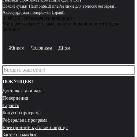
Рюкзаки сіро-бежеві
Домашній одяг a LOT
Поясні сумки Harmont&Blaine
Резинки для волосся безбарвні
Аксесуари для подорожей Lipault
З INTERTOP купувати вигідніше
Ми надсилатимемо вам тільки найкращі пропозиції для
шопінгу
Жінкам
Чоловікам
Дітям
ПОКУПЦЕВІ
Доставка та оплата
Повернення
Гарантії
Бонусна програма
Реферальна програма
Електронний куточок покупця
Запис на макіяж