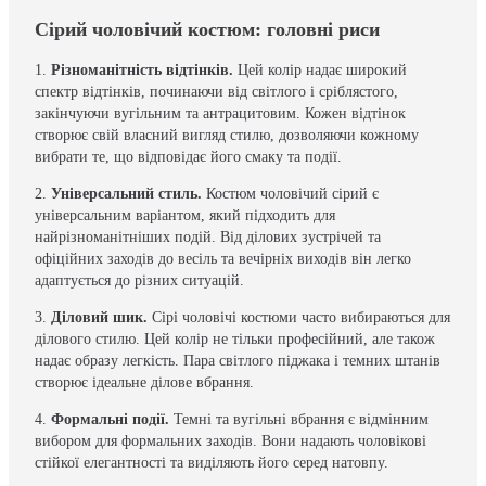
Сірий чоловічий костюм: головні риси
1.
Різноманітність відтінків.
Цей колір надає широкий
спектр відтінків, починаючи від світлого і сріблястого,
закінчуючи вугільним та антрацитовим. Кожен відтінок
створює свій власний вигляд стилю, дозволяючи кожному
вибрати те, що відповідає його смаку та події.
2.
Універсальний стиль.
Костюм чоловічий сірий є
універсальним варіантом, який підходить для
найрізноманітніших подій. Від ділових зустрічей та
офіційних заходів до весіль та вечірніх виходів він легко
адаптується до різних ситуацій.
3.
Діловий шик.
Сірі чоловічі костюми часто вибираються для
ділового стилю. Цей колір не тільки професійний, але також
надає образу легкість. Пара світлого піджака і темних штанів
створює ідеальне ділове вбрання.
4.
Формальні події.
Темні та вугільні вбрання є відмінним
вибором для формальних заходів. Вони надають чоловікові
стійкої елегантності та виділяють його серед натовпу.