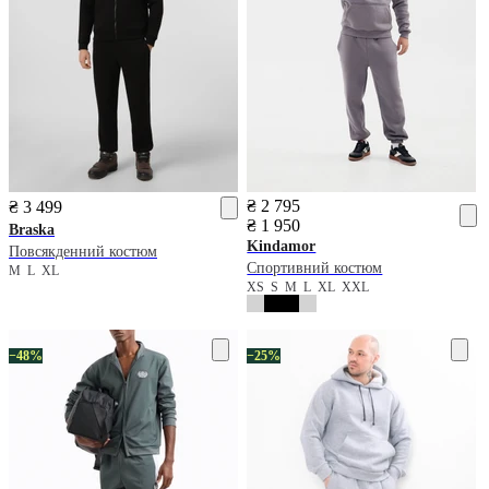
₴ 2 795
₴ 3 499
₴ 1 950
Braska
Kindamor
Повсякденний костюм
Спортивний костюм
M
L
XL
XS
S
M
L
XL
XXL
−48%
−25%