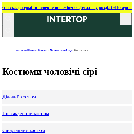
ку на склад терміни повернення змінено. Деталі - у розділі «Повернен
Головна
Шопінг
Каталог
Чоловікам
Одяг
Костюми
Костюми чоловічі сірі
Діловий костюм
Повсякденний костюм
Спортивний костюм