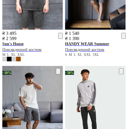
₴ 3 495
₴ 1 540
₴ 2 599
₴ 1 390
Sun's House
HANDY WEAR
Summer
Повсякденний костюм
Повсякденний костюм
M
L
XL
XXL
S
M
L
XL
XXL
3XL
−10%
−50%