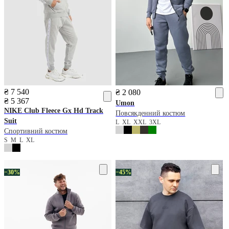
₴ 7 540
₴ 2 080
₴ 5 367
Umon
NIKE
Club Fleece Gx Hd Track
Повсякденний костюм
Suit
L
XL
XXL
3XL
Спортивний костюм
S
M
L
XL
−30%
−45%