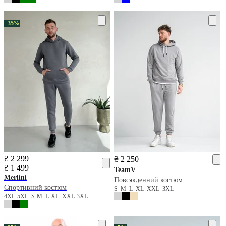
−35%
₴ 2 299
₴ 2 250
₴ 1 499
TeamV
Merlini
Повсякденний костюм
Спортивний костюм
S
M
L
XL
XXL
3XL
4XL-5XL
S-M
L-XL
XXL-3XL