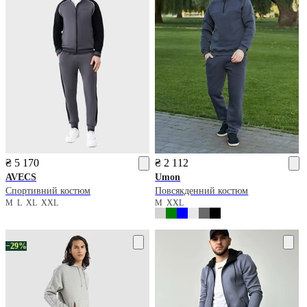
₴ 5 170
₴ 2 112
AVECS
Umon
Спортивний костюм
Повсякденний костюм
M
L
XL
XXL
M
XXL
−29%