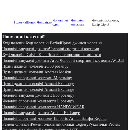
Чоловічий
Чоловічі
Чоловічі костюми,
Головна
Шопінг
Чоловікам
одяг
костюми
Колір Сірий
Популярні категорії
Худі чоловічі
Худі чоловічі Bezlad
Прямі джинси чоловічі
Чоловічі завужені джинси
Чоловічі спортивні костюми
Худі чоловічі Calvin Klein
Чоловічі спортивні комплекти
Чоловічі завужені джинси Arber
Чоловічі спортивні костюми AVECS
Прямі джинси чоловічі 28/30 розміру
Прямі джинси чоловічі Andreas Moskin
Чоловічі спортивні костюми M розміру
Прямі джинси чоловічі Armani Exchange
Прямі джинси чоловічі Armani Exchange
Чоловічі завужені джинси 31/30 розміру
Чоловічі спортивні комплекти L розміру
Чоловічі спортивні комплекти HANDY WEAR
Чоловічі завужені джинси Armani Exchange
Чоловічі спортивні костюми Emporio Armani
Баффи Regatta
Ремені оливкові
Ремені блакитні
Рюкзаки Legessy
Рукавички Protest