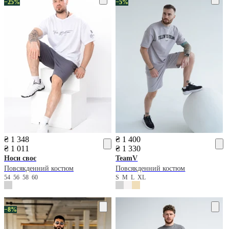
−25%
−5%
₴ 1 348
₴ 1 400
₴ 1 011
₴ 1 330
Носи своє
TeamV
Повсякденний костюм
Повсякденний костюм
54
56
58
60
S
M
L
XL
−8%