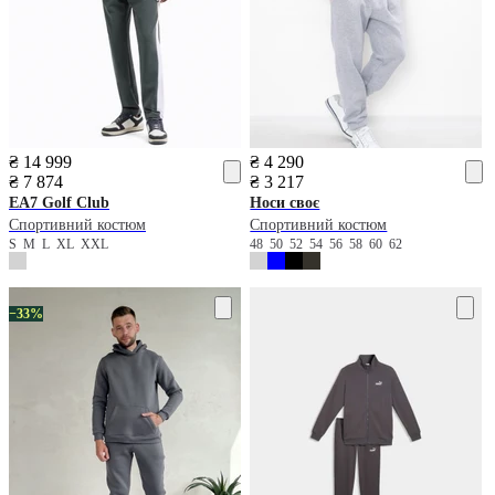
₴ 14 999
₴ 4 290
₴ 7 874
₴ 3 217
EA7
Golf Club
Носи своє
Спортивний костюм
Спортивний костюм
S
M
L
XL
XXL
48
50
52
54
56
58
60
62
−33%