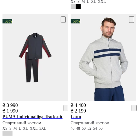
XS
S
M
L
XL
XXL
−50%
−50%
₴ 3 990
₴ 4 400
₴ 1 990
₴ 2 199
PUMA
Individualliga Tracksuit
Lotto
Спортивний костюм
Спортивний костюм
XS
S
M
L
XL
XXL
3XL
46
48
50
52
54
56