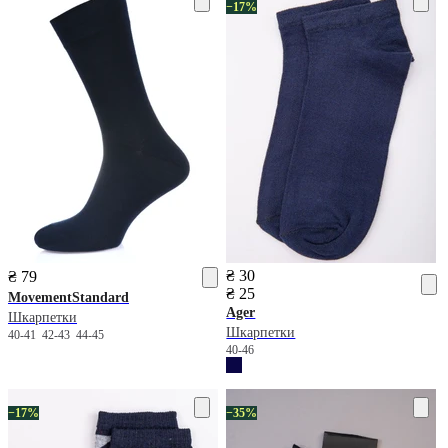
−17%
₴ 30
₴ 79
₴ 25
MovementStandard
Ager
Шкарпетки
Шкарпетки
40-41
42-43
44-45
40-46
−17%
−35%