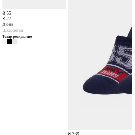
₴ 55
₴ 27
Дюна
Шкарпетки
Товар розкуплено
₴ 339