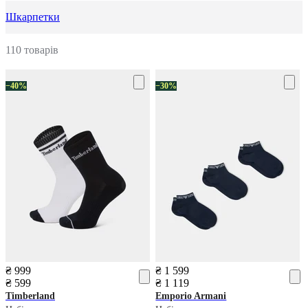
Шкарпетки
110 товарів
−40%
−30%
₴ 999
₴ 1 599
₴ 599
₴ 1 119
Timberland
Emporio Armani