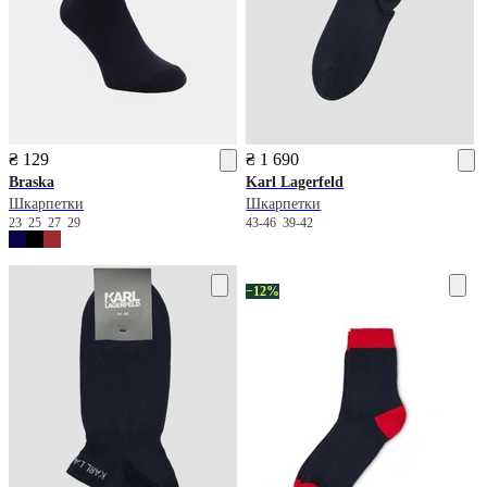
₴ 129
₴ 1 690
Braska
Karl Lagerfeld
Шкарпетки
Шкарпетки
23
25
27
29
43-46
39-42
−12%