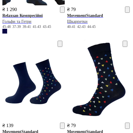
₴ 1 290
₴ 79
Relaxsan
Компресійні
MovementStandard
Гольфи та Гетри
Шкарпетки
45-48
37-39
39-41
41-43
43-45
40-41
42-43
44-45
₴ 139
₴ 79
MovementStandard
MovementStandard