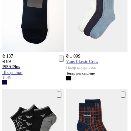
₴ 137
₴ 1 099
₴ 89
Vans
Classic Crew
ISSA Plus
Набір шкарпеток
Шкарпетки
Товар розкуплено
41-46