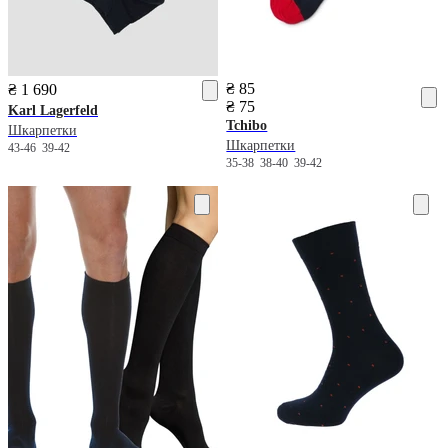
₴ 85
₴ 1 690
₴ 75
Karl Lagerfeld
Tchibo
Шкарпетки
Шкарпетки
43-46
39-42
35-38
38-40
39-42