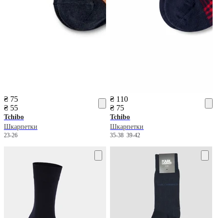
₴ 75
₴ 110
₴ 55
₴ 75
Tchibo
Tchibo
Шкарпетки
Шкарпетки
23-26
35-38
39-42