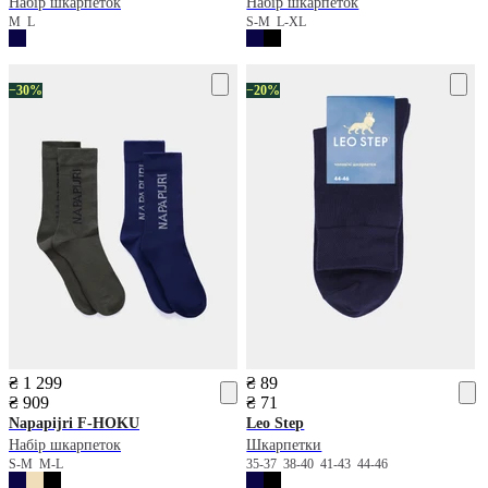
Набір шкарпеток
Набір шкарпеток
M
L
S-M
L-XL
−30%
−20%
₴ 1 299
₴ 89
₴ 909
₴ 71
Napapijri
F-HOKU
Leo Step
Набір шкарпеток
Шкарпетки
S-M
M-L
35-37
38-40
41-43
44-46