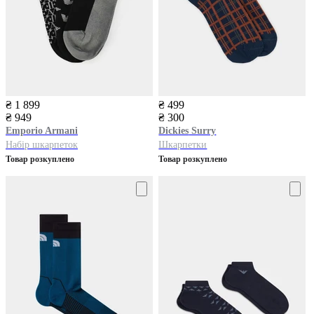
₴ 1 899
₴ 499
₴ 949
₴ 300
Emporio Armani
Dickies
Surry
Набір шкарпеток
Шкарпетки
Товар розкуплено
Товар розкуплено