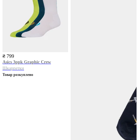
₴ 799
Asics
3ppk Graphic Crew
Шкарпетки
Товар розкуплено