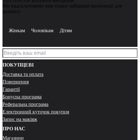
З INTERTOP купувати вигідніше
Ми надсилатимемо вам тільки найкращі пропозиції для
шопінгу
Жінкам
Чоловікам
Дітям
ПОКУПЦЕВІ
Доставка та оплата
Повернення
Гарантії
Бонусна програма
Реферальна програма
Електронний куточок покупця
Запис на макіяж
ПРО НАС
Магазини