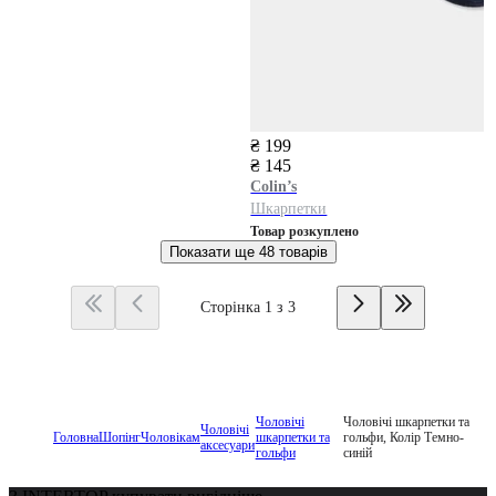
₴ 199
₴ 145
Colin’s
Шкарпетки
Товар розкуплено
Показати ще
48 товарів
Сторінка 1 з 3
Чоловічі
Чоловічі шкарпетки та
Чоловічі
Головна
Шопінг
Чоловікам
шкарпетки та
гольфи, Колір Темно-
аксесуари
гольфи
синій