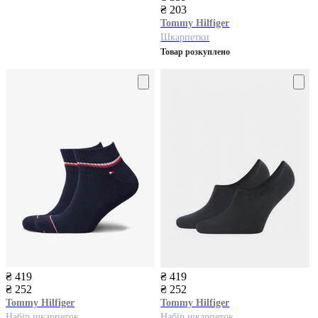
₴ 203
Tommy Hilfiger
Шкарпетки
Товар розкуплено
₴ 419
₴ 419
₴ 252
₴ 252
Tommy Hilfiger
Tommy Hilfiger
Набір шкарпеток
Набір шкарпеток