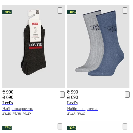
−30%
−30%
₴ 990
₴ 990
₴ 690
₴ 690
Levi's
Levi's
Набір шкарпеток
Набір шкарпеток
43-46
35-38
39-42
43-46
39-42
−27%
−32%