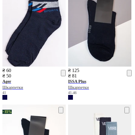
₴ 60
₴ 125
₴ 50
₴ 81
Ager
ISSA Plus
Шкарпетки
Шкарпетки
41
41-46
−35%