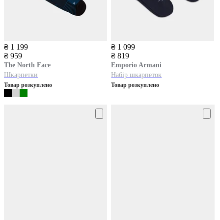
₴ 1 199
₴ 1 099
₴ 959
₴ 819
The North Face
Emporio Armani
Шкарпетки
Набір шкарпеток
Товар розкуплено
Товар розкуплено