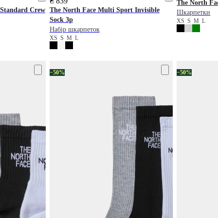
₴ 839
The North Fa
Standard Crew
The North Face
Multi Sport Invisible
Шкарпетки
Sock 3p
XS
S
M
L
Набір шкарпеток
XS
S
M
L
−50%
−50%