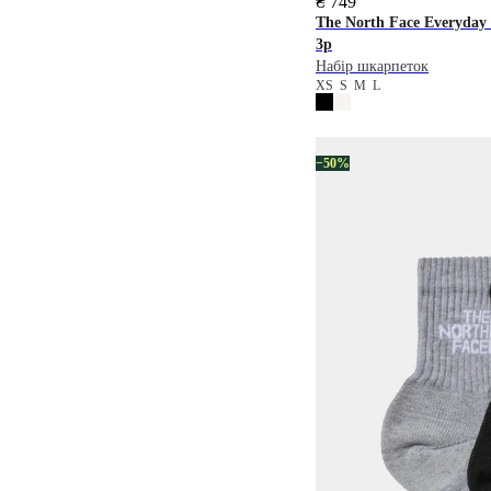
₴ 749
The North Face
Everyday 
3p
Набір шкарпеток
XS
S
M
L
−50%