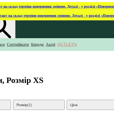
ку на склад терміни повернення змінено. Деталі - у розділі «Повернен
таку на склад терміни повернення змінено. Деталі - у розділі «Повер
аси
Сертифікати
Бренди
Акції
OUTLET%
укаєш?
, Розмір XS
Розмір
(1)
Ціна