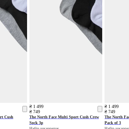
₴ 1 499
₴ 1 499
₴ 749
₴ 749
rt Cush
The North Face
Multi Sport Cush Crew
The North Fa
Sock 3p
Pack of 3
Набір шкарпеток
Набір шкарпе