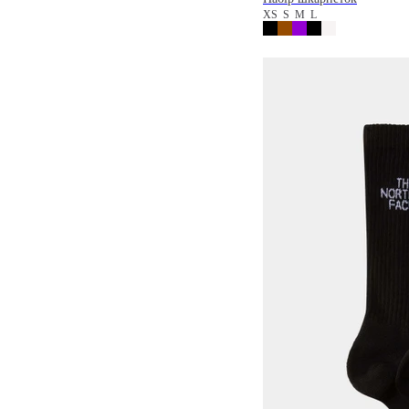
XS
S
M
L