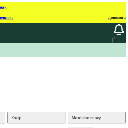
ня».
нення».
Допомога
Колір
Матеріал верху