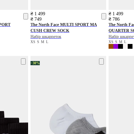
₴ 1 499
₴ 1 499
₴ 749
₴ 786
PORT
The North Face
MULTI SPORT MA
The North Fa
CUSH CREW SOCK
QUARTER S
Набір шкарпеток
Набір шкарпе
XS
S
M
L
XS
S
M
L
−30%