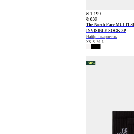
₴ 1 199
₴ 839
The North Face
MULTI S
INVISIBLE SOCK 3P
Набір шкарпеток
XS
S
M
L
−50%