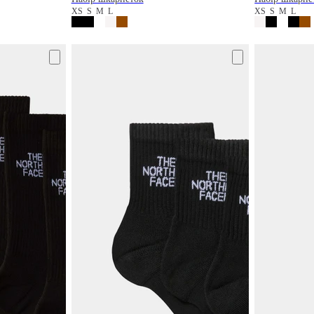
XS
S
M
L
XS
S
M
L