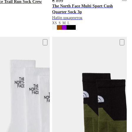
₴ 899
ce
Trail Run Sock Crew
The North Face
Multi Sport Cush
Quarter Sock 3p
Набір шкарпеток
XS
S
M
L