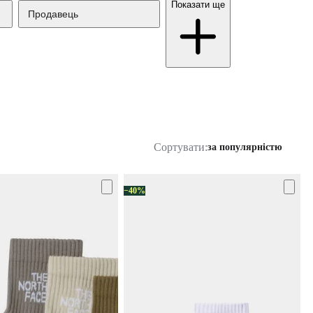
Показати ще
Продавець
Сортувати:
за популярністю
−40%