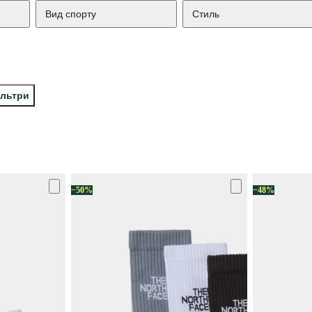
Вид спорту
Стиль
ільтри
−50%
−48%