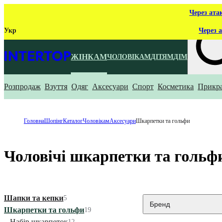
Через ата
Укр
Через а
ЖІНКАМ
ЧОЛОВІКАМ
ДІТЯМ
ДІМ
Розпродаж
Взуття
Одяг
Аксесуари
Спорт
Косметика
Прикр
Що ти ш
Головна
Шопінг
Каталог
Чоловікам
Аксесуари
Шкарпетки та гольфи
Чоловічі шкарпетки та гольфи
Шапки та кепки
5
Бренд
Шкарпетки та гольфи
19
Набір шкарпеток
12