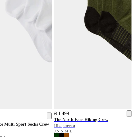
₴ 1 499
The North Face
Hiking Crew
ce
Multi Sport Socks Crew
Шкарпетки
XS
S
M
L
ток