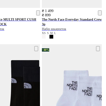
₴ 1 499
₴ 899
ce
MULTI SPORT CUSH
The North Face
Everyday Standard Crew
OCK
3p
ток
Набір шкарпеток
XS
S
M
L
−40%