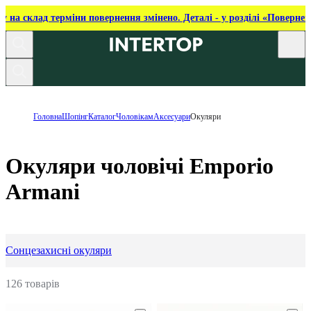
ку на склад терміни повернення змінено. Деталі - у розділі «Повернен
Головна
Шопінг
Каталог
Чоловікам
Аксесуари
Окуляри
Окуляри чоловічі Emporio
Armani
Сонцезахисні окуляри
126 товарів