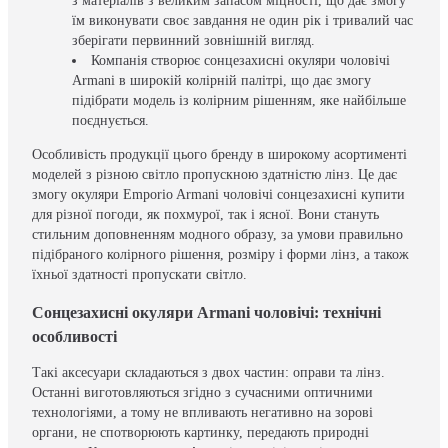
з матеріалів з великим запасом міцності, що дає змогу
їм виконувати своє завдання не один рік і тривалий час
зберігати первинний зовнішній вигляд.
Компанія створює сонцезахисні окуляри чоловічі
Armani в широкій колірній палітрі, що дає змогу
підібрати модель із колірним рішенням, яке найбільше
поєднується.
Особливість продукції цього бренду в широкому асортименті
моделей з різною світло пропускною здатністю лінз. Це дає
змогу окуляри Emporio Armani чоловічі сонцезахисні купити
для різної погоди, як похмурої, так і ясної. Вони стануть
стильним доповненням модного образу, за умови правильно
підібраного колірного рішення, розміру і форми лінз, а також
їхньої здатності пропускати світло.
Сонцезахисні окуляри Armani чоловічі: технічні
особливості
Такі аксесуари складаються з двох частин: оправи та лінз.
Останні виготовляються згідно з сучасними оптичними
технологіями, а тому не впливають негативно на зорові
органи, не спотворюють картинку, передають природні