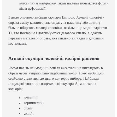
пластичним матеріалом, який набуває початкової форми
після деформації.
З якою оправою вибрати окуляри Емпоріо Армані чоловічі -
справа смаку кожного, але оправу із пластику або ацетату
більше обирають молоді чоловіки, оскільки це модні варіанти.
Ті, хто постарше і дотримуються ділового стилю, віддають
перевагу металевій оправі, яка стильно виглядає з діловими
костюмами.
Armani окуляри чоловічі: колірні рішення
Часом навіть наймодніші речі та аксесуари не виглядають в
образі через неправильно підібраний колір. Тому необхідно
серйозно ставитися до цього критерію вибору. Найбільш
популярні чоловічі сонцезахисні окуляри Армані таких
кольорів:
зелений;
коричневий;
сірий;
синій;