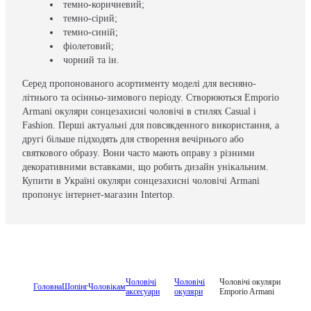
темно-коричневий;
темно-сірий;
темно-синій;
фіолетовий;
чорний та ін.
Серед пропонованого асортименту моделі для весняно-
літнього та осінньо-зимового періоду. Створюються Emporio
Armani окуляри сонцезахисні чоловічі в стилях Casual і
Fashion. Перші актуальні для повсякденного використання, а
другі більше підходять для створення вечірнього або
святкового образу. Вони часто мають оправу з різними
декоративними вставками, що робить дизайн унікальним.
Купити в Україні окуляри сонцезахисні чоловічі Armani
пропонує інтернет-магазин Intertop.
Чоловічі
Чоловічі
Чоловічі окуляри
Головна
Шопінг
Чоловікам
аксесуари
окуляри
Emporio Armani