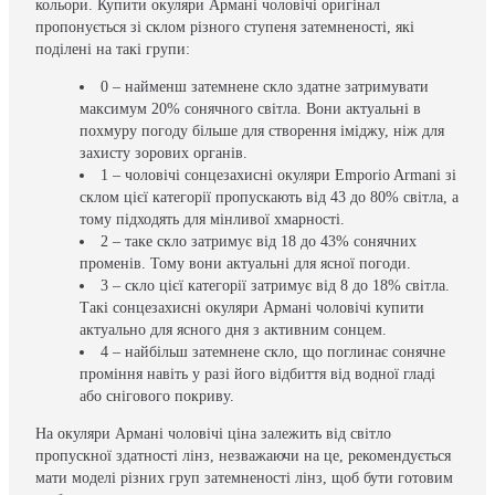
кольори. Купити окуляри Армані чоловічі оригінал
пропонується зі склом різного ступеня затемненості, які
поділені на такі групи:
0 – найменш затемнене скло здатне затримувати
максимум 20% сонячного світла. Вони актуальні в
похмуру погоду більше для створення іміджу, ніж для
захисту зорових органів.
1 – чоловічі сонцезахисні окуляри Emporio Armani зі
склом цієї категорії пропускають від 43 до 80% світла, а
тому підходять для мінливої хмарності.
2 – таке скло затримує від 18 до 43% сонячних
променів. Тому вони актуальні для ясної погоди.
3 – скло цієї категорії затримує від 8 до 18% світла.
Такі сонцезахисні окуляри Армані чоловічі купити
актуально для ясного дня з активним сонцем.
4 – найбільш затемнене скло, що поглинає сонячне
проміння навіть у разі його відбиття від водної гладі
або снігового покриву.
На окуляри Армані чоловічі ціна залежить від світло
пропускної здатності лінз, незважаючи на це, рекомендується
мати моделі різних груп затемненості лінз, щоб бути готовим