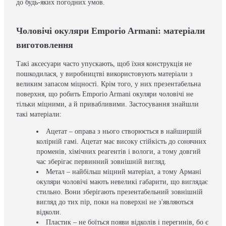
до будь-яких погодних умов.
Чоловічі окуляри Emporio Armani: матеріали
виготовлення
Такі аксесуари часто упускають, щоб їхня конструкція не
пошкодилася, у виробництві використовують матеріали з
великим запасом міцності. Крім того, у них презентабельна
поверхня, що робить Emporio Armani окуляри чоловічі не
тільки міцними, а й привабливими. Застосування знайшли
такі матеріали:
Ацетат – оправа з нього створюється в найширшій
колірній гамі. Ацетат має високу стійкість до сонячних
променів, хімічних реагентів і вологи, а тому довгий
час зберігає первинний зовнішній вигляд.
Метал – найбільш міцний матеріал, а тому Армані
окуляри чоловічі мають невеликі габарити, що виглядає
стильно. Вони зберігають презентабельний зовнішній
вигляд до тих пір, поки на поверхні не з'являються
відколи.
Пластик – не боїться появи відколів і перегинів, бо є