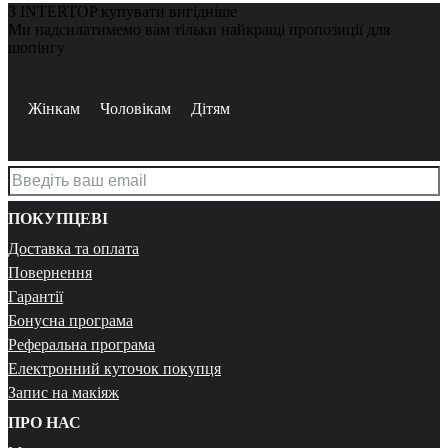
З INTERTOP купувати вигідніше
Ми надсилатимемо вам тільки найкращі пропозиції для
шопінгу
Жінкам
Чоловікам
Дітям
ПОКУПЦЕВІ
Доставка та оплата
Повернення
Гарантії
Бонусна програма
Реферальна програма
Електронний куточок покупця
Запис на макіяж
ПРО НАС