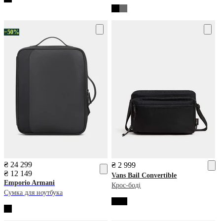
−50%
₴ 24 299
₴ 2 999
₴ 12 149
Vans
Bail Convertible
Emporio Armani
Крос-боді
Сумка для ноутбука