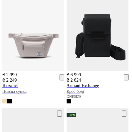
₴ 2 999
₴ 6 999
₴ 2 249
₴ 2 624
Herschel
Armani Exchange
Поясна сумка
Крос-боді
ONESIZE
−50%