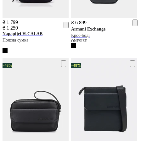
₴ 1 799
₴ 6 899
₴ 1 259
Armani Exchange
Napapijri
H-CALAB
Крос-боді
Поясна сумка
ONESIZE
−48%
−48%