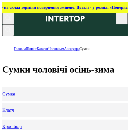
ку на склад терміни повернення змінено. Деталі - у розділі «Повернен
Головна
Шопінг
Каталог
Чоловікам
Аксесуари
Сумки
Сумки чоловічі осінь-зима
Сумка
Клатч
Крос-боді