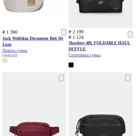
₴ 2 199
₴ 1 390
₴ 1 124
Jack Wolfskin
Document Belt De
Skechers
40L FOLDABLE HAUL
Luxe
DUFFLE
Поясна сумка
Спортивна сумка
ONESIZE