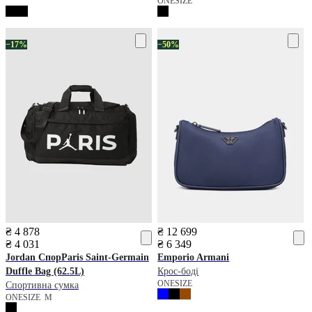
ONESIZE
−17%
−50%
₴ 4 878
₴ 12 699
₴ 4 031
₴ 6 349
Jordan
СпорParis Saint-Germain
Emporio Armani
Duffle Bag (62.5L)
Крос-боді
ONESIZE
Спортивна сумка
ONESIZE
M