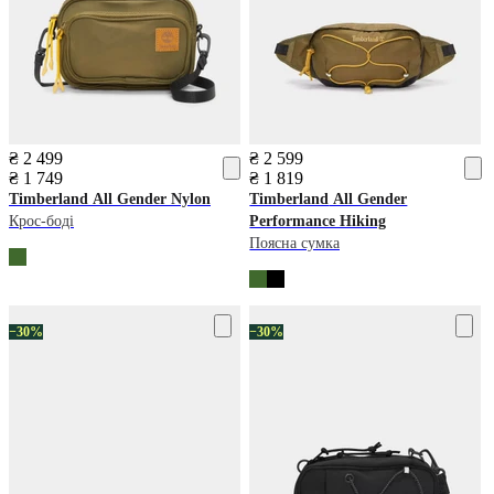
₴ 2 499
₴ 2 599
₴ 1 749
₴ 1 819
Timberland
All Gender Nylon
Timberland
All Gender
Крос-боді
Performance Hiking
Поясна сумка
−30%
−30%