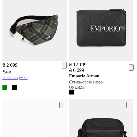
₴ 12 199
₴ 2 099
₴ 6 099
Vans
Emporio Armani
Поясна сумка
Сумка-органайзер
ONESIZE