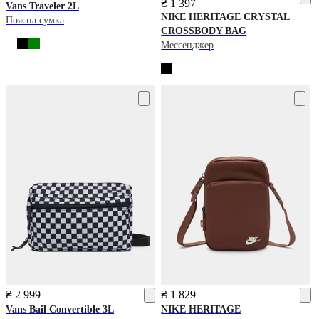
₴ 1 397
Vans
Traveler 2L
NIKE
HERITAGE CRYSTAL
Поясна сумка
CROSSBODY BAG
Мессенджер
₴ 2 999
₴ 1 829
Vans
Bail Convertible 3L
NIKE
HERITAGE