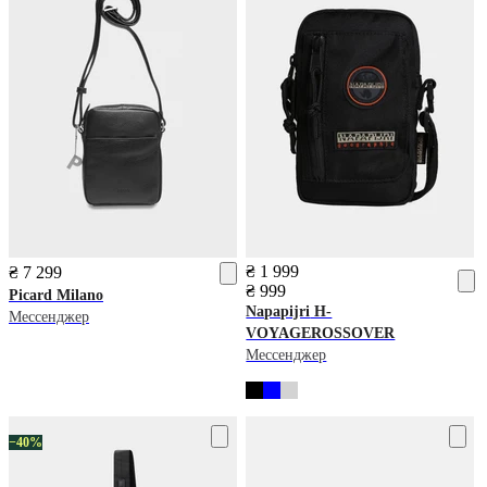
₴ 1 999
₴ 7 299
₴ 999
Picard
Milano
Napapijri
H-
Мессенджер
VOYAGEROSSOVER
Мессенджер
−40%