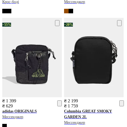
Крос-боді
Мессенджер
−55%
−20%
₴ 1 399
₴ 2 199
₴ 629
₴ 1 759
adidas
ORIGINALS
Columbia
GREAT SMOKY
Мессенджер
GARDEN 2L
Мессенджер