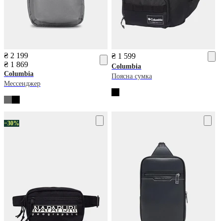
₴ 2 199
₴ 1 599
₴ 1 869
Columbia
Columbia
Поясна сумка
Мессенджер
−30%