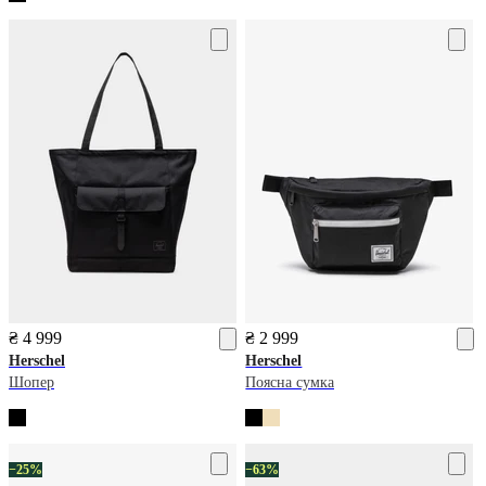
₴ 4 999
₴ 2 999
Herschel
Herschel
Шопер
Поясна сумка
−25%
−63%