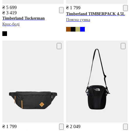
₴ 5 699
₴ 1 799
₴ 3 419
Timberland
TIMBERPACK 4,5L
Timberland
Tuckerman
Поясна сумка
Крос-боді
₴ 1 799
₴ 2 049