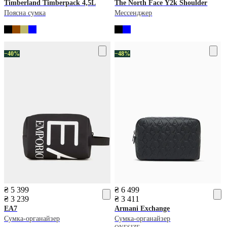
Timberland
Timberpack 4,5L
The North Face
Y2k Shoulder
Поясна сумка
Мессенджер
−40%
−48%
₴ 5 399
₴ 6 499
₴ 3 239
₴ 3 411
EA7
Armani Exchange
Сумка-органайзер
Сумка-органайзер