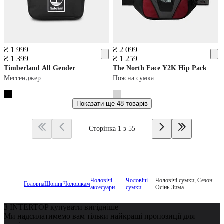
₴ 1 999
₴ 2 099
₴ 1 399
₴ 1 259
Timberland
All Gender
The North Face
Y2K Hip Pack
Мессенджер
Поясна сумка
Показати ще
48 товарів
Сторінка 1 з 55
Чоловічі
Чоловічі
Чоловічі сумки, Сезон
Головна
Шопінг
Чоловікам
аксесуари
сумки
Осінь-Зима
З INTERTOP купувати вигідніше
Ми надсилатимемо вам тільки найкращі пропозиції для