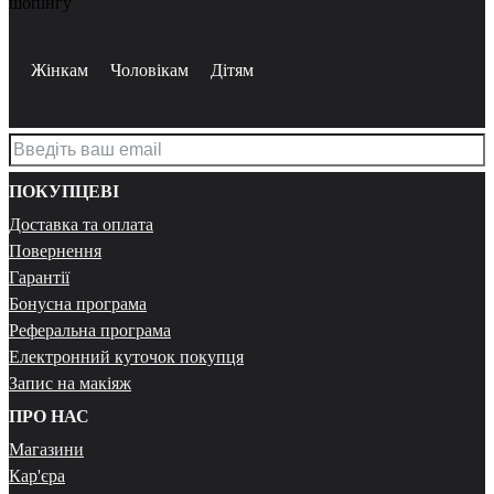
шопінгу
Жінкам
Чоловікам
Дітям
ПОКУПЦЕВІ
Доставка та оплата
Повернення
Гарантії
Бонусна програма
Реферальна програма
Електронний куточок покупця
Запис на макіяж
ПРО НАС
Магазини
Кар'єра