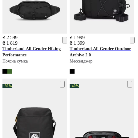
₴ 2 599
₴ 1 999
₴ 1 819
₴ 1 399
Timberland
All Gender Hiking
Timberland
All Gender Outdoor
Performance
Archive 2.0
Поясна сумка
Мессенджер
−30%
−40%