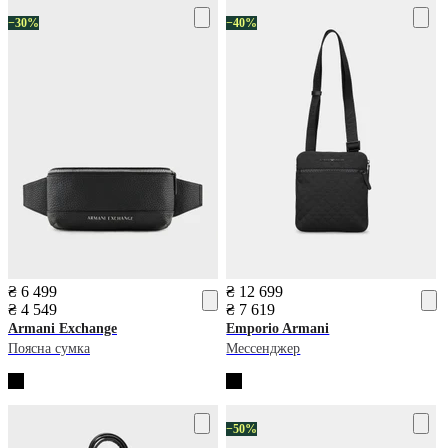
−30%
−40%
₴ 6 499
₴ 12 699
₴ 4 549
₴ 7 619
Armani Exchange
Emporio Armani
Поясна сумка
Мессенджер
−50%