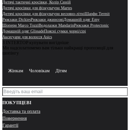
Дитячі тактичні кросівки, Колір Синій
Дитячі кросівки для фізкультури Martes
Дитячі кросівки для фізкультури весняно-літні
Шарфи Termit
Рюкзаки Dickies
Рюкзаки джинсові
Домашній одяг Emy
Шопери Marco Tozzi
Водолазки Mandarin
Рюкзаки Protectonic
Домашній одяг Glissade
Поясні сумки чорні/сірі
Аксесуари для волосся Asics
З INTERTOP купувати вигідніше
Ми надсилатимемо вам тільки найкращі пропозиції для
шопінгу
Жінкам
Чоловікам
Дітям
ПОКУПЦЕВІ
Доставка та оплата
Повернення
Гарантії