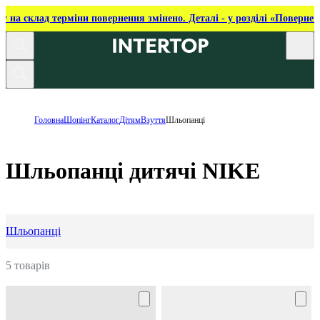
ку на склад терміни повернення змінено. Деталі - у розділі «Повернен
Головна
Шопінг
Каталог
Дітям
Взуття
Шльопанці
Шльопанці дитячі NIKE
Шльопанці
5 товарів