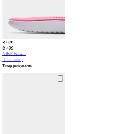
₴ 979
₴ 499
NIKE
Kawa
Шльопанці
Товар розкуплено