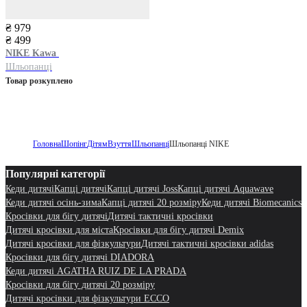
₴ 979
₴ 499
NIKE
Kawa
Шльопанці
Товар розкуплено
Головна
Шопінг
Дітям
Взуття
Шльопанці
Шльопанці NIKE
Популярні категорії
Кеди дитячі
Капці дитячі
Капці дитячі Joss
Капці дитячі Aquawave
Кеди дитячі осінь-зима
Капці дитячі 20 розміру
Кеди дитячі Biomecanics
Кросівки для бігу дитячі
Дитячі тактичні кросівки
Дитячі кросівки для міста
Кросівки для бігу дитячі Demix
Дитячі кросівки для фізкультури
Дитячі тактичні кросівки adidas
Кросівки для бігу дитячі DIADORA
Кеди дитячі AGATHA RUIZ DE LA PRADA
Кросівки для бігу дитячі 20 розміру
Дитячі кросівки для фізкультури ECCO