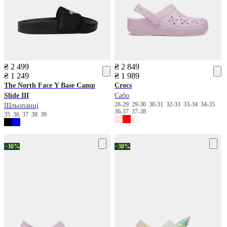
₴ 2 499
₴ 2 849
₴ 1 249
₴ 1 989
The North Face
Y Base Camp
Crocs
Slide III
Сабо
28-29
29-30
30-31
32-33
33-34
34-35
Шльопанці
36-37
37-38
35
36
37
38
39
−30%
−30%