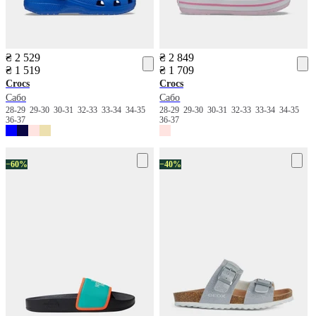
₴ 2 529
₴ 2 849
₴ 1 519
₴ 1 709
Crocs
Crocs
Сабо
Сабо
28-29
29-30
30-31
32-33
33-34
34-35
28-29
29-30
30-31
32-33
33-34
34-35
36-37
36-37
−60%
−40%