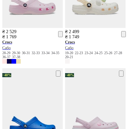
₴ 2 529
₴ 2 499
₴ 1 769
₴ 1 749
Crocs
Crocs
Сабо
Сабо
28-29
29-30
30-31
32-33
33-34
34-35
19-20
22-23
23-24
24-25
25-26
27-28
36-37
37-38
20-21
−40%
−40%