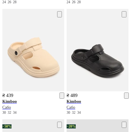
24
26
28
24
26
28
₴ 439
₴ 489
Kimboo
Kimboo
Сабо
Сабо
30
32
34
30
32
34
−50%
−20%