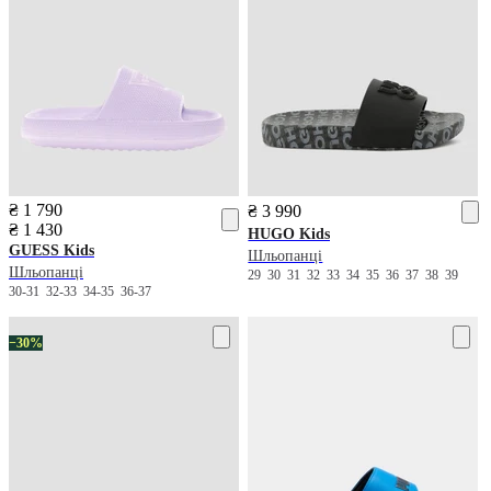
₴ 1 790
₴ 3 990
₴ 1 430
HUGO Kids
GUESS Kids
Шльопанці
Шльопанці
29
30
31
32
33
34
35
36
37
38
39
30-31
32-33
34-35
36-37
−30%