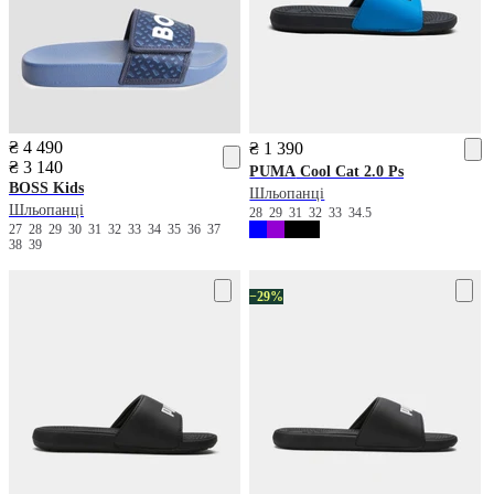
₴ 4 490
₴ 1 390
₴ 3 140
PUMA
Cool Cat 2.0 Ps
BOSS Kids
Шльопанці
Шльопанці
28
29
31
32
33
34.5
27
28
29
30
31
32
33
34
35
36
37
38
39
−29%