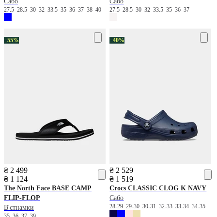
Сабо
Сабо
27.5
28.5
30
32
33.5
35
36
37
38
40
27.5
28.5
30
32
33.5
35
36
37
−55%
−40%
₴ 2 499
₴ 2 529
₴ 1 124
₴ 1 519
The North Face
BASE CAMP
Crocs
CLASSIC CLOG K NAVY
FLIP-FLOP
Сабо
28-29
29-30
30-31
32-33
33-34
34-35
В'єтнамки
35
36
37
39