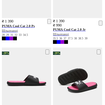
₴ 1 390
₴ 1 390
₴ 990
PUMA
Cool Cat 2.0 Ps
PUMA
Cool Cat 2.0 Jr
Шльопанці
Шльопанці
28
29
31
32
33
34.5
35.5
36
37
37.5
38
38.5
39
−29%
−29%