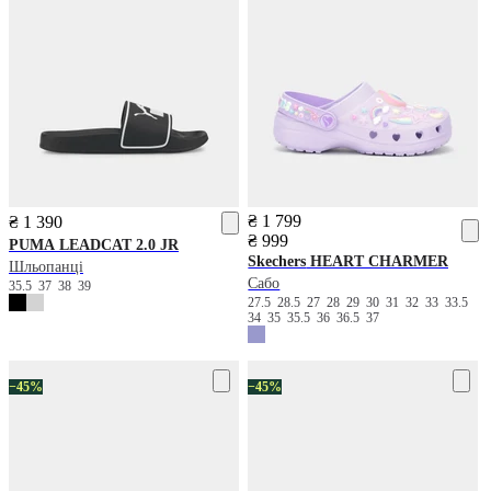
₴ 1 799
₴ 1 390
₴ 999
PUMA
LEADCAT 2.0 JR
Skechers
HEART CHARMER
Шльопанці
Сабо
35.5
37
38
39
27.5
28.5
27
28
29
30
31
32
33
33.5
34
35
35.5
36
36.5
37
−45%
−45%