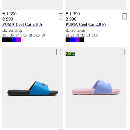
₴ 1 390
₴ 1 390
₴ 990
₴ 990
PUMA
Cool Cat 2.0 Jr
PUMA
Cool Cat 2.0 Ps
Шльопанці
Шльопанці
35.5
36
37
37.5
38
38.5
39
28
29
31
32
33
34.5
−29%