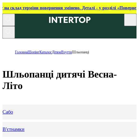
ку на склад терміни повернення змінено. Деталі - у розділі «Повернен
Головна
Шопінг
Каталог
Дітям
Взуття
Шльопанці
Шльопанці дитячі Весна-
Літо
Сабо
В'єтнамки