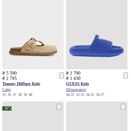
₴ 5 590
₴ 1 790
₴ 2 795
₴ 1 430
Tommy Hilfiger Kids
GUESS Kids
Сабо
Шльопанці
35
36
37
38
39
40
30-31
32-33
34-35
36-37
−20%