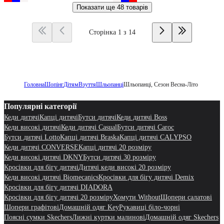
Показати ще
48 товарів
Сторінка 1 з 14
Головна
Шопінг
Дітям
Взуття
Шльопанці
Шльопанці, Сезон Весна-Літо
Популярні категорії
Кеди дитячі
Капці дитячі
Бутси дитячі
Кеди дитячі Boss
Кеди високі дитячі
Кеди дитячі Casual
Бутси дитячі Caroc
Бутси дитячі Lotto
Капці дитячі Braska
Капці дитячі CALYPSO
Кеди дитячі CONVERSE
Капці дитячі 20 розміру
Кеди високі дитячі DKNY
Бутси дитячі 30 розміру
Кросівки для бігу дитячі
Дитячі кеди високі 20 розміру
Кеди високі дитячі Biomecanics
Кросівки для бігу дитячі Demix
Кросівки для бігу дитячі DIADORA
Кросівки для бігу дитячі 20 розміру
Хомути Without
Шопери салатові
Шопери графітові
Домашній одяг Key
Рукавиці біло-чорні
Поясні сумки Skechers
Лижні куртки малинові
Домашній одяг Skechers