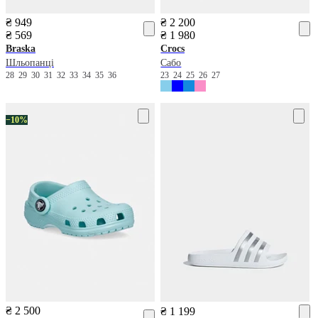
₴ 949
₴ 2 200
₴ 569
₴ 1 980
Braska
Crocs
Шльопанці
Сабо
28
29
30
31
32
33
34
35
36
23
24
25
26
27
−10%
₴ 2 500
₴ 1 199