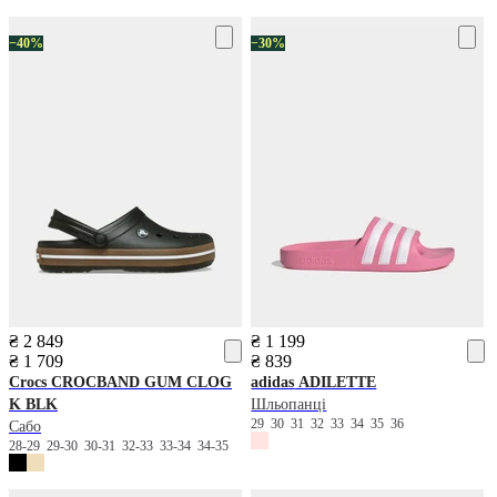
−40%
−30%
₴ 2 849
₴ 1 199
₴ 1 709
₴ 839
Crocs
CROCBAND GUM CLOG
adidas
ADILETTE
K BLK
Шльопанці
29
30
31
32
33
34
35
36
Сабо
28-29
29-30
30-31
32-33
33-34
34-35