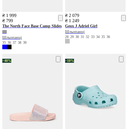
₴ 1 999
₴ 2 079
₴ 799
₴ 1 249
The North Face
Base Camp Slides
Geox
J Adriel Girl
III
Шльопанці
28
29
30
31
32
33
34
35
36
Шльопанці
35
36
37
38
39
−40%
−10%