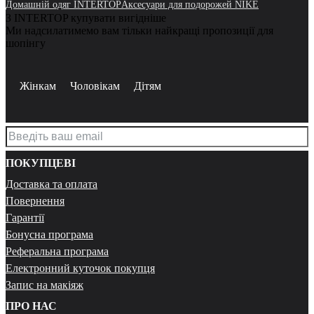
Домашній одяг INTERTOP
Аксесуари для подорожей NIKE
З INTERTOP купувати вигідніше
Ми надсилатимемо вам тільки найкращі пропозиції для
шопінгу
Жінкам
Чоловікам
Дітям
ПОКУПЦЕВІ
Доставка та оплата
Повернення
Гарантії
Бонусна програма
Реферальна програма
Електронний куточок покупця
Запис на макіяж
ПРО НАС