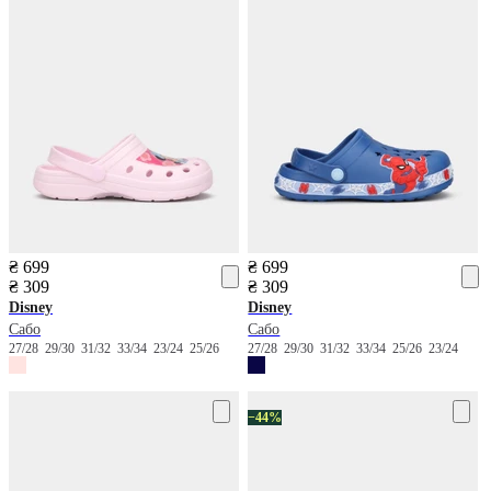
₴ 699
₴ 699
₴ 309
₴ 309
Disney
Disney
Сабо
Сабо
27/28
29/30
31/32
33/34
23/24
25/26
27/28
29/30
31/32
33/34
25/26
23/24
−44%