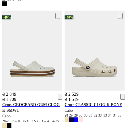
−40%
−40%
₴ 2 849
₴ 2 529
₴ 1 709
₴ 1 519
Crocs
CROCBAND GUM CLOG
Crocs
CLASSIC CLOG K BONE
K SMWT
Сабо
28-29
29-30
30-31
32-33
33-34
34-35
Сабо
28-29
29-30
30-31
32-33
33-34
34-35