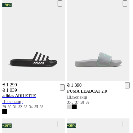
−20%
₴ 1 299
₴ 1 390
₴ 1 039
PUMA
LEADCAT 2.0
adidas
ADILETTE
Шльопанці
Шльопанці
35.5
37
38
39
29
30
31
32
33
34
35
36
−56%
−56%