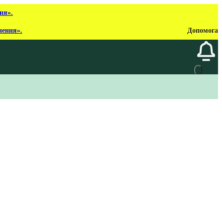
ня».
нення».
Допомога