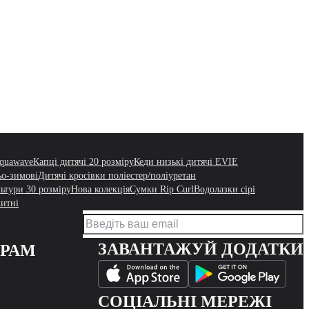
Aquawave
Капці дитячі 20 розміру
Кеди низькі дитячі EVIE
ьо-зимові
Дитячі кросівки поліестер/поліуретан
льтури 30 розміру
Нова колекція
Сумки Rip Curl
Водолазки сірі
итні
ЗАВАНТАЖУЙ ДОДАТКИ
ЕРАМ
СОЦІАЛЬНІ МЕРЕЖІ