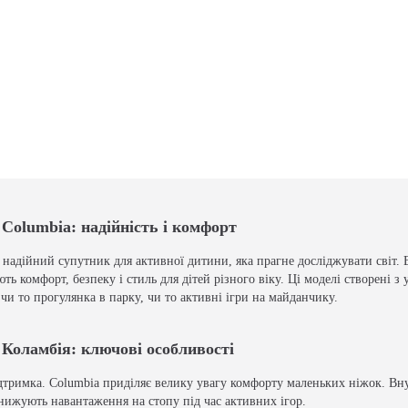
 Columbia: надійність і комфорт
а надійний супутник для активної дитини, яка прагне досліджувати світ. 
ють комфорт, безпеку і стиль для дітей різного віку. Ці моделі створені 
чи то прогулянка в парку, чи то активні ігри на майданчику.
 Коламбія: ключові особливості
дтримка. Columbia приділяє велику увагу комфорту маленьких ніжок. Внутр
нижують навантаження на стопу під час активних ігор.