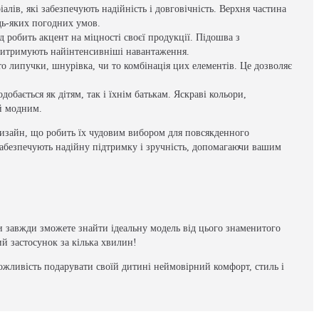
алів, які забезпечують надійність і довговічність. Верхня частина
дь-яких погодних умов.
нд робить акцент на міцності своєї продукції. Підошва з
у витримують найінтенсивніші навантаження.
то липучки, шнурівка, чи то комбінація цих елементів. Це дозволяє
бається як дітям, так і їхнім батькам. Яскраві кольори,
 й модним.
 дизайн, що робить їх чудовим вибором для повсякденного
забезпечують надійну підтримку і зручність, допомагаючи вашим
ви завжди зможете знайти ідеальну модель від цього знаменитого
ий застосунок за кілька хвилин!
ожливість подарувати своїй дитині неймовірний комфорт, стиль і