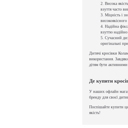
Висока якіст
взуття часто в
Міцність і зн
високоякісного
Надійна фікс
взуттю надійно 
Сучасний диз
оригінальні пр
Дитячі кросівки Колам
використання. Завдяк
дітям бути активними
Де купити кросі
У наших офлайн магази
бренду для своєї дити
Поспішайте купити це
якість!