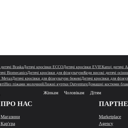
 дитячі Braska
Дитячі кросівки ECCO
Дитячі кросівки EVIE
Капці дитячі 
тячі Biomecanics
Дитячі кросівки для фізкультури
Кеди високі дитячі осінн
х Метал
Дитячі кросівки для фізкультури бежеві
Дитячі кросівки для фізку
вті
Низ піжами молочний
Лижні куртки Outventure
Домашні костюми блак
Жінкам
Чоловікам
Дітям
у
ПРО НАС
ПАРТН
Магазини
Marketplace
Кар'єра
Agency