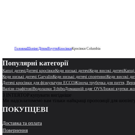
Головна
Шопінг
Дітям
Взуття
Кросівки
Кросівки Columbia
Популярні категорії
Капці дитячі
Дитячі кросівки
Кеди низькі дитячі
Кеди високі дитячі
Капці
Кеди низькі дитячі Garvalin
Кеди низькі дитячі спортивні
Кеди високі ди
Дитячі кросівки для фізкультури ECCO
Жіноча трубочка для пиття, Вер
Валізи графітові
Водолазки Tchibo
Домашній одяг OVS
Лижні куртки жо
З INTERTOP купувати вигідніше
Ми надсилатимемо вам тільки найкращі пропозиції для шопінг
ПОКУПЦЕВІ
Доставка та оплата
Повернення