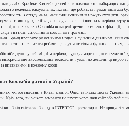
ь матеріалів. Кросівки Коламбія дитячі виготовляються з найкращих матері
иконана з водовідштовхувальних тканин, що робить їх придатними для бу
осостійкість. З огляду на те, наскільки активними можуть бути діти, бре
 гумового компаунда стійка до зносу, а посилені шви та матеріали верх
ація. Дитячі кросівки Columbia оснащені зручною системою фіксації, чи 
сидіти на нозі, запобігаючи ковзанню і травмам.
айн. Бренд пропонує різноманітні моделі з сучасним дизайном, який сподо
инти та стильні елементи роблять це взуття не тільки функціональним, а
бія об'єднують у собі міцні матеріали, чудову амортизацію та сучасний
и використанню високоякісних технологій і уваги до деталей, ці вироби 
 та впевненими в кожному кроці.
вки Коламбія дитячі в Україні?
нах, які розташовані в Києві, Дніпрі, Одесі та інших містах України, 
ни. Крім того, ви можете замовити це взуття через наш сайт або мобільн
й виріб від світового бренду в INTERTOP просто зараз! Не пропустіть м