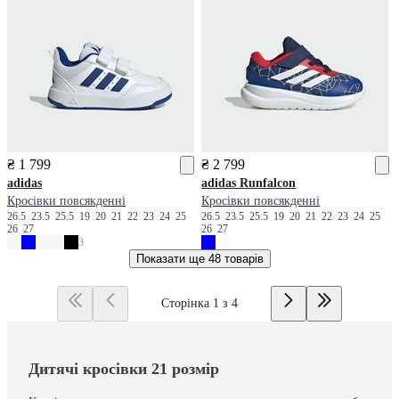
₴ 1 799
₴ 2 799
adidas
adidas
Runfalcon
Кросівки повсякденні
Кросівки повсякденні
26.5
23.5
25.5
19
20
21
22
23
24
25
26.5
23.5
25.5
19
20
21
22
23
24
25
26
27
26
27
3
Показати ще
48 товарів
Сторінка 1 з 4
Дитячі кросівки 21 розмір