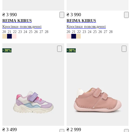
₴ 3 990
₴ 3 990
REIMA
KIIRUS
REIMA
KIIRUS
Кросівки повсякденні
Кросівки повсякденні
20
21
22
23
24
25
26
27
28
20
21
22
23
24
25
26
27
28
−30%
−30%
₴ 3 499
₴ 2 999