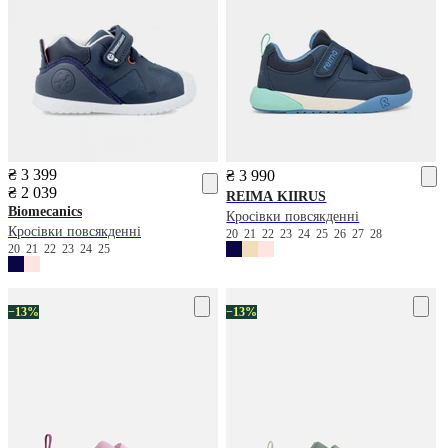
₴ 3 399
₴ 3 990
₴ 2 039
REIMA
KIIRUS
Biomecanics
Кросівки повсякденні
Кросівки повсякденні
20
21
22
23
24
25
26
27
28
20
21
22
23
24
25
−13%
−13%