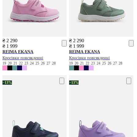
₴ 2 290
₴ 2 290
₴ 1 999
₴ 1 999
REIMA
EKANA
REIMA
EKANA
Кросівки повсякденні
Кросівки повсякденні
19
20
21
22
23
24
25
26
27
28
19
20
21
22
23
24
25
26
27
28
−13%
−13%