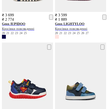
₴ 3 699
₴ 3 599
₴ 2 774
₴ 1 889
Geox
IUPIDOO
Geox
LIGHTYLOO
Кросівки повсякденні
Кросівки повсякденні
20
21
22
23
24
25
20
21
22
23
24
25
26
27