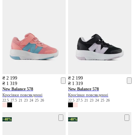
₴ 2 199
₴ 2 199
₴ 1 319
₴ 1 319
New Balance
578
New Balance
578
Кросівки повсякденні
Кросівки повсякденні
22.5
27.5
21
23
24
25
26
22.5
27.5
21
23
24
25
26
−40%
−40%