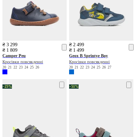
₴ 3 299
₴ 2 499
₴ 1 809
₴ 1 499
Camper
Peu
Geox
B Sprintye Boy
Кросівки повсякденні
Кросівки повсякденні
20
21
22
23
24
25
26
20
21
22
23
24
25
26
27
−25%
−51%