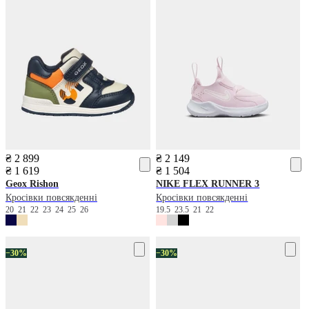
₴ 2 899
₴ 2 149
₴ 1 619
₴ 1 504
Geox
Rishon
NIKE
FLEX RUNNER 3
Кросівки повсякденні
Кросівки повсякденні
20
21
22
23
24
25
26
19.5
23.5
21
22
−30%
−30%