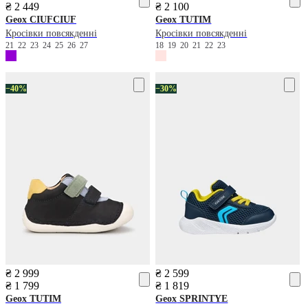
₴ 2 449
₴ 2 100
Geox
CIUFCIUF
Geox
TUTIM
Кросівки повсякденні
Кросівки повсякденні
21
22
23
24
25
26
27
18
19
20
21
22
23
−40%
−30%
₴ 2 999
₴ 2 599
₴ 1 799
₴ 1 819
Geox
TUTIM
Geox
SPRINTYE