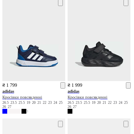
₴ 1 799
₴ 1 999
adidas
adidas
Кросівки повсякденні
Кросівки повсякденні
26.5
23.5
25.5
19
20
21
22
23
24
25
26.5
23.5
25.5
19
20
21
22
23
24
25
26
27
26
27
3