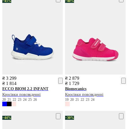
−45%
−40%
₴ 3 299
₴ 2 879
₴ 1 814
₴ 1 729
ECCO
BIOM 2.2 INFANT
Biomecanics
Кросівки повсякденні
Кросівки повсякденні
20
21
22
23
24
25
26
19
20
21
22
23
24
−44%
−30%