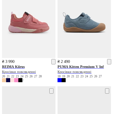
₴ 3 990
₴ 2 490
REIMA
Kiirus
PUMA
Kitten Premium V Inf
Кросівки повсякденні
Кросівки повсякденні
20
21
22
23
24
25
26
27
28
18
19
20
21
22
23
24
25
26
27
2