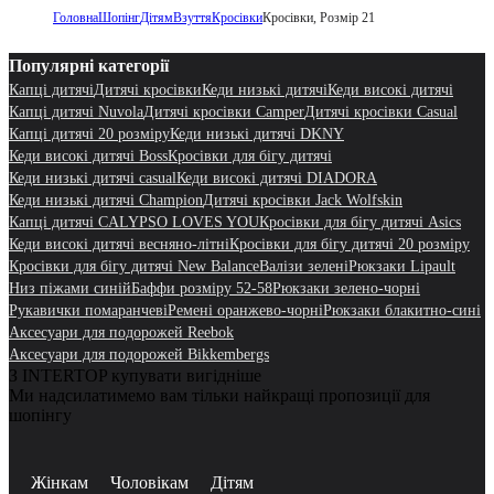
Головна
Шопінг
Дітям
Взуття
Кросівки
Кросівки, Розмір 21
Популярні категорії
Капці дитячі
Дитячі кросівки
Кеди низькі дитячі
Кеди високі дитячі
Капці дитячі Nuvola
Дитячі кросівки Camper
Дитячі кросівки Casual
Капці дитячі 20 розміру
Кеди низькі дитячі DKNY
Кеди високі дитячі Boss
Кросівки для бігу дитячі
Кеди низькі дитячі casual
Кеди високі дитячі DIADORA
Кеди низькі дитячі Champion
Дитячі кросівки Jack Wolfskin
Капці дитячі CALYPSO LOVES YOU
Кросівки для бігу дитячі Asics
Кеди високі дитячі весняно-літні
Кросівки для бігу дитячі 20 розміру
Кросівки для бігу дитячі New Balance
Валізи зелені
Рюкзаки Lipault
Низ піжами синій
Баффи розміру 52-58
Рюкзаки зелено-чорні
Рукавички помаранчеві
Ремені оранжево-чорні
Рюкзаки блакитно-сині
Аксесуари для подорожей Reebok
Аксесуари для подорожей Bikkembergs
З INTERTOP купувати вигідніше
Ми надсилатимемо вам тільки найкращі пропозиції для
шопінгу
Жінкам
Чоловікам
Дітям