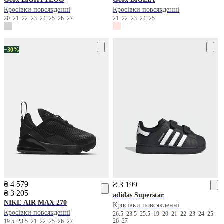
Кросівки повсякденні
Кросівки повсякденні
20
21
22
23
24
25
26
27
21
22
23
24
25
−30%
₴ 4 579
₴ 3 199
₴ 3 205
adidas
Superstar
NIKE
AIR MAX 270
Кросівки повсякденні
Кросівки повсякденні
26.5
23.5
25.5
19
20
21
22
23
24
25
26
27
19.5
23.5
21
22
25
26
27