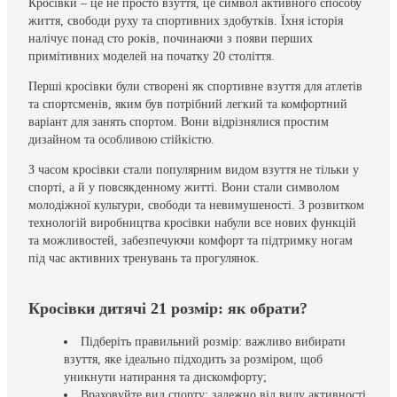
Кросівки – це не просто взуття, це символ активного способу
життя, свободи руху та спортивних здобутків. Їхня історія
налічує понад сто років, починаючи з появи перших
примітивних моделей на початку 20 століття.
Перші кросівки були створені як спортивне взуття для атлетів
та спортсменів, яким був потрібний легкий та комфортний
варіант для занять спортом. Вони відрізнялися простим
дизайном та особливою стійкістю.
З часом кросівки стали популярним видом взуття не тільки у
спорті, а й у повсякденному житті. Вони стали символом
молодіжної культури, свободи та невимушеності. З розвитком
технологій виробництва кросівки набули все нових функцій
та можливостей, забезпечуючи комфорт та підтримку ногам
під час активних тренувань та прогулянок.
Кросівки дитячі 21 розмір: як обрати?
Підберіть правильний розмір: важливо вибирати
взуття, яке ідеально підходить за розміром, щоб
уникнути натирання та дискомфорту;
Враховуйте вид спорту: залежно від виду активності