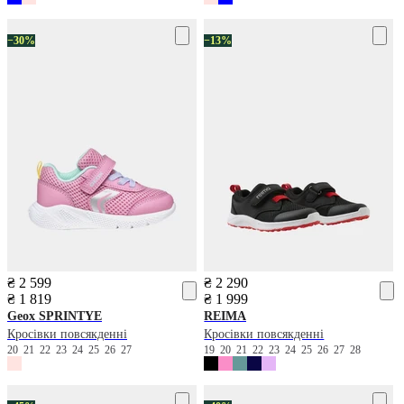
−30%
−13%
₴ 2 599
₴ 2 290
₴ 1 819
₴ 1 999
Geox
SPRINTYE
REIMA
Кросівки повсякденні
Кросівки повсякденні
20
21
22
23
24
25
26
27
19
20
21
22
23
24
25
26
27
28