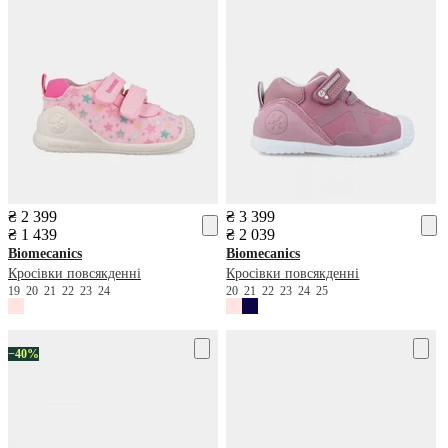
₴ 2 399
₴ 3 399
₴ 1 439
₴ 2 039
Biomecanics
Biomecanics
Кросівки повсякденні
Кросівки повсякденні
19
20
21
22
23
24
20
21
22
23
24
25
−40%