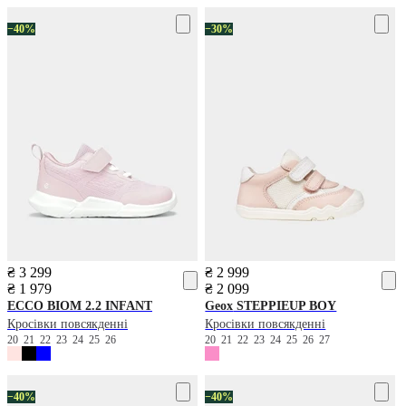
−40%
−30%
₴ 3 299
₴ 2 999
₴ 1 979
₴ 2 099
ECCO
BIOM 2.2 INFANT
Geox
STEPPIEUP BOY
Кросівки повсякденні
Кросівки повсякденні
20
21
22
23
24
25
26
20
21
22
23
24
25
26
27
−40%
−40%