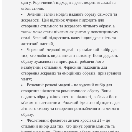
одягу. Коричневий підходить для створення casual та
urban стилів;
Зелений: зелені моделі надають образу свіжості та
яскравості. Цей відтінок чудово підходить для
створення стильного та яскравого літнього образу, а
також може стати цікавим акцентом у повсякденному
стилі. Зелений підкреслить вашу індивідуальність та
життєвий настрій;
Червоний: червоні моделі - це сміливий вибір для
тих, хто любить вирізнятися з натовпу. Вони додають
образу зухвалості та пристрасті, роблячи його
незабутнім і стильним. Червоний підходить для
створення яскравих та емоційних образів, привертаючи
увагу;
Рожевий: рожеві моделі - це чудовий вибір для
створення ніжного та романтичного образу. Вони
надають образу жіночності та ніжності, роблячи його
м'яким та елегантним. Рожевий ідеально підходить для
літнього сезону та створення розслабленого та легкого
образу;
Фіолетовий: фіолетові дитячі кросівки 21 – це
стильний вибір для тих, хто цінує оригінальність та