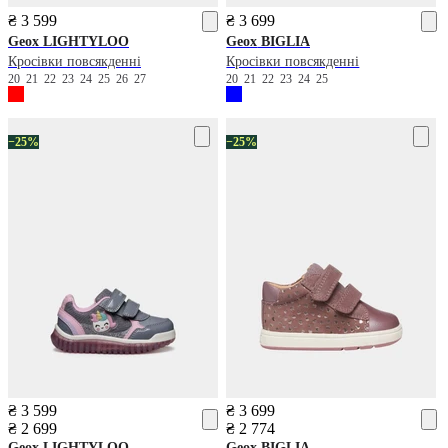
₴ 3 599
₴ 3 699
Geox
LIGHTYLOO
Geox
BIGLIA
Кросівки повсякденні
Кросівки повсякденні
20
21
22
23
24
25
26
27
20
21
22
23
24
25
−25%
−25%
₴ 3 599
₴ 3 699
₴ 2 699
₴ 2 774
Geox
LIGHTYLOO
Geox
BIGLIA