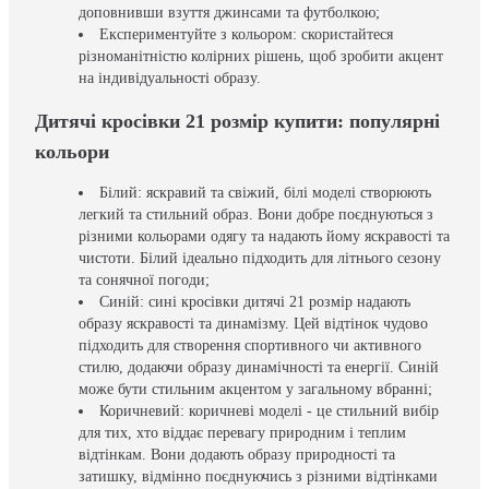
доповнивши взуття джинсами та футболкою;
Експериментуйте з кольором: скористайтеся
різноманітністю колірних рішень, щоб зробити акцент
на індивідуальності образу.
Дитячі кросівки 21 розмір купити: популярні
кольори
Білий: яскравий та свіжий, білі моделі створюють
легкий та стильний образ. Вони добре поєднуються з
різними кольорами одягу та надають йому яскравості та
чистоти. Білий ідеально підходить для літнього сезону
та сонячної погоди;
Синій: сині кросівки дитячі 21 розмір надають
образу яскравості та динамізму. Цей відтінок чудово
підходить для створення спортивного чи активного
стилю, додаючи образу динамічності та енергії. Синій
може бути стильним акцентом у загальному вбранні;
Коричневий: коричневі моделі - це стильний вибір
для тих, хто віддає перевагу природним і теплим
відтінкам. Вони додають образу природності та
затишку, відмінно поєднуючись з різними відтінками