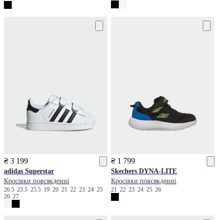
₴ 3 199
₴ 1 799
adidas
Superstar
Skechers
DYNA-LITE
Кросівки повсякденні
Кросівки повсякденні
26.5
23.5
25.5
19
20
21
22
23
24
25
21
22
23
24
25
26
26
27