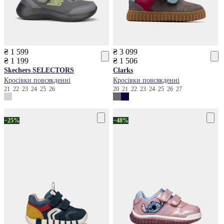
₴ 1 599
₴ 3 099
₴ 1 199
₴ 1 506
Skechers
SELECTORS
Clarks
Кросівки повсякденні
Кросівки повсякденні
21
22
23
24
25
26
20
21
22
23
24
25
26
27
−25%
−48%