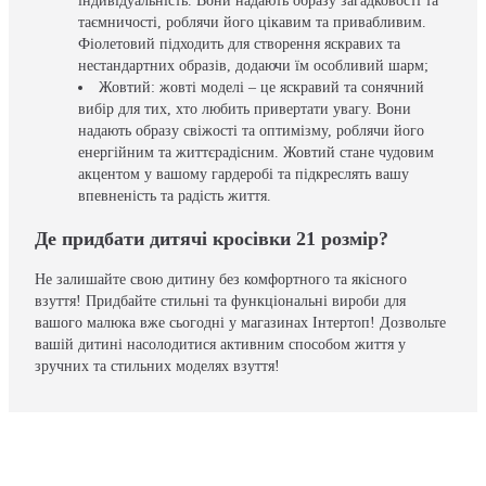
індивідуальність. Вони надають образу загадковості та
таємничості, роблячи його цікавим та привабливим.
Фіолетовий підходить для створення яскравих та
нестандартних образів, додаючи їм особливий шарм;
Жовтий: жовті моделі – це яскравий та сонячний
вибір для тих, хто любить привертати увагу. Вони
надають образу свіжості та оптимізму, роблячи його
енергійним та життєрадісним. Жовтий стане чудовим
акцентом у вашому гардеробі та підкреслять вашу
впевненість та радість життя.
Де придбати дитячі кросівки 21 розмір?
Не залишайте свою дитину без комфортного та якісного
взуття! Придбайте стильні та функціональні вироби для
вашого малюка вже сьогодні у магазинах Інтертоп! Дозвольте
вашій дитині насолодитися активним способом життя у
зручних та стильних моделях взуття!