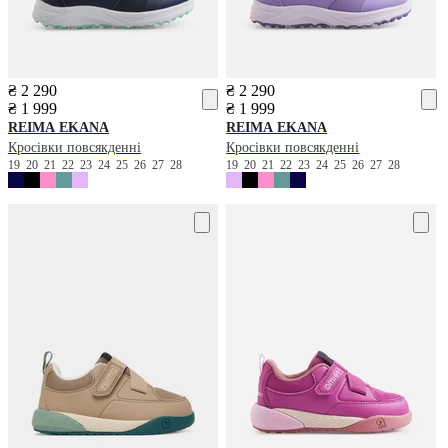
₴ 2 290
₴ 2 290
₴ 1 999
₴ 1 999
REIMA
EKANA
REIMA
EKANA
Кросівки повсякденні
Кросівки повсякденні
19
20
21
22
23
24
25
26
27
28
19
20
21
22
23
24
25
26
27
28