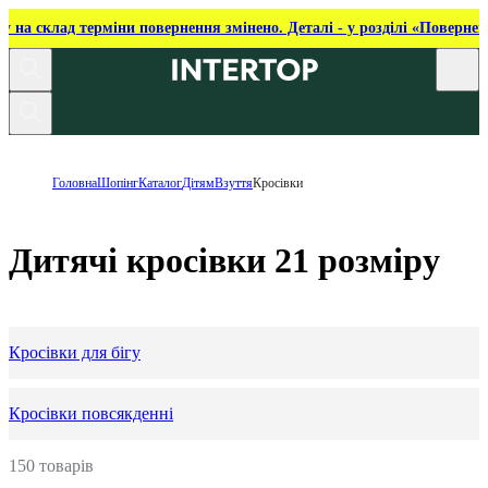
ку на склад терміни повернення змінено. Деталі - у розділі «Повернен
Головна
Шопінг
Каталог
Дітям
Взуття
Кросівки
Дитячі кросівки 21 розміру
Кросівки для бігу
Кросівки повсякденні
150 товарів