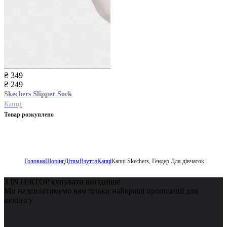
₴ 349
₴ 249
Skechers
Slipper Sock
Капці
Товар розкуплено
Головна
Шопінг
Дітям
Взуття
Капці
Капці Skechers, Гендер Для дівчаток
З INTERTOP купувати вигідніше
Ми надсилатимемо вам тільки найкращі пропозиції для
шопінгу