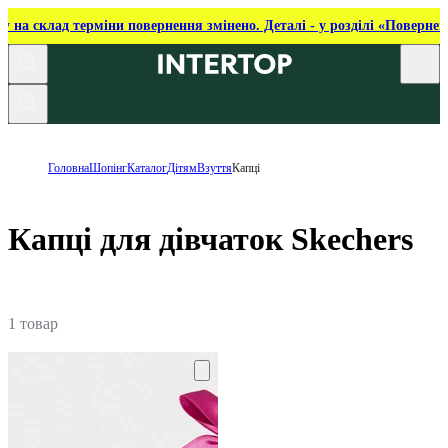
ку на склад терміни повернення змінено. Деталі - у розділі «Повернен
Головна
Шопінг
Каталог
Дітям
Взуття
Капці
Капці для дівчаток Skechers
1 товар