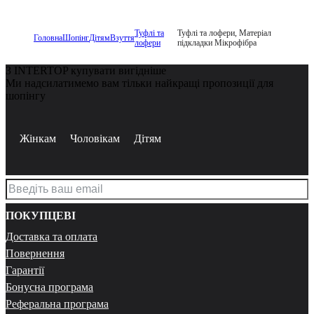
Туфлі та
Туфлі та лофери, Матеріал
Головна
Шопінг
Дітям
Взуття
лофери
підкладки Мікрофібра
З INTERTOP купувати вигідніше
Ми надсилатимемо вам тільки найкращі пропозиції для
шопінгу
Жінкам
Чоловікам
Дітям
ПОКУПЦЕВІ
Доставка та оплата
Повернення
Гарантії
Бонусна програма
Реферальна програма