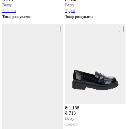
Betsy
Betsy
Балетки
Туфлі
Товар розкуплено
Товар розкуплено
₴ 1 188
₴ 713
Betsy
Лофери