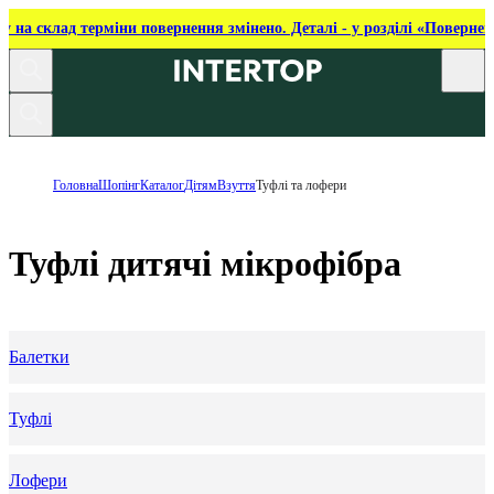
ку на склад терміни повернення змінено. Деталі - у розділі «Повернен
Головна
Шопінг
Каталог
Дітям
Взуття
Туфлі та лофери
Туфлі дитячі мікрофібра
Балетки
Туфлі
Лофери