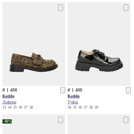
₴ 1 488
₴ 1 488
Keddo
Keddo
Лофери
Туфлі
33
34
35
36
37
38
34
35
36
37
38
39
−40%