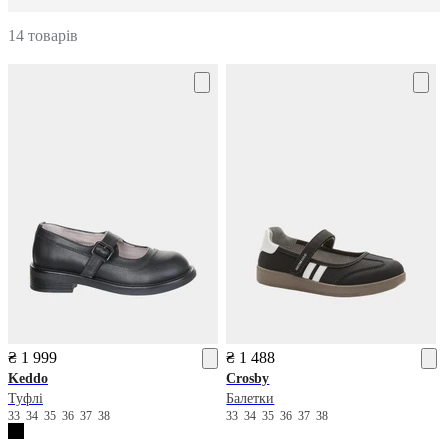
14 товарів
₴ 1 999
₴ 1 488
Keddo
Crosby
Туфлі
Балетки
33
34
35
36
37
38
33
34
35
36
37
38