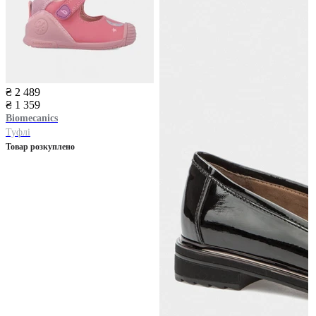
₴ 2 489
₴ 1 359
Biomecanics
Туфлі
Товар розкуплено