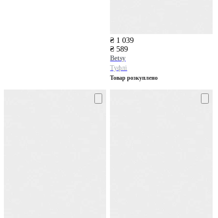
₴ 1 039
₴ 589
Betsy
Туфлі
Товар розкуплено