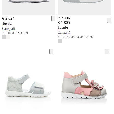
₴ 2 406
₴ 2 624
₴ 1 805
Tutubi
Tutubi
Сандалії
Сандалії
29
30
31
32
33
39
31
32
33
34
35
36
37
38