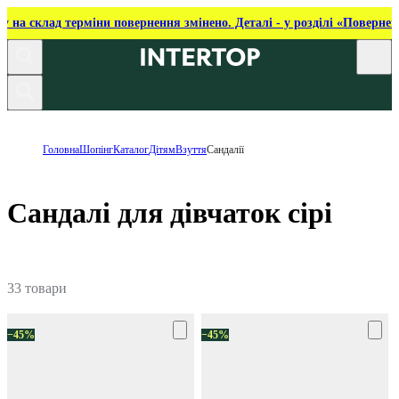
ку на склад терміни повернення змінено. Деталі - у розділі «Повернен
Головна
Шопінг
Каталог
Дітям
Взуття
Сандалії
Сандалі для дівчаток сірі
33 товари
−45%
−45%