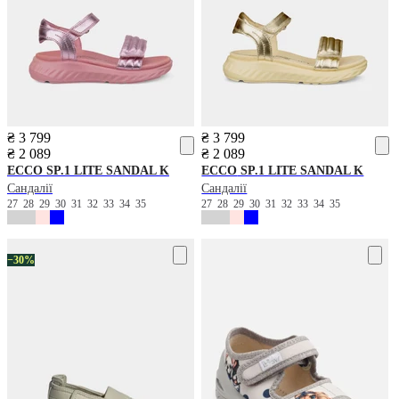
₴ 3 799
₴ 3 799
₴ 2 089
₴ 2 089
ECCO
SP.1 LITE SANDAL K
ECCO
SP.1 LITE SANDAL K
Сандалії
Сандалії
27
28
29
30
31
32
33
34
35
27
28
29
30
31
32
33
34
35
−30%