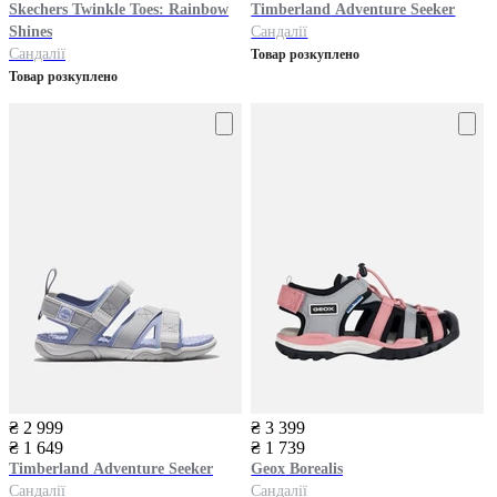
Skechers
Twinkle Toes: Rainbow
Timberland
Adventure Seeker
Shines
Сандалії
Сандалії
Товар розкуплено
Товар розкуплено
₴ 2 999
₴ 3 399
₴ 1 649
₴ 1 739
Timberland
Adventure Seeker
Geox
Borealis
Сандалії
Сандалії