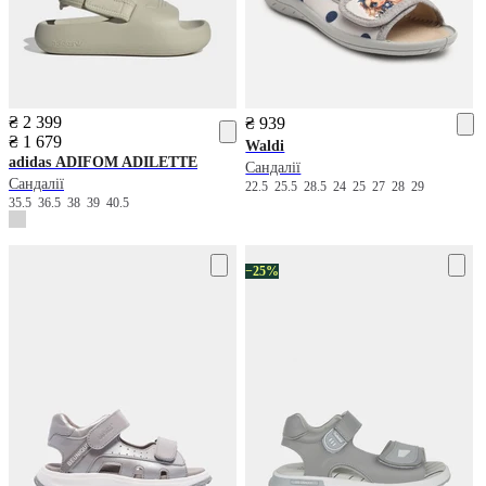
₴ 2 399
₴ 939
₴ 1 679
Waldi
adidas
ADIFOM ADILETTE
Сандалії
Сандалії
22.5
25.5
28.5
24
25
27
28
29
35.5
36.5
38
39
40.5
−25%