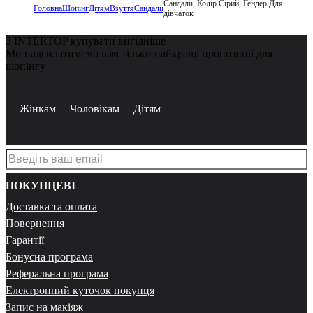
Сандалії, Колір Сірий, Гендер Для
Головна
Шопінг
Дітям
Взуття
Сандалії
дівчаток
З INTERTOP купувати вигідніше
Ми надсилатимемо вам тільки найкращі пропозиції для
шопінгу
Жінкам
Чоловікам
Дітям
ПОКУПЦЕВІ
Доставка та оплата
Повернення
Гарантії
Бонусна програма
Реферальна програма
Електронний куточок покупця
Запис на макіяж