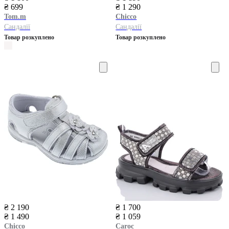
₴ 699
₴ 1 290
Tom.m
Chicco
Сандалії
Сандалії
Товар розкуплено
Товар розкуплено
₴ 2 190
₴ 1 700
₴ 1 490
₴ 1 059
Chicco
Caroc