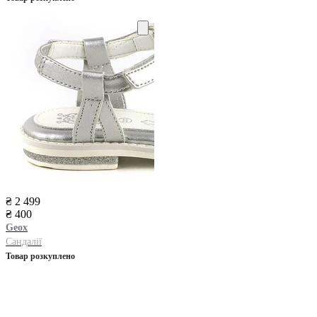
₴ 2 499
₴ 400
Geox
Сандалії
Товар розкуплено