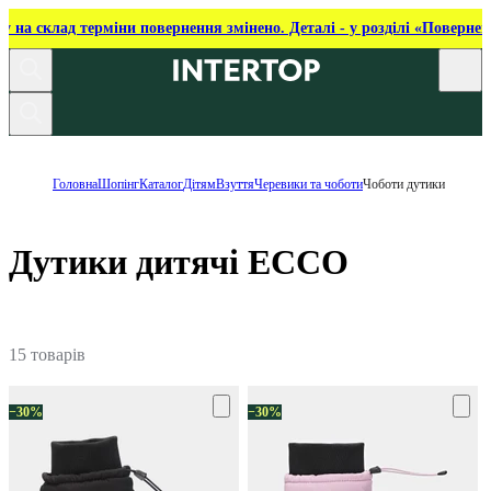
ку на склад терміни повернення змінено. Деталі - у розділі «Повернен
Головна
Шопінг
Каталог
Дітям
Взуття
Черевики та чоботи
Чоботи дутики
Дутики дитячі ECCO
15 товарів
−30%
−30%