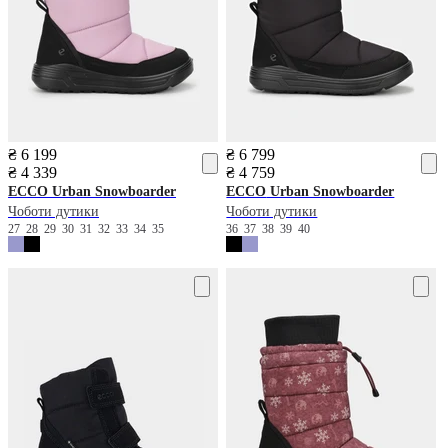
₴ 6 199
₴ 6 799
₴ 4 339
₴ 4 759
ECCO
Urban Snowboarder
ECCO
Urban Snowboarder
Чоботи дутики
Чоботи дутики
27
28
29
30
31
32
33
34
35
36
37
38
39
40