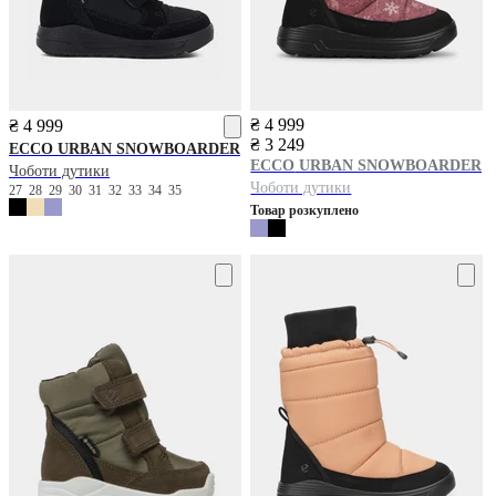
₴ 4 999
₴ 4 999
₴ 3 249
ECCO
URBAN SNOWBOARDER
ECCO
URBAN SNOWBOARDER
Чоботи дутики
Чоботи дутики
27
28
29
30
31
32
33
34
35
Товар розкуплено