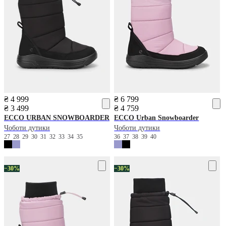
₴ 4 999
₴ 6 799
₴ 3 499
₴ 4 759
ECCO
URBAN SNOWBOARDER
ECCO
Urban Snowboarder
Чоботи дутики
Чоботи дутики
27
28
29
30
31
32
33
34
35
36
37
38
39
40
−30%
−30%