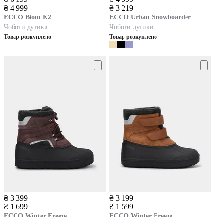
₴ 4 999
₴ 3 219
ECCO
Biom K2
ECCO
Urban Snowboarder
Чоботи дутики
Чоботи дутики
Товар розкуплено
Товар розкуплено
₴ 3 399
₴ 3 199
₴ 1 699
₴ 1 599
ECCO
Winter Freeze
ECCO
Winter Freeze