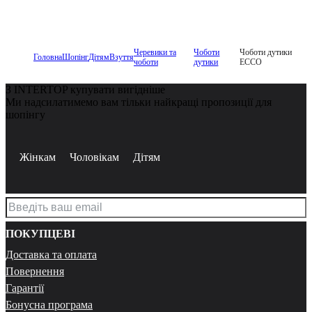
Черевики та
Чоботи
Чоботи дутики
Головна
Шопінг
Дітям
Взуття
чоботи
дутики
ECCO
З INTERTOP купувати вигідніше
Ми надсилатимемо вам тільки найкращі пропозиції для
шопінгу
Жінкам
Чоловікам
Дітям
ПОКУПЦЕВІ
Доставка та оплата
Повернення
Гарантії
Бонусна програма