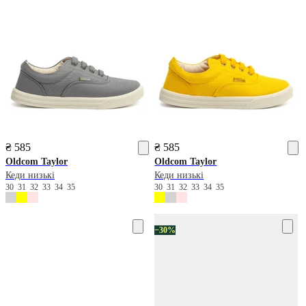
₴ 585
₴ 585
Oldcom
Taylor
Oldcom
Taylor
Кеди низькі
Кеди низькі
30
31
32
33
34
35
30
31
32
33
34
35
−30%