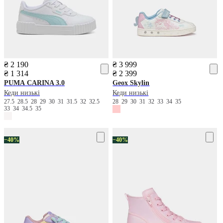
₴ 2 190
₴ 3 999
₴ 1 314
₴ 2 399
PUMA
CARINA 3.0
Geox
Skylin
Кеди низькі
Кеди низькі
27.5
28.5
28
29
30
31
31.5
32
32.5
28
29
30
31
32
33
34
35
33
34
34.5
35
−40%
−40%