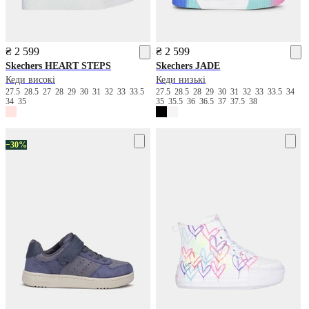
₴ 2 599
₴ 2 599
Skechers
HEART STEPS
Skechers
JADE
Кеди високі
Кеди низькі
27.5
28.5
27
28
29
30
31
32
33
33.5
27.5
28.5
28
29
30
31
32
33
33.5
34
34
35
35
35.5
36
36.5
37
37.5
38
−30%