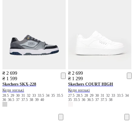
₴ 2 699
₴ 2 699
₴ 1 599
₴ 1 299
Skechers
SKX-228
Skechers
COURT HIGH
Кеди низькі
Кеди низькі
28.5
29
30
31
32
33
33.5
34
35
35.5
27.5
28.5
28
29
30
31
32
33
33.5
34
36
36.5
37
37.5
38
39
40
35
35.5
36
36.5
37
37.5
38