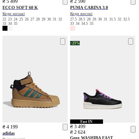
₴ 5 499
₴ 2 590
ECCO
SOFT 60 K
PUMA
CARINA 3.0
Кеди низькі
Кеди високі
22
23
24
25
26
27
28
29
30
31
32
27.5
28.5
28
29
30
31
31.5
32
32.5
33
34
35
33
34
34.5
35
−25%
Fast IN
₴ 3 499
₴ 4 199
₴ 2 624
adidas
Geox
WASHIBA FAST