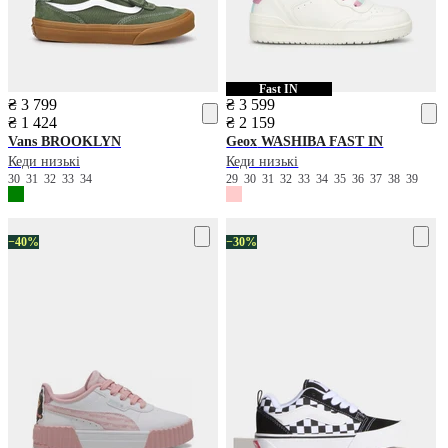
Fast IN
₴ 3 799
₴ 3 599
₴ 1 424
₴ 2 159
Vans
BROOKLYN
Geox
WASHIBA FAST IN
Кеди низькі
Кеди низькі
30
31
32
33
34
29
30
31
32
33
34
35
36
37
38
39
−40%
−30%