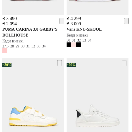
₴ 3 490
₴ 4 299
₴ 2 094
₴ 3 009
PUMA
CARINA 3.0 GABBY'S
Vans
KNU-SKOOL
DOLLHOUSE
Кеди низькі
30
31
32
33
34
Кеди низькі
27.5
28
29
30
31
32
33
34
−30%
−20%