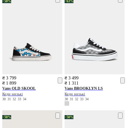
−50%
−63%
₴ 3 799
₴ 3 499
₴ 1 899
₴ 1 311
Vans
OLD SKOOL
Vans
BROOKLYN LS
Кеди низькі
Кеди низькі
30
31
32
33
34
30
31
32
33
34
−50%
−50%