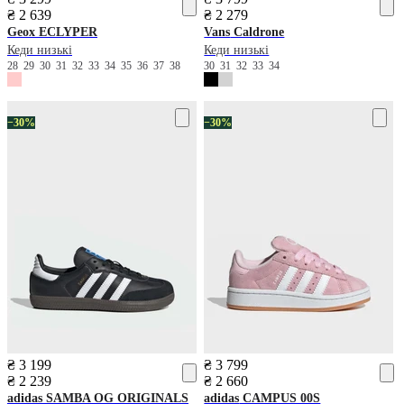
₴ 2 639
₴ 2 279
Geox
ECLYPER
Vans
Caldrone
Кеди низькі
Кеди низькі
28
29
30
31
32
33
34
35
36
37
38
30
31
32
33
34
−30%
−30%
₴ 3 199
₴ 3 799
₴ 2 239
₴ 2 660
adidas
SAMBA OG ORIGINALS
adidas
CAMPUS 00S