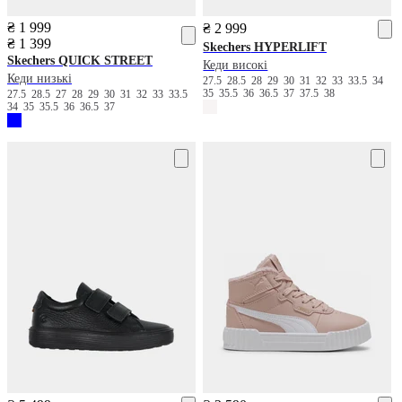
₴ 1 999
₴ 2 999
₴ 1 399
Skechers
HYPERLIFT
Skechers
QUICK STREET
Кеди високі
Кеди низькі
27.5
28.5
28
29
30
31
32
33
33.5
34
35
35.5
36
36.5
37
37.5
38
27.5
28.5
27
28
29
30
31
32
33
33.5
34
35
35.5
36
36.5
37