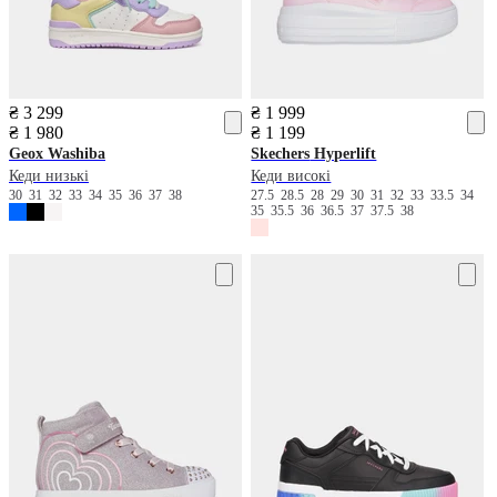
₴ 3 299
₴ 1 999
₴ 1 980
₴ 1 199
Geox
Washiba
Skechers
Hyperlift
Кеди низькі
Кеди високі
30
31
32
33
34
35
36
37
38
27.5
28.5
28
29
30
31
32
33
33.5
34
35
35.5
36
36.5
37
37.5
38