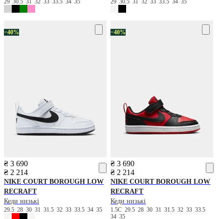
29
30.5
31
32
33
33.5
34
35
29
30.5
31
32
33
33.5
34
35
−40%
−40%
₴ 3 690
₴ 3 690
₴ 2 214
₴ 2 214
NIKE
COURT BOROUGH LOW
NIKE
COURT BOROUGH LOW
RECRAFT
RECRAFT
Кеди низькі
Кеди низькі
29.5
28
30
31
31.5
32
33
33.5
34
35
1.5C
29.5
28
30
31
31.5
32
33
33.5
34
35