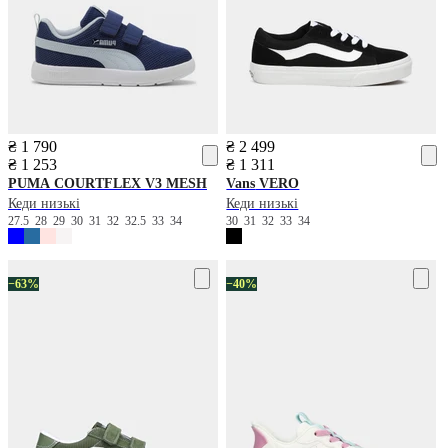
₴ 1 790
₴ 2 499
₴ 1 253
₴ 1 311
PUMA
COURTFLEX V3 MESH
Vans
VERO
Кеди низькі
Кеди низькі
27.5
28
29
30
31
32
32.5
33
34
30
31
32
33
34
−63%
−40%