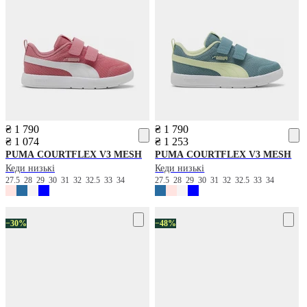
₴ 1 790
₴ 1 790
₴ 1 074
₴ 1 253
PUMA
COURTFLEX V3 MESH
PUMA
COURTFLEX V3 MESH
Кеди низькі
Кеди низькі
27.5
28
29
30
31
32
32.5
33
34
27.5
28
29
30
31
32
32.5
33
34
−30%
−48%