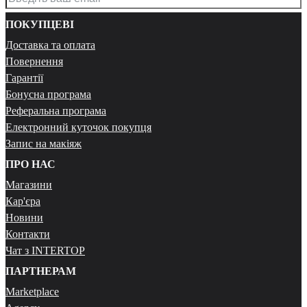
ПОКУПЦЕВІ
Доставка та оплата
Повернення
Гарантії
Бонусна програма
Реферальна програма
Електронний куточок покупця
Запис на макіяж
ПРО НАС
Магазини
Кар'єра
Новини
Контакти
Чат з INTERTOP
ПАРТНЕРАМ
Marketplace