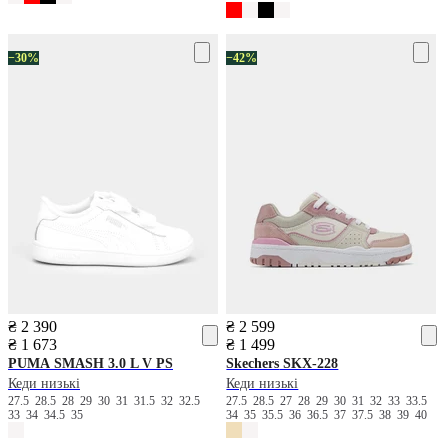
−30%
−42%
₴ 2 390
₴ 2 599
₴ 1 673
₴ 1 499
PUMA
SMASH 3.0 L V PS
Skechers
SKX-228
Кеди низькі
Кеди низькі
27.5
28.5
28
29
30
31
31.5
32
32.5
27.5
28.5
27
28
29
30
31
32
33
33.5
33
34
34.5
35
34
35
35.5
36
36.5
37
37.5
38
39
40