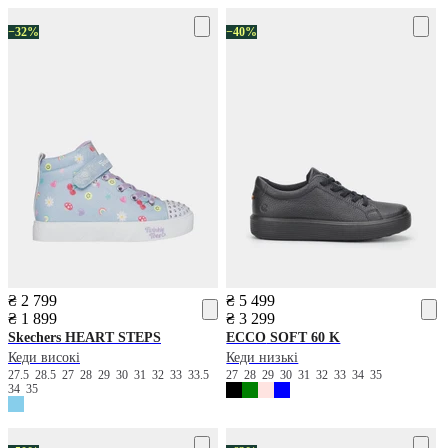
−32%
−40%
₴ 2 799
₴ 5 499
₴ 1 899
₴ 3 299
Skechers
HEART STEPS
ECCO
SOFT 60 K
Кеди високі
Кеди низькі
27.5
28.5
27
28
29
30
31
32
33
33.5
27
28
29
30
31
32
33
34
35
34
35