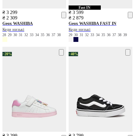
Fast IN
₴ 3 299
₴ 3 599
₴ 2 309
₴ 2 879
Geox
WASHIBA
Geox
WASHIBA FAST IN
Кеди низькі
Кеди низькі
28
29
30
31
32
33
34
35
36
37
38
29
30
31
32
33
34
35
36
37
38
39
−20%
−40%
₴ 3 299
₴ 3 799