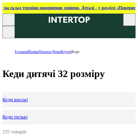
ку на склад терміни повернення змінено. Деталі - у розділі «Повернен
Головна
Шопінг
Каталог
Дітям
Взуття
Кеди
Кеди дитячі 32 розміру
Кеди високі
Кеди низькі
235 товарів