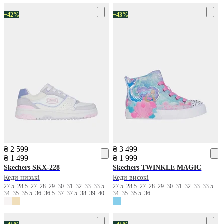
−42%
−43%
₴ 2 599
₴ 3 499
₴ 1 499
₴ 1 999
Skechers
SKX-228
Skechers
TWINKLE MAGIC
Кеди низькі
Кеди високі
27.5
28.5
27
28
29
30
31
32
33
33.5
27.5
28.5
27
28
29
30
31
32
33
33.5
34
35
35.5
36
36.5
37
37.5
38
39
40
34
35
35.5
36