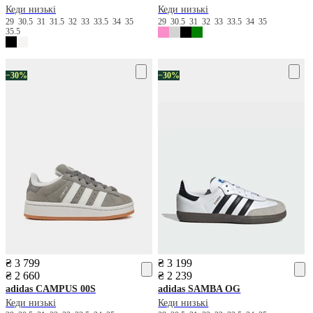
Кеди низькі
Кеди низькі
29
30.5
31
31.5
32
33
33.5
34
35
29
30.5
31
32
33
33.5
34
35
35.5
−30%
−30%
₴ 3 799
₴ 3 199
₴ 2 660
₴ 2 239
adidas
CAMPUS 00S
adidas
SAMBA OG
Кеди низькі
Кеди низькі