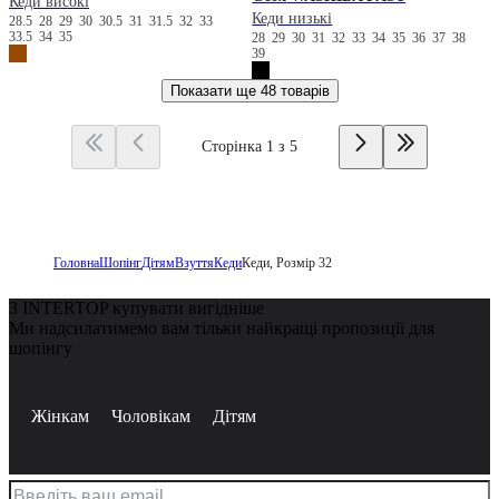
Кеди високі
Кеди низькі
28.5
28
29
30
30.5
31
31.5
32
33
33.5
34
35
28
29
30
31
32
33
34
35
36
37
38
39
Показати ще
48 товарів
Сторінка 1 з 5
Головна
Шопінг
Дітям
Взуття
Кеди
Кеди, Розмір 32
З INTERTOP купувати вигідніше
Ми надсилатимемо вам тільки найкращі пропозиції для
шопінгу
Жінкам
Чоловікам
Дітям