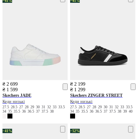
−41%
−41%
₴ 2 699
₴ 2 199
₴ 1 599
₴ 1 299
Skechers
JADE
Skechers
ZINGER STREET
Кеди низькі
Кеди низькі
27.5
28.5
27
28
29
30
31
32
33
33.5
27.5
28.5
27
28
29
30
31
32
33
33.5
34
35
35.5
36
36.5
37
37.5
38
34
35
35.5
36
36.5
37
37.5
38
39
40
−41%
−52%