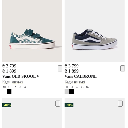
₴ 3 799
₴ 3 799
₴ 1 899
₴ 1 899
Vans
OLD SKOOL V
Vans
CALDRONE
Кеди низькі
Кеди низькі
30
31
32
33
34
30
31
32
33
34
−40%
−30%