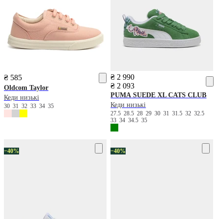
₴ 2 990
₴ 585
₴ 2 093
Oldcom
Taylor
PUMA
SUEDE XL CATS CLUB
Кеди низькі
Кеди низькі
30
31
32
33
34
35
27.5
28.5
28
29
30
31
31.5
32
32.5
33
34
34.5
35
−40%
−40%