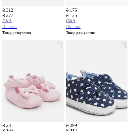
₴ 312
₴ 175
₴ 277
₴ 125
C&A
C&A
Пінетки
Пінетки
Товар розкуплено
Товар розкуплено
₴ 231
₴ 299
₴ 165
₴ 214