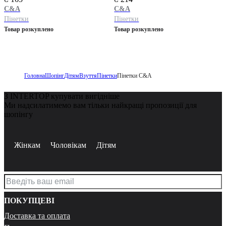
C&A
C&A
Пінетки
Пінетки
Товар розкуплено
Товар розкуплено
Головна
Шопінг
Дітям
Взуття
Пінетки
Пінетки C&A
З INTERTOP купувати вигідніше
Ми надсилатимемо вам тільки найкращі пропозиції для
шопінгу
Жінкам
Чоловікам
Дітям
ПОКУПЦЕВІ
Доставка та оплата