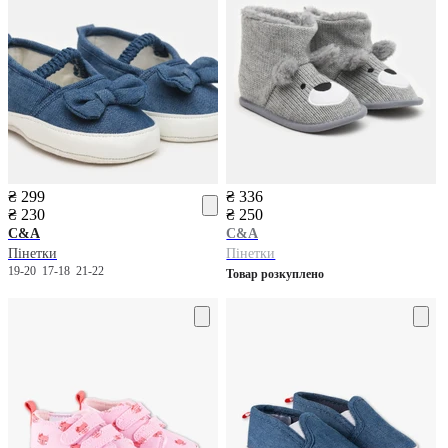
₴ 299
₴ 336
₴ 230
₴ 250
C&A
C&A
Пінетки
Пінетки
19-20
17-18
21-22
Товар розкуплено