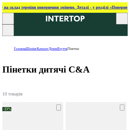
ку на склад терміни повернення змінено. Деталі - у розділі «Повернен
Головна
Шопінг
Каталог
Дітям
Взуття
Пінетки
Пінетки дитячі C&A
10 товарів
−23%