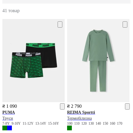
41 товар
₴ 1 090
₴ 2 790
PUMA
REIMA
Sportti
Труси
Термобілизна
7-8Y
9-10Y
11-12Y
13-14Y
15-16Y
100
110
120
130
140
150
160
170