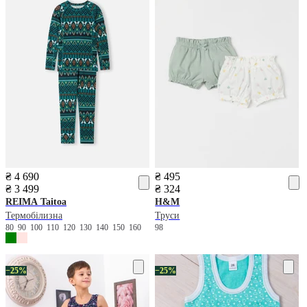
₴ 4 690
₴ 495
₴ 3 499
₴ 324
REIMA
Taitoa
H&M
Термобілизна
Труси
80
90
100
110
120
130
140
150
160
98
−25%
−25%