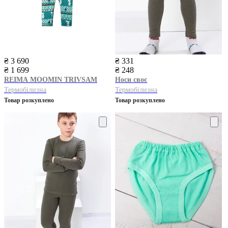
₴ 3 690
₴ 331
₴ 1 699
₴ 248
REIMA
MOOMIN TRIVSAM
Носи своє
Термобілизна
Термобілизна
Товар розкуплено
Товар розкуплено