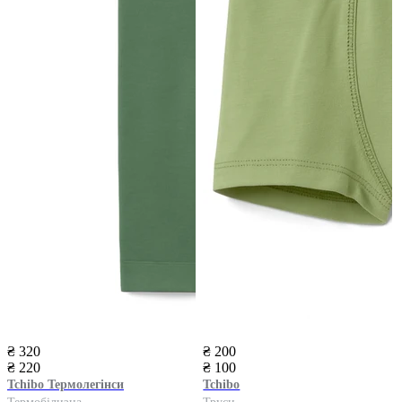
₴ 320
₴ 200
₴ 220
₴ 100
Tchibo
Термолегінси
Tchibo