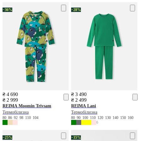
−36%
−28%
₴ 4 690
₴ 3 490
₴ 2 999
₴ 2 499
REIMA
Moomin Trivsam
REIMA
Lani
Термобілизна
Термобілизна
80
86
92
98
110
104
80
90
100
110
120
130
140
150
160
6
−25%
−35%