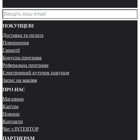
ПОКУПЦЕВІ
Доставка та оплата
Повернення
Гарантії
Бонусна програма
Реферальна програма
Електронний куточок покупця
Запис на макіяж
ПРО НАС
Магазини
Кар'єра
Новини
Контакти
Чат з INTERTOP
ПАРТНЕРАМ