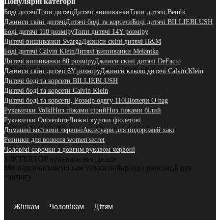
Популярні категорії
Боді дитячі
Топи дитячі
Дитячі вишиванки
Топи дитячі Bembi
Джинси скіні дитячі
Дитячі боді та корсети
Боді дитячі BILLIEBLUSH
Боді дитячі 110 розміру
Топи дитячі 14Y розміру
Дитячі вишиванки Svarga
Джинси скіні дитячі H&M
Боді дитячі Calvin Klein
Дитячі вишиванки Melanika
Дитячі вишиванки 80 розміру
Джинси скіні дитячі DeFacto
Джинси скіні дитячі 6Y розміру
Джинси кльош дитячі Calvin Klein
Дитячі боді та корсети BILLIEBLUSH
Дитячі боді та корсети Calvin Klein
Дитячі боді та корсети, Розмір одягу 110
Шопери O bag
Рукавички Volkl
Низ піжами сірий
Низ піжами білий
Рукавички Outventure
Лижні куртки фіолетові
Домашні костюми червоні
Аксесуари для подорожей хакі
Резинки для волосся women'secret
Чоловічі сорочки з довгим рукавом червоні
З INTERTOP купувати вигідніше
Ми надсилатимемо вам тільки найкращі пропозиції для
шопінгу
Жінкам
Чоловікам
Дітям