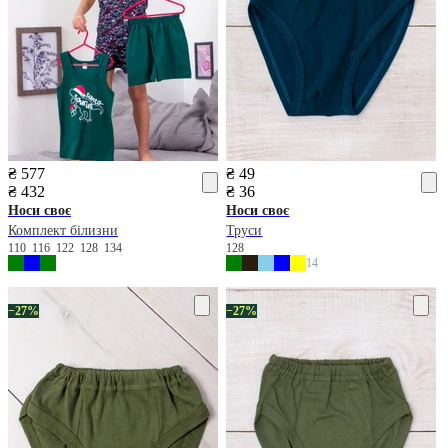
₴ 577
₴ 49
₴ 432
₴ 36
Носи своє
Носи своє
Комплект білизни
Труси
110
116
122
128
134
128
14
−27%
−27%