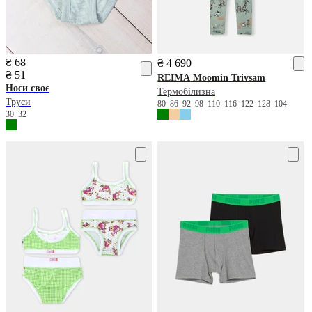
₴ 68
₴ 4 690
₴ 51
REIMA
Moomin Trivsam
Носи своє
Термобілизна
Труси
80
86
92
98
110
116
122
128
104
30
32