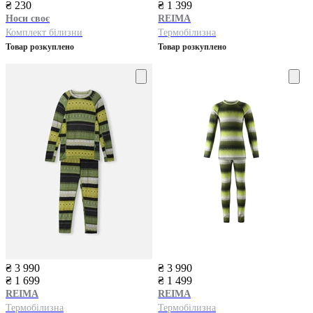
₴ 230
₴ 1 399
Носи своє
REIMA
Комплект білизни
Термобілизна
Товар розкуплено
Товар розкуплено
₴ 3 990
₴ 3 990
₴ 1 699
₴ 1 499
REIMA
REIMA
Термобілизна
Термобілизна