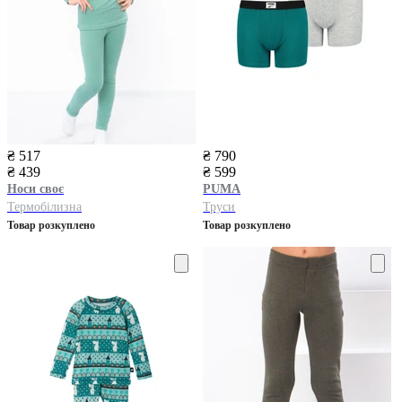
₴ 517
₴ 790
₴ 439
₴ 599
Носи своє
PUMA
Термобілизна
Труси
Товар розкуплено
Товар розкуплено