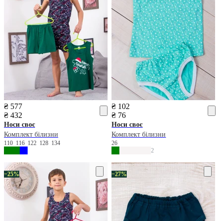
₴ 577
₴ 102
₴ 432
₴ 76
Носи своє
Носи своє
Комплект білизни
Комплект білизни
110
116
122
128
134
26
2
−25%
−27%