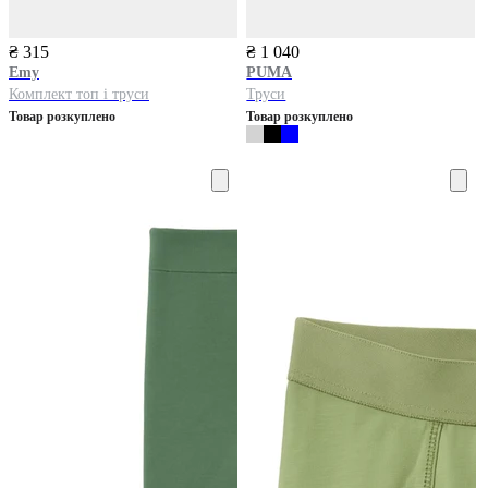
₴ 315
₴ 1 040
Emy
PUMA
Комплект топ і труси
Труси
Товар розкуплено
Товар розкуплено