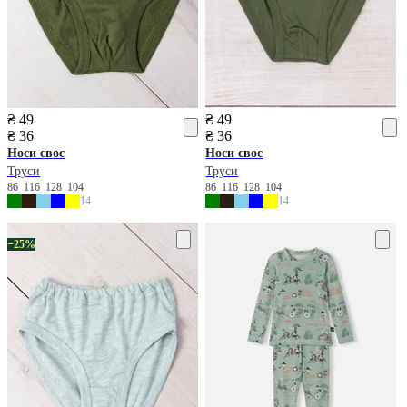
₴ 49
₴ 49
₴ 36
₴ 36
Носи своє
Носи своє
Труси
Труси
86
116
128
104
86
116
128
104
14
14
−25%