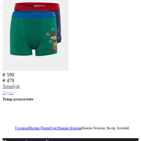
₴ 599
₴ 479
Trendyol
Труси
Товар розкуплено
Головна
Шопінг
Дітям
Одяг
Нижня білизна
Нижня білизна, Колір Зелений