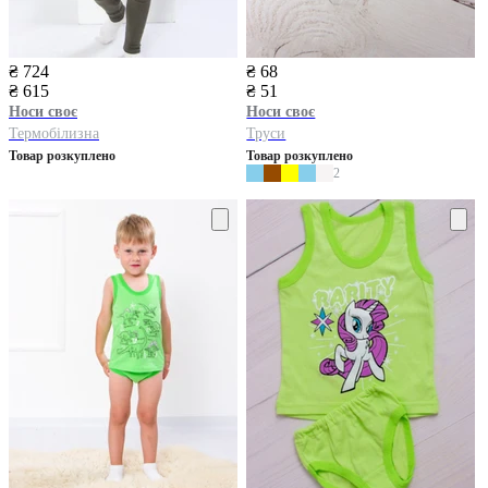
₴ 724
₴ 68
₴ 615
₴ 51
Носи своє
Носи своє
Термобілизна
Труси
Товар розкуплено
Товар розкуплено
2