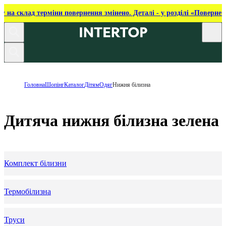
ку на склад терміни повернення змінено. Деталі - у розділі «Повернен
Головна
Шопінг
Каталог
Дітям
Одяг
Нижня білизна
Дитяча нижня білизна зелена
Комплект білизни
Термобілизна
Труси