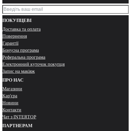
ПОКУПЦЕВІ
Доставка та оплата
Повернення
Гарантії
Бонусна програма
Реферальна програма
Електронний куточок покупця
Запис на макіяж
ПРО НАС
Магазини
Кар'єра
Новини
Контакти
Чат з INTERTOP
ПАРТНЕРАМ