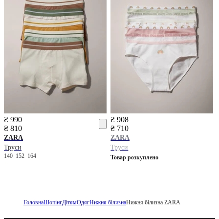
₴ 990
₴ 908
₴ 810
₴ 710
ZARA
ZARA
Труси
Труси
140
152
164
Товар розкуплено
Головна
Шопінг
Дітям
Одяг
Нижня білизна
Нижня білизна ZARA