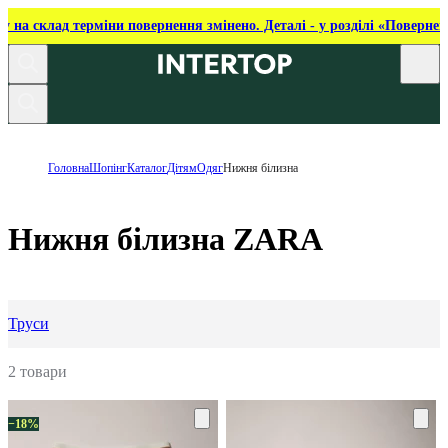
ку на склад терміни повернення змінено. Деталі - у розділі «Повернен
Головна
Шопінг
Каталог
Дітям
Одяг
Нижня білизна
Нижня білизна ZARA
Труси
2 товари
−18%