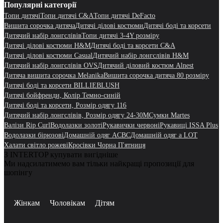
Популярні категорії
Топи дитячі
Топи дитячі C&A
Топи дитячі DeFacto
Вишита сорочка дитяча
Дитячі ділові костюми
Дитячі боді та корсети
Дитячий набір лонгслівів
Топи дитячі 3-4Y розміру
Дитячі ділові костюми H&M
Дитячі боді та корсети C&A
Дитячі ділові костюми Casual
Дитячий набір лонгслівів H&M
Дитячий набір лонгслівів OVS
Дитячий діловий костюм Alnest
Дитяча вишита сорочка Melanika
Вишита сорочка дитяча 80 розміру
Дитячі боді та корсети BILLIEBLUSH
Дитячі бойфренди, Колір Темно-синій
Дитячі боді та корсети, Розмір одягу 116
Дитячий набір лонгслівів, Розмір одягу 24-30M
Сумки Martes
Валізи Rip Curl
Водолазки золоті
Рукавички червоні
Рукавиці ISSA Plus
Водолазки бірюзові
Домашній одяг ACBC
Домашній одяг a LOT
Халати світло рожеві
Кросівки Чорна П'ятниця
З INTERTOP купувати вигідніше
Ми надсилатимемо вам тільки найкращі пропозиції для
шопінгу
Жінкам
Чоловікам
Дітям