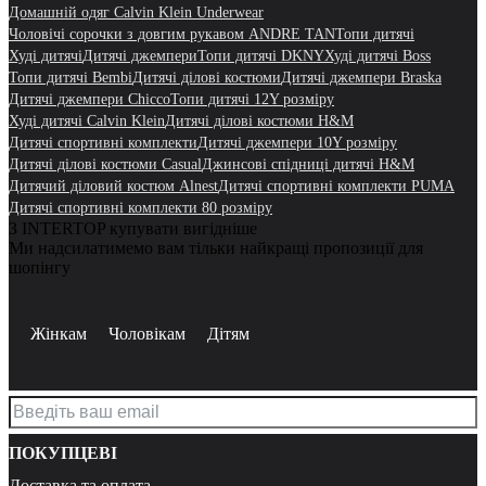
Домашній одяг Calvin Klein Underwear
Чоловічі сорочки з довгим рукавом ANDRE TAN
Топи дитячі
Худі дитячі
Дитячі джемпери
Топи дитячі DKNY
Худі дитячі Boss
Топи дитячі Bembi
Дитячі ділові костюми
Дитячі джемпери Braska
Дитячі джемпери Chicco
Топи дитячі 12Y розміру
Худі дитячі Calvin Klein
Дитячі ділові костюми H&M
Дитячі спортивні комплекти
Дитячі джемпери 10Y розміру
Дитячі ділові костюми Casual
Джинсові спідниці дитячі H&M
Дитячий діловий костюм Alnest
Дитячі спортивні комплекти PUMA
Дитячі спортивні комплекти 80 розміру
З INTERTOP купувати вигідніше
Ми надсилатимемо вам тільки найкращі пропозиції для
шопінгу
Жінкам
Чоловікам
Дітям
ПОКУПЦЕВІ
Доставка та оплата