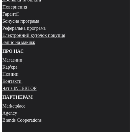
Повернення
Гарантії
Бонусна програма
Реферальна програма
Електронний куточок покупця
Запис на макіяж
ПРО НАС
Магазини
Кар'єра
Новини
Контакти
Чат з INTERTOP
ПАРТНЕРАМ
Marketplace
Agency
Brands Cooperations