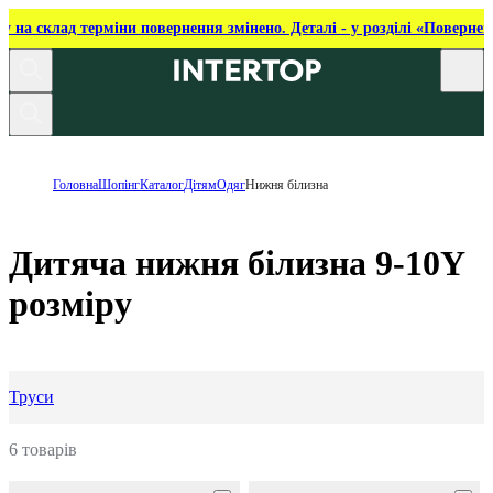
ку на склад терміни повернення змінено. Деталі - у розділі «Повернен
Головна
Шопінг
Каталог
Дітям
Одяг
Нижня білизна
Дитяча нижня білизна 9-10Y
розміру
Труси
6 товарів