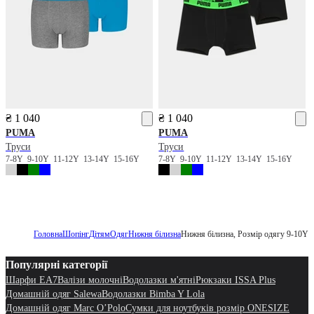
₴ 1 040
₴ 1 040
PUMA
PUMA
Труси
Труси
7-8Y
9-10Y
11-12Y
13-14Y
15-16Y
7-8Y
9-10Y
11-12Y
13-14Y
15-16Y
Головна
Шопінг
Дітям
Одяг
Нижня білизна
Нижня білизна, Розмір одягу 9-10Y
Популярні категорії
Шарфи EA7
Валізи молочні
Водолазки м'ятні
Рюкзаки ISSA Plus
Домашній одяг Salewa
Водолазки Bimba Y Lola
Домашній одяг Marc O’Polo
Сумки для ноутбуків розмір ONESIZE