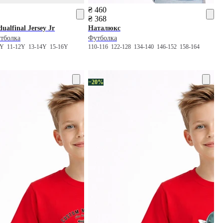
₴ 460
₴ 368
dualfinal Jersey Jr
Наталюкс
тболка
Футболка
0Y
11-12Y
13-14Y
15-16Y
110-116
122-128
134-140
146-152
158-164
−20%