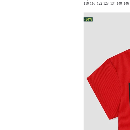
110-116
122-128
134-140
146
−30%