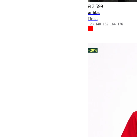
₴ 3 599
adidas
Поло
128
140
152
164
176
−20%