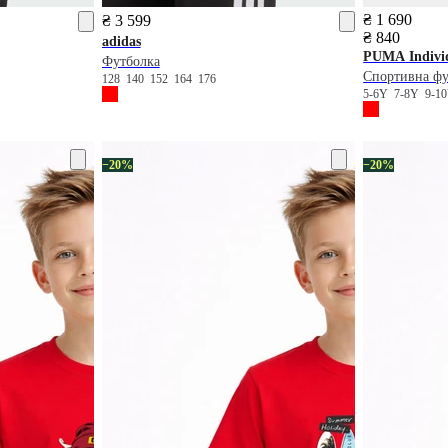
₴ 1 690
₴ 3 599
₴ 840
adidas
PUMA
Indivi
Футболка
Спортивна фу
128
140
152
164
176
5-6Y
7-8Y
9-1
−20%
−20%