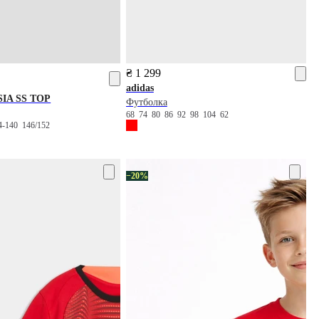
₴ 1 299
adidas
IA SS TOP
Футболка
68
74
80
86
92
98
104
62
4-140
146/152
−20%