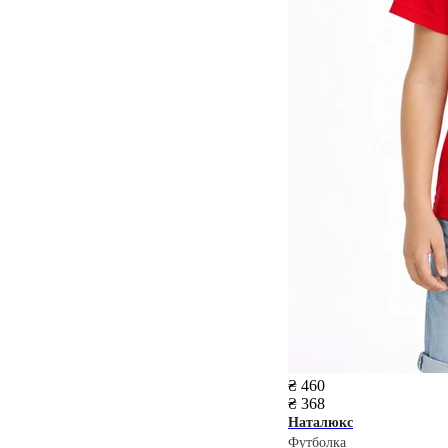
₴ 460
₴ 368
Наталюкс
Футболка