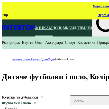
Через ата
Укр
Через а
ЖІНКАМ
ЧОЛОВІКАМ
ДІТЯМ
ДІМ
Розпродаж
Взуття
Одяг
Аксесуари
Спорт
Косметика
Прикр
Що ти ш
Головна
Шопінг
Каталог
Дітям
Одяг
Футболки і поло
Дитяче футболки і поло, Колі
Куртки та дублянки
100
Бренд
Футболки і поло
180
Поло
13