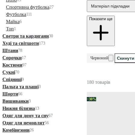
Матеріал підкладки
Спортивна футболка
27
Футболка
111
Показати ще
Майка
6
Топ
1
Светри та кардигани
30
Худі та світшоти
173
Штани
78
Сорочки
17
Червоний
Скинути
Костюми
97
Сукні
70
Спідниці
9
180 товарів
Пальта та плащі
3
Шорти
66
−30%
Вишиванки
3
Нижня білизна
13
Одяг для дому та сну
67
Одяг для немовлят
56
Комбінезони
26