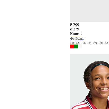
₴ 399
₴ 279
Name it
Футболка
116
122-128
134-140
146/152