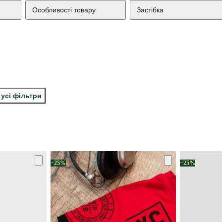
Особливості товару
Застібка
 усі фільтри
−25%
−25%