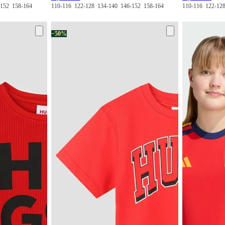
-152
158-164
110-116
122-128
134-140
146-152
158-164
110-116
122-1
−50%