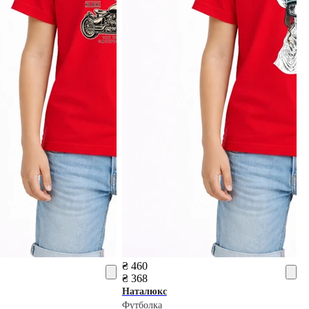
₴ 460
₴ 368
Наталюкс
Футболка