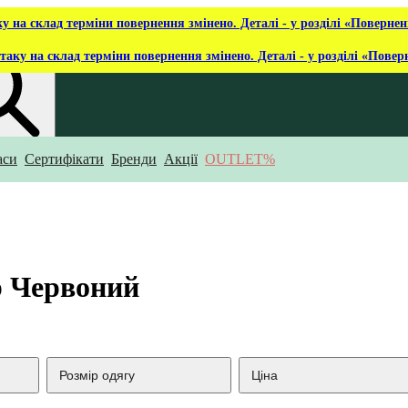
ку на склад терміни повернення змінено. Деталі - у розділі «Повернен
таку на склад терміни повернення змінено. Деталі - у розділі «Повер
аси
Сертифікати
Бренди
Акції
OUTLET%
укаєш?
р Червоний
Розмір одягу
Ціна