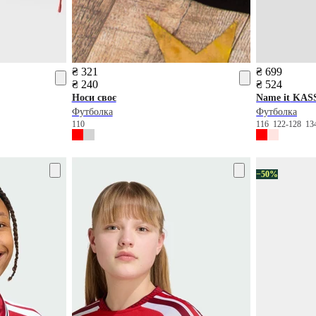
₴ 321
₴ 699
₴ 240
₴ 524
Носи своє
Name it
KASS
Футболка
Футболка
110
116
122-128
13
−50%