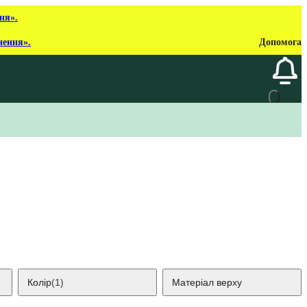
ня».
нення».
Допомога
Колір
(1)
Матеріал верху