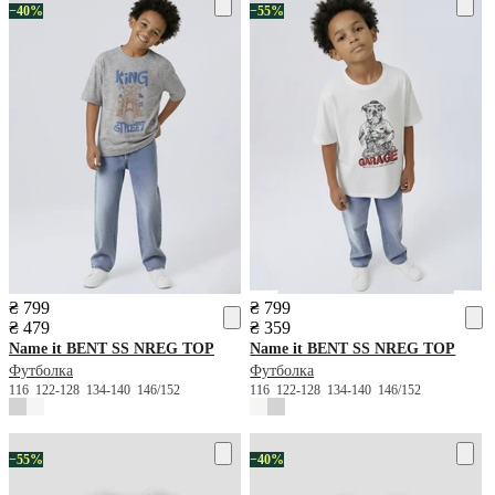
−40%
−55%
₴ 799
₴ 799
₴ 479
₴ 359
Name it
BENT SS NREG TOP
Name it
BENT SS NREG TOP
Футболка
Футболка
116
122-128
134-140
146/152
116
122-128
134-140
146/152
−55%
−40%