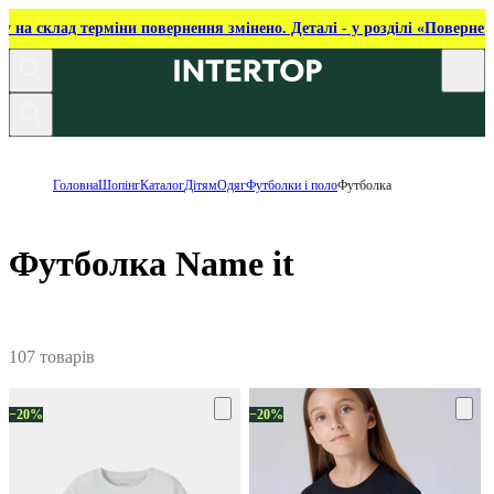
ку на склад терміни повернення змінено. Деталі - у розділі «Повернен
Головна
Шопінг
Каталог
Дітям
Одяг
Футболки і поло
Футболка
Футболка Name it
107 товарів
−20%
−20%