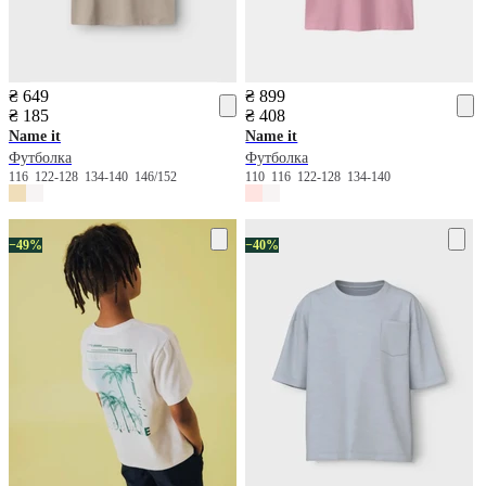
₴ 649
₴ 899
₴ 185
₴ 408
Name it
Name it
Футболка
Футболка
116
122-128
134-140
146/152
110
116
122-128
134-140
−49%
−40%