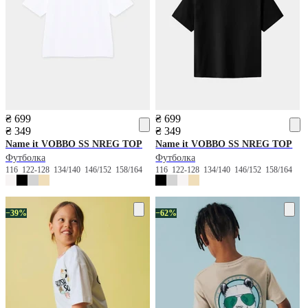
₴ 699
₴ 699
₴ 349
₴ 349
Name it
VOBBO SS NREG TOP
Name it
VOBBO SS NREG TOP
Футболка
Футболка
116
122-128
134/140
146/152
158/164
116
122-128
134/140
146/152
158/164
−39%
−62%