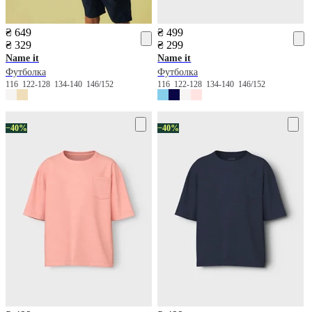
₴ 649
₴ 499
₴ 329
₴ 299
Name it
Name it
Футболка
Футболка
116
122-128
134-140
146/152
116
122-128
134-140
146/152
−40%
−40%