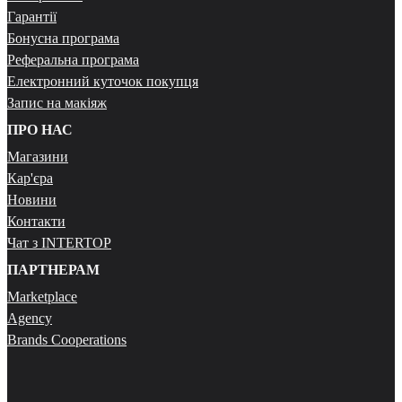
Гарантії
Бонусна програма
Реферальна програма
Електронний куточок покупця
Запис на макіяж
ПРО НАС
Магазини
Кар'єра
Новини
Контакти
Чат з INTERTOP
ПАРТНЕРАМ
Marketplace
Agency
Brands Cooperations