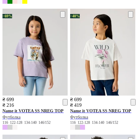
−69%
−40%
₴ 699
₴ 699
₴ 216
₴ 419
Name it
VOTEA SS NREG TOP
Name it
VOTEA SS NREG TOP
Футболка
Футболка
116
122-128
134-140
146/152
116
122-128
134-140
146/152