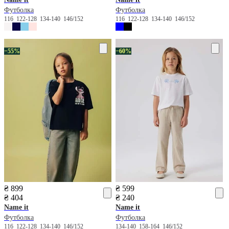
Футболка
Футболка
116
122-128
134-140
146/152
116
122-128
134-140
146/152
−55%
−60%
₴ 899
₴ 599
₴ 404
₴ 240
Name it
Name it
Футболка
Футболка
116
122-128
134-140
146/152
134-140
158-164
146/152