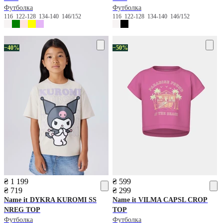
Футболка
Футболка
116
122-128
134-140
146/152
116
122-128
134-140
146/152
−40%
−50%
₴ 1 199
₴ 599
₴ 719
₴ 299
Name it
DYKRA KUROMI SS
Name it
VILMA CAPSL CROP
NREG TOP
TOP
Футболка
Футболка