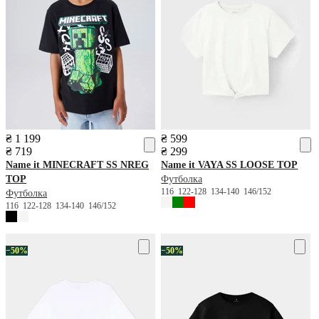
₴ 1 199
₴ 599
₴ 719
₴ 299
Name it
MINECRAFT SS NREG
Name it
VAYA SS LOOSE TOP
TOP
Футболка
116
122-128
134-140
146/152
Футболка
116
122-128
134-140
146/152
−50%
−50%