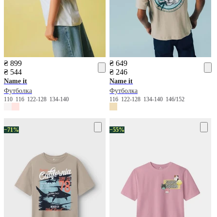
₴ 899
₴ 649
₴ 544
₴ 246
Name it
Name it
Футболка
Футболка
110
116
122-128
134-140
116
122-128
134-140
146/152
−71%
−55%