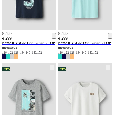
₴ 599
₴ 599
₴ 299
₴ 299
Name it
VAGNO SS LOOSE TOP
Name it
VAGNO SS LOOSE TOP
Футболка
Футболка
116
122-128
134-140
146/152
116
122-128
134-140
146/152
−40%
−50%