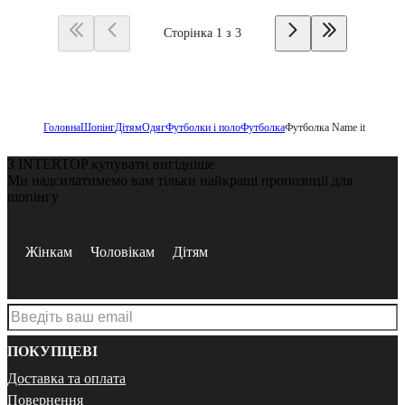
Сторінка 1 з 3
Головна
Шопінг
Дітям
Одяг
Футболки і поло
Футболка
Футболка Name it
З INTERTOP купувати вигідніше
Ми надсилатимемо вам тільки найкращі пропозиції для
шопінгу
Жінкам
Чоловікам
Дітям
ПОКУПЦЕВІ
Доставка та оплата
Повернення