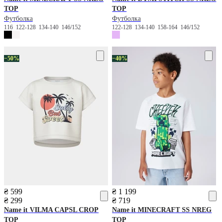
TOP
TOP
Футболка
Футболка
116
122-128
134-140
146/152
122-128
134-140
158-164
146/152
−50%
−40%
₴ 599
₴ 1 199
₴ 299
₴ 719
Name it
VILMA CAPSL CROP
Name it
MINECRAFT SS NREG
TOP
TOP