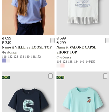
₴ 699
₴ 599
₴ 349
₴ 299
Name it
VILLE SS LOOSE TOP
Name it
VALONE CAPSL
Футболка
SHORT TOP
116
122-128
134-140
146/152
Футболка
116
122-128
134-140
146/152
−50%
−50%