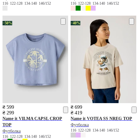
116
122-128
134-140
146/152
116
122-128
134-140
146/152
−50%
−40%
₴ 599
₴ 699
₴ 299
₴ 419
Name it
VILMA CAPSL CROP
Name it
VOTEA SS NREG TOP
TOP
Футболка
116
122-128
134-140
146/152
Футболка
116
122-128
134-140
146/152