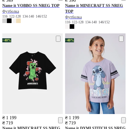
₴ 349
₴ 396
Name it
VOBBO SS NREG TOP
Name it
MINECRAFT SS NREG
Футболка
TOP
116
122-128
134-140
146/152
Футболка
116
122-128
134-140
146/152
−40%
−40%
₴ 1 199
₴ 1 199
₴ 719
₴ 719
Name it
MINECRAFT SS NREG
Name it
DYMI STITCH SS NREG