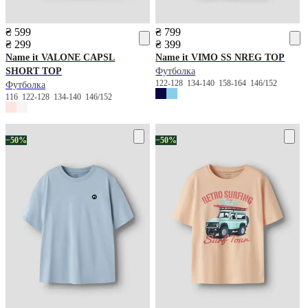
₴ 599
₴ 799
₴ 299
₴ 399
Name it
VALONE CAPSL
Name it
VIMO SS NREG TOP
SHORT TOP
Футболка
122-128
134-140
158-164
146/152
Футболка
116
122-128
134-140
146/152
−50%
−50%