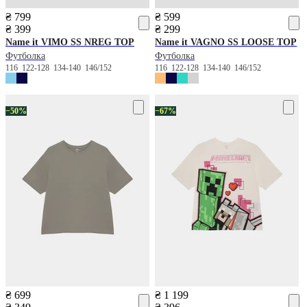
₴ 799
₴ 599
₴ 399
₴ 299
Name it
VIMO SS NREG TOP
Name it
VAGNO SS LOOSE TOP
Футболка
Футболка
116
122-128
134-140
146/152
116
122-128
134-140
146/152
−50%
−67%
₴ 699
₴ 1 199