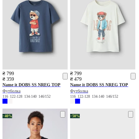
₴ 799
₴ 799
₴ 359
₴ 479
Name it
DOBS SS NREG TOP
Name it
DOBS SS NREG TOP
Футболка
Футболка
116
122-128
134-140
146/152
116
122-128
134-140
146/152
−40%
−50%