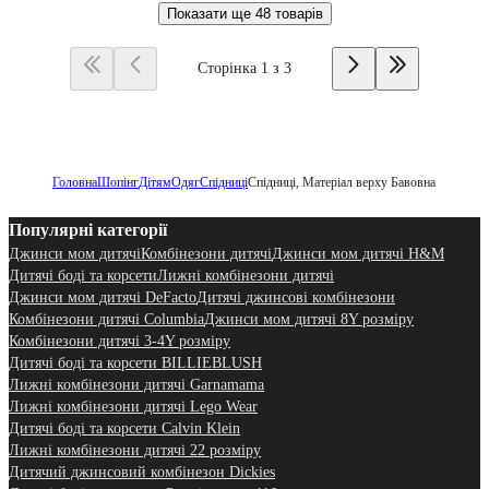
Показати ще
48 товарів
Сторінка 1 з 3
Головна
Шопінг
Дітям
Одяг
Спідниці
Спідниці, Матеріал верху Бавовна
Популярні категорії
Джинси мом дитячі
Комбінезони дитячі
Джинси мом дитячі H&M
Дитячі боді та корсети
Лижні комбінезони дитячі
Джинси мом дитячі DeFacto
Дитячі джинсові комбінезони
Комбінезони дитячі Columbia
Джинси мом дитячі 8Y розміру
Комбінезони дитячі 3-4Y розміру
Дитячі боді та корсети BILLIEBLUSH
Лижні комбінезони дитячі Garnamama
Лижні комбінезони дитячі Lego Wear
Дитячі боді та корсети Calvin Klein
Лижні комбінезони дитячі 22 розміру
Дитячий джинсовий комбінезон Dickies