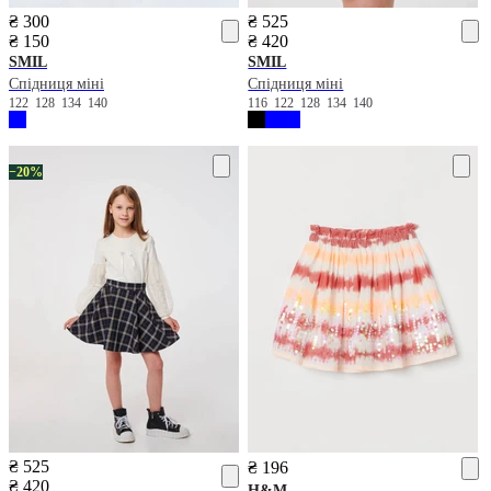
₴ 300
₴ 525
₴ 150
₴ 420
SMIL
SMIL
Спідниця міні
Спідниця міні
122
128
134
140
116
122
128
134
140
−20%
₴ 525
₴ 196
₴ 420
H&M