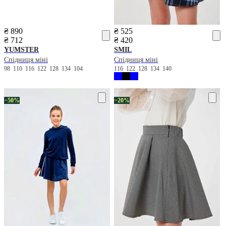
₴ 890
₴ 525
₴ 712
₴ 420
YUMSTER
SMIL
Спідниця міні
Спідниця міні
98
110
116
122
128
134
104
116
122
128
134
140
−50%
−20%