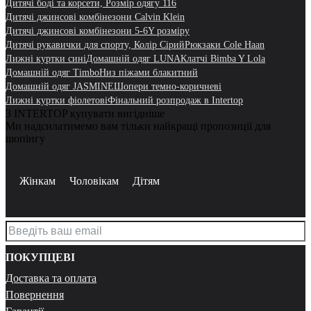
Дитячі боді та корсети, Розмір одягу 116
Дитячі джинсові комбінезони Calvin Klein
Дитячі джинсові комбінезони 5-6Y розміру
Дитячі рукавички для спорту, Колір Сірий
Рюкзаки Cole Haan
Лижні куртки сині
Домашній одяг LUNA
Клатчі Bimba Y Lola
Домашній одяг Timbo
Низ піжами блакитний
Домашній одяг JASMINE
Шопери темно-коричневі
Лижні куртки фіолетові
Фінальний розпродаж в Intertop
З INTERTOP купувати вигідніше
Ми надсилатимемо вам тільки найкращі пропозиції для
шопінгу
Жінкам
Чоловікам
Дітям
ПОКУПЦЕВІ
Доставка та оплата
Повернення