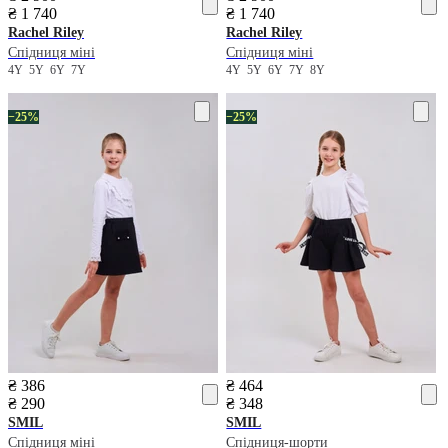
₴ 1 740
₴ 1 740
Rachel Riley
Rachel Riley
Спідниця міні
Спідниця міні
4Y
5Y
6Y
7Y
4Y
5Y
6Y
7Y
8Y
−25%
−25%
₴ 386
₴ 464
₴ 290
₴ 348
SMIL
SMIL
Спідниця міні
Спідниця-шорти