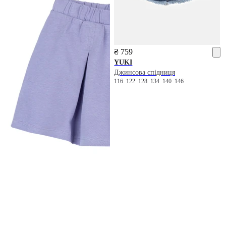
₴ 759
YUKI
Джинсова спідниця
116
122
128
134
140
146