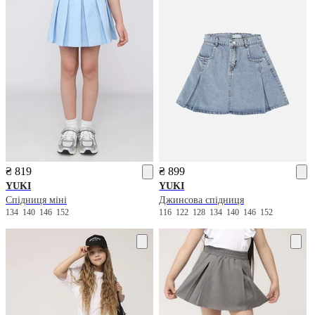
₴ 819
₴ 899
YUKI
YUKI
Спідниця міні
Джинсова спідниця
134
140
146
152
116
122
128
134
140
146
152