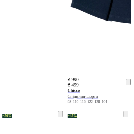
₴ 990
₴ 499
Chicco
Спідниця-шорти
98
110
116
122
128
104
−50%
−45%