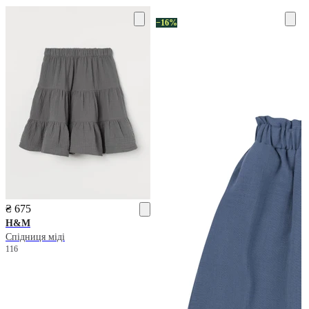
−16%
₴ 675
H&M
Спідниця міді
116