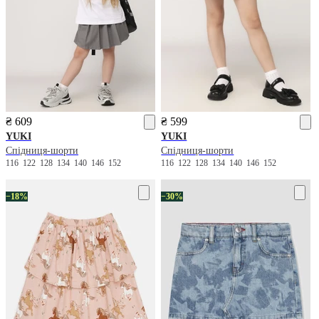
₴ 609
₴ 599
YUKI
YUKI
Спідниця-шорти
Спідниця-шорти
116
122
128
134
140
146
152
116
122
128
134
140
146
152
−18%
−30%