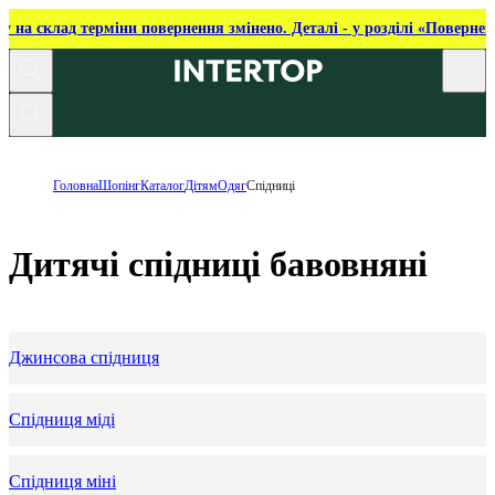
ку на склад терміни повернення змінено. Деталі - у розділі «Повернен
Головна
Шопінг
Каталог
Дітям
Одяг
Спідниці
Дитячі спідниці бавовняні
Джинсова спідниця
Спідниця міді
Спідниця міні