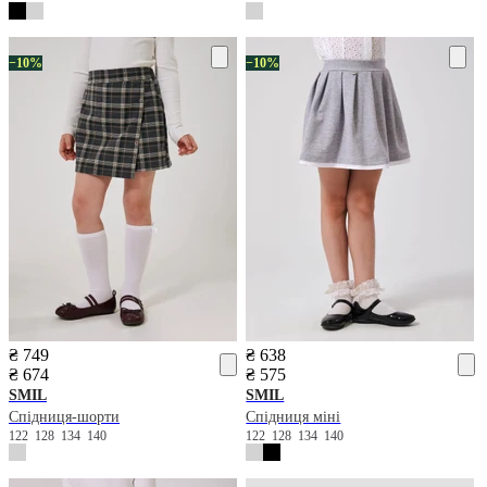
−10%
−10%
₴ 749
₴ 638
₴ 674
₴ 575
SMIL
SMIL
Спідниця-шорти
Спідниця міні
122
128
134
140
122
128
134
140