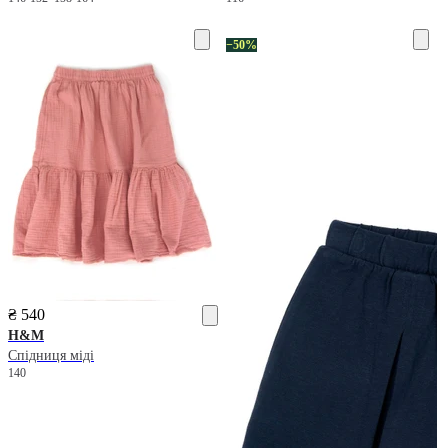
−50%
₴ 540
H&M
Спідниця міді
140