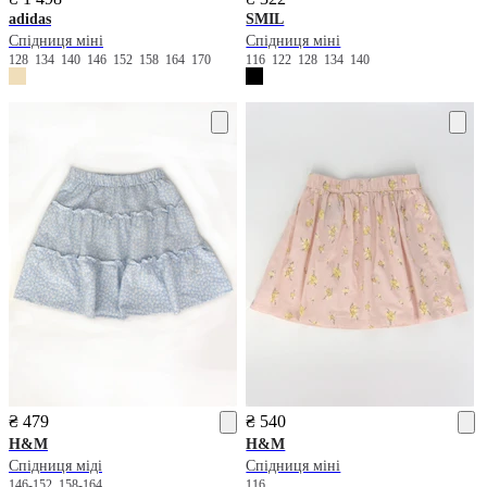
adidas
SMIL
Спідниця міні
Спідниця міні
128
134
140
146
152
158
164
170
116
122
128
134
140
₴ 479
₴ 540
H&M
H&M
Спідниця міді
Спідниця міні
146-152
158-164
116