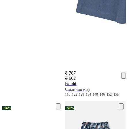
₴ 787
₴ 662
Bembi
Спідниця міді
116
122
128
134
140
146
152
158
−16%
−50%