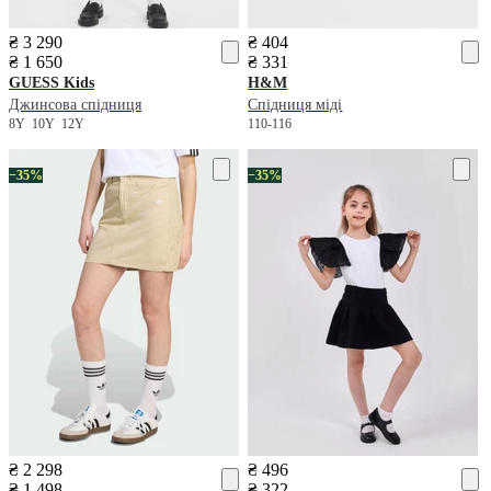
₴ 3 290
₴ 404
₴ 1 650
₴ 331
GUESS Kids
H&M
Джинсова спідниця
Спідниця міді
8Y
10Y
12Y
110-116
−35%
−35%
₴ 2 298
₴ 496
₴ 1 498
₴ 322