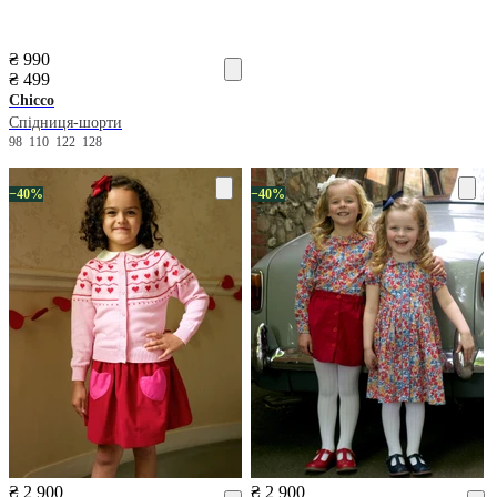
₴ 990
₴ 499
Chicco
Спідниця-шорти
98
110
122
128
−40%
−40%
₴ 2 900
₴ 2 900