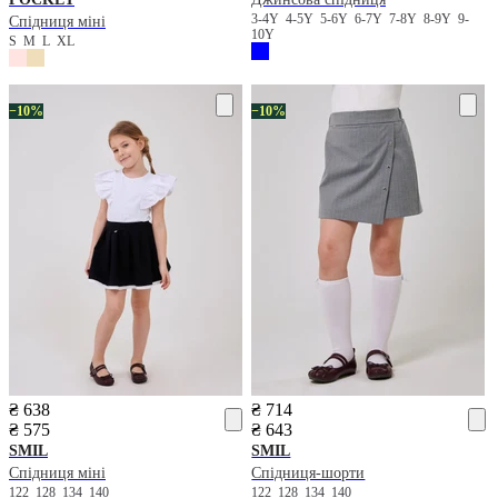
3-4Y
4-5Y
5-6Y
6-7Y
7-8Y
8-9Y
9-
Спідниця міні
10Y
S
M
L
XL
−10%
−10%
₴ 638
₴ 714
₴ 575
₴ 643
SMIL
SMIL
Спідниця міні
Спідниця-шорти
122
128
134
140
122
128
134
140