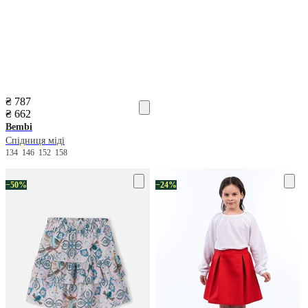
₴ 787
₴ 662
Bembi
Спідниця міді
134
146
152
158
−50%
−24%