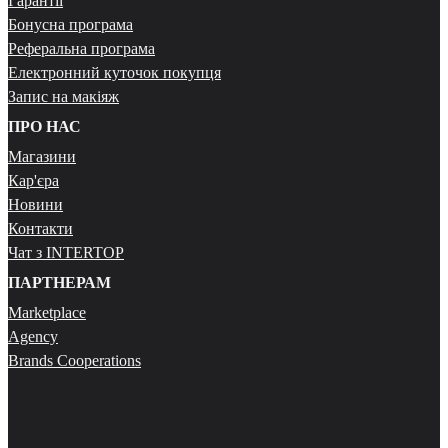
Гарантії
Бонусна програма
Реферальна програма
Електронний куточок покупця
Запис на макіяж
ПРО НАС
Магазини
Кар'єра
Новини
Контакти
Чат з INTERTOP
ПАРТНЕРАМ
Marketplace
Agency
Brands Cooperations