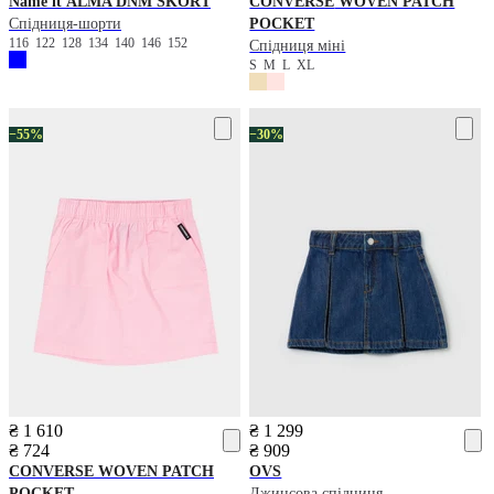
Name it
ALMA DNM SKORT
CONVERSE
WOVEN PATCH
Спідниця-шорти
POCKET
116
122
128
134
140
146
152
Спідниця міні
S
M
L
XL
−55%
−30%
₴ 1 610
₴ 1 299
₴ 724
₴ 909
CONVERSE
WOVEN PATCH
OVS
POCKET
Джинсова спідниця