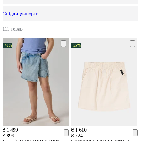
Спідниця-шорти
111 товар
−40%
−55%
₴ 1 499
₴ 1 610
₴ 899
₴ 724