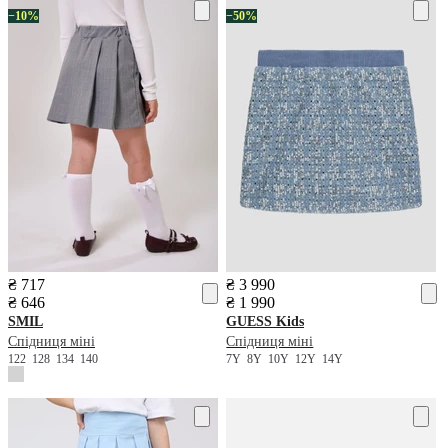
−10%
−50%
₴ 717
₴ 3 990
₴ 646
₴ 1 990
SMIL
GUESS Kids
Спідниця міні
Спідниця міні
122
128
134
140
7Y
8Y
10Y
12Y
14Y