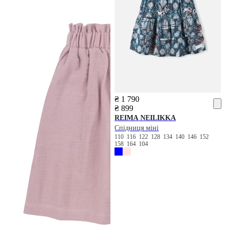
₴ 1 790
₴ 899
REIMA
NEILIKKA
Спідниця міні
110
116
122
128
134
140
146
152
158
164
104