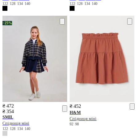
122
128
134
140
122
128
134
140
−25%
₴ 472
₴ 452
₴ 354
H&M
SMIL
Спідниця міні
Спідниця міні
92
98
122
128
134
140