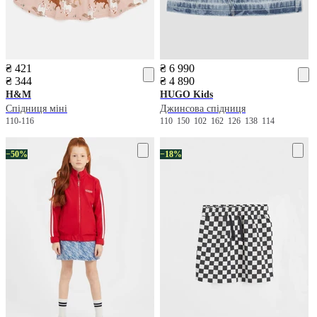
₴ 421
₴ 6 990
₴ 344
₴ 4 890
H&M
HUGO Kids
Спідниця міні
Джинсова спідниця
110-116
110
150
102
162
126
138
114
−50%
−18%