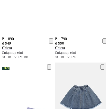
₴ 1 890
₴ 1 790
₴ 949
₴ 990
Chicco
Chicco
Спідниця міні
Спідниця міні
98
110
122
128
104
98
110
122
128
−50%