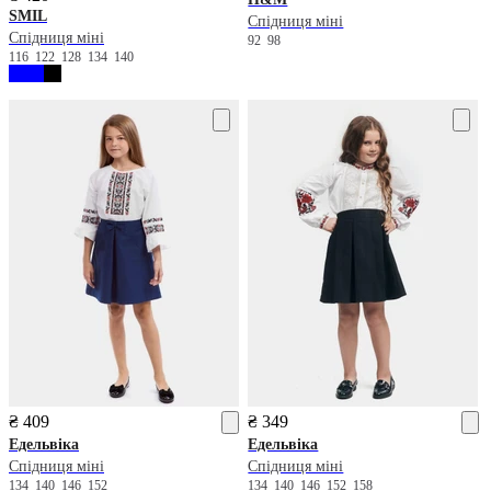
SMIL
Спідниця міні
Спідниця міні
92
98
116
122
128
134
140
₴ 409
₴ 349
Едельвіка
Едельвіка
Спідниця міні
Спідниця міні
134
140
146
152
134
140
146
152
158