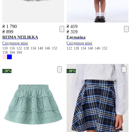
₴ 1 790
₴ 419
₴ 899
₴ 319
REIMA
NEILIKKA
Едельвіка
Спідниця міні
Спідниця міні
110
116
122
128
134
140
146
152
122
128
134
140
146
152
158
164
104
−20%
−20%