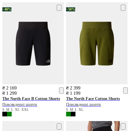
−40%
−50%
₴ 2 169
₴ 2 399
₴ 1 299
₴ 1 199
The North Face
B Cotton Shorts
The North Face
Cotton Shorts
Повсякденні шорти
Повсякденні шорти
S
M
L
XL
XXL
S
M
L
XL