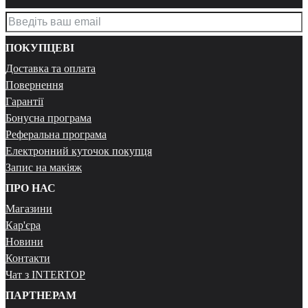
ПОКУПЦЕВІ
Доставка та оплата
Повернення
Гарантії
Бонусна програма
Реферальна програма
Електронний куточок покупця
Запис на макіяж
ПРО НАС
Магазини
Кар'єра
Новини
Контакти
Чат з INTERTOP
ПАРТНЕРАМ