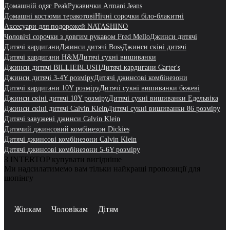
Домашній одяг Peak
Рукавички Armani Jeans
Домашні костюми теракотові
Нічні сорочки біло-блакитні
Аксесуари для подорожей NATASHINO
Чоловічі сорочки з довгим рукавом Fred Mello
Джинси дитячі
Дитячі кардигани
Джинси дитячі Boss
Джинси скіні дитячі
Дитячі кардигани H&M
Дитячі сукні вишиванки
Джинси дитячі BILLIEBLUSH
Дитячі кардигани Carter's
Джинси дитячі 3-4Y розміру
Дитячі джинсові комбінезони
Дитячі кардигани 10Y розміру
Дитячі сукні вишиванки бежеві
Джинси скіні дитячі 10Y розміру
Дитячі сукні вишиванки Едельвіка
Джинси скіні дитячі Calvin Klein
Дитячі сукні вишиванки 86 розміру
Дитячі завужені джинси Calvin Klein
Дитячий джинсовий комбінезон Dickies
Дитячі джинсові комбінезони Calvin Klein
Дитячі джинсові комбінезони 5-6Y розміру
З INTERTOP купувати вигідніше
Ми надсилатимемо вам тільки найкращі пропозиції для
шопінгу
Жінкам
Чоловікам
Дітям