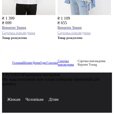
₴ 1 399
₴ 1 109
₴ 699
₴ 655
Reporter Young
Reporter Young
Сорочка повсякденна
Сорочка повсякденна
Товар розкуплено
Товар розкуплено
Сорочка
Сорочка повсякденна
Головна
Шопінг
Дітям
Одяг
Сорочки
повсякденна
Reporter Young
З INTERTOP купувати вигідніше
Ми надсилатимемо вам тільки найкращі пропозиції для
шопінгу
Жінкам
Чоловікам
Дітям