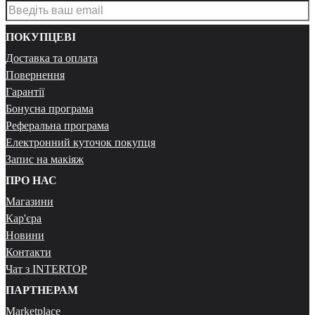
ПОКУПЦЕВІ
Доставка та оплата
Повернення
Гарантії
Бонусна програма
Реферальна програма
Електронний куточок покупця
Запис на макіяж
ПРО НАС
Магазини
Кар'єра
Новини
Контакти
Чат з INTERTOP
ПАРТНЕРАМ
Marketplace