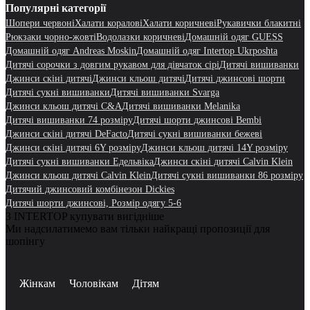
Популярні категорії
Шопери червоні
Халати коралові
Халати коричневі
Рукавички блакитні
Рюкзаки чорно-жовті
Водолазки коричневі
Домашній одяг GUESS
Домашній одяг Andreas Moskin
Домашній одяг Intertop Ukrposhta
Дитячі сорочки з довгим рукавом для дівчаток сірі
Дитячі вишиванки
Джинси скіні дитячі
Джинси кльош дитячі
Дитячі джинсові шорти
Дитячі сукні вишиванки
Дитячі вишиванки Svarga
Джинси кльош дитячі C&A
Дитячі вишиванки Melanika
Дитячі вишиванки 74 розміру
Дитячі шорти джинсові Bembi
Джинси скіні дитячі DeFacto
Дитячі сукні вишиванки бежеві
Джинси скіні дитячі 6Y розміру
Джинси кльош дитячі 14Y розміру
Дитячі сукні вишиванки Едельвіка
Джинси скіні дитячі Calvin Klein
Джинси кльош дитячі Calvin Klein
Дитячі сукні вишиванки 86 розміру
Дитячий джинсовий комбінезон Dickies
Дитячі шорти джинсові, Розмір одягу 5-6
З INTERTOP купувати вигідніше
Ми надсилатимемо вам тільки найкращі пропозиції для
шопінгу
Жінкам
Чоловікам
Дітям