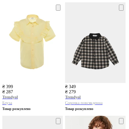
₴ 399
₴ 349
₴ 287
₴ 279
Trendyol
Trendyol
Блуза
Сорочка повсякденна
Товар розкуплено
Товар розкуплено