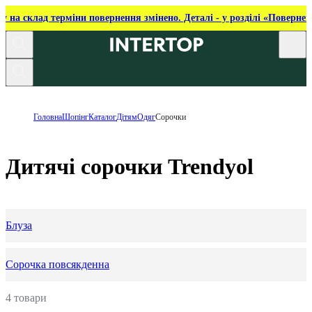
ку на склад терміни повернення змінено. Деталі - у розділі «Повернен
Головна
Шопінг
Каталог
Дітям
Одяг
Сорочки
Дитячі сорочки Trendyol
Блуза
Сорочка повсякденна
4 товари