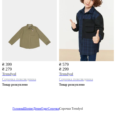
₴ 399
₴ 579
₴ 279
₴ 299
Trendyol
Trendyol
Сорочка повсякденна
Сорочка повсякденна
Товар розкуплено
Товар розкуплено
Головна
Шопінг
Дітям
Одяг
Сорочки
Сорочки Trendyol