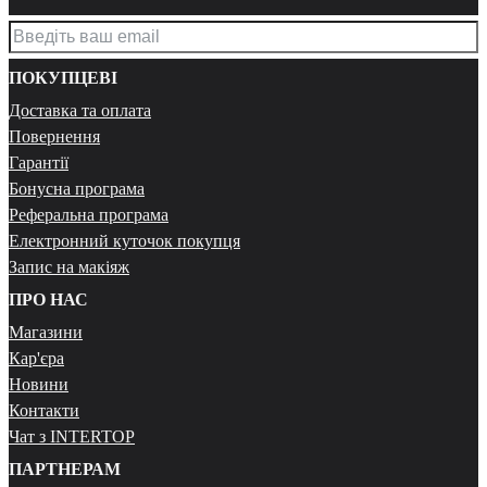
ПОКУПЦЕВІ
Доставка та оплата
Повернення
Гарантії
Бонусна програма
Реферальна програма
Електронний куточок покупця
Запис на макіяж
ПРО НАС
Магазини
Кар'єра
Новини
Контакти
Чат з INTERTOP
ПАРТНЕРАМ