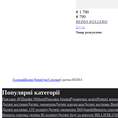
₴ 1 790
₴ 799
REIMA
KULLERO
Блуза
Товар розкуплено
Головна
Шопінг
Дітям
Одяг
Сорочки
Сорочки REIMA
Популярні категорії
Рюкзаки 4F
Шарфи Without
Рюкзаки Iguana
Рукавички жовті
Ремені корал
Дитячі костюми
Дитячі джемпери
Дитячі кардигани
Дитячі костюми Bem
Дитячі костюми 13Y розміру
Дитячі джемпери Billybandit
Вишита сорочк
Вишита сорочка дитяча 86 розміру
Дитячі боді та корсети BILLIEBLUS