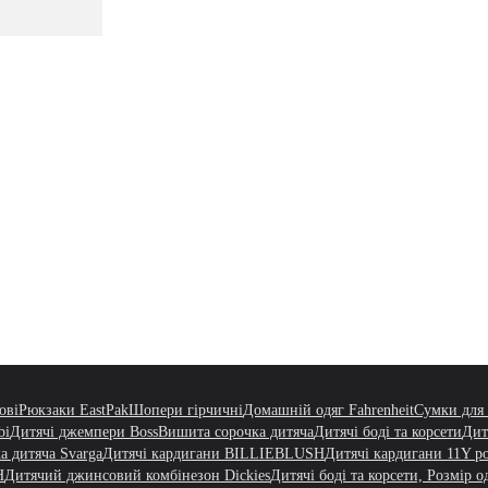
ові
Рюкзаки EastPak
Шопери гірчичні
Домашній одяг Fahrenheit
Сумки для 
bi
Дитячі джемпери Boss
Вишита сорочка дитяча
Дитячі боді та корсети
Дит
а дитяча Svarga
Дитячі кардигани BILLIEBLUSH
Дитячі кардигани 11Y р
H
Дитячий джинсовий комбінезон Dickies
Дитячі боді та корсети, Розмір о