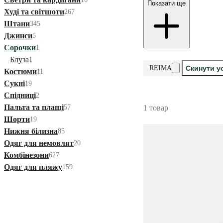
Показати ще
Худі та світшоти
267
Штани
345
Джинси
5
Сорочки
1
Блуза
1
REIMA
Скинути у
Костюми
11
Сукні
19
Спідниці
2
Пальта та плащі
57
1 товар
Шорти
19
Нижня білизна
85
Одяг для немовлят
20
Комбінезони
627
Одяг для пляжу
159