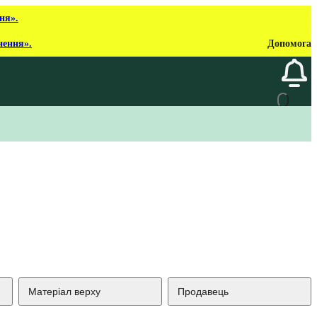
ня».
нення».
Допомога
Матеріал верху
Продавець