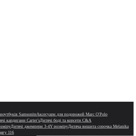
ноутбуків Samsonite
Аксесуари для подорожей Marc O'Polo
ячі кардигани Carter's
Дитячі боді та корсети C&A
озміру
Дитячі джемпери 3-4Y розміру
Дитяча вишита сорочка Melanika
дягу 116