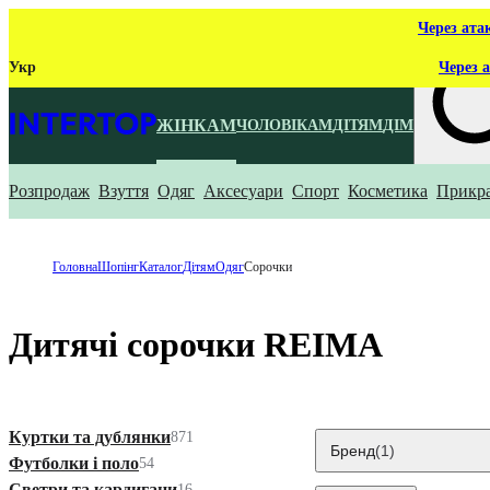
Через ата
Укр
Через а
ЖІНКАМ
ЧОЛОВІКАМ
ДІТЯМ
ДІМ
Розпродаж
Взуття
Одяг
Аксесуари
Спорт
Косметика
Прикр
Що ти ш
Головна
Шопінг
Каталог
Дітям
Одяг
Сорочки
Дитячі сорочки REIMA
Куртки та дублянки
871
Бренд
(1)
Футболки і поло
54
Светри та кардигани
16