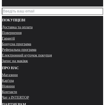
ПОКУПЦЕВІ
Доставка та оплата
Повернення
Гарантії
Бонусна програма
Реферальна програма
Електронний куточок покупця
Запис на макіяж
ПРО НАС
Магазини
Кар'єра
Новини
Контакти
Чат з INTERTOP
ПАРТНЕРАМ