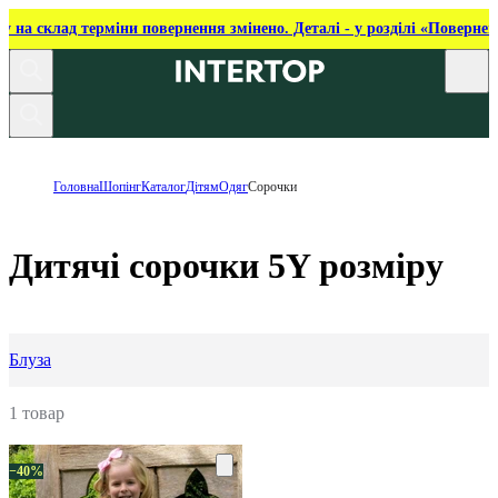
ку на склад терміни повернення змінено. Деталі - у розділі «Повернен
Головна
Шопінг
Каталог
Дітям
Одяг
Сорочки
Дитячі сорочки 5Y розміру
Блуза
1 товар
−40%