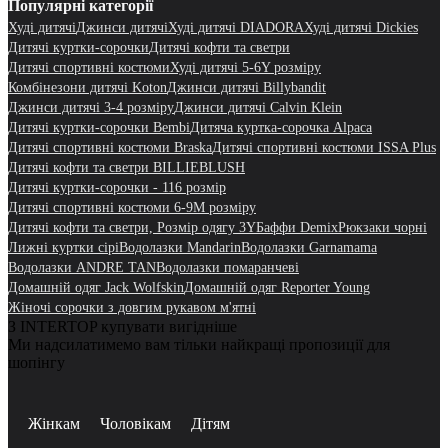
Популярні категорії
Худі дитячі
Джинси дитячі
Худі дитячі DIADORA
Худі дитячі Dickies
Дитячі куртки-сорочки
Дитячі кофти та светри
Дитячі спортивні костюми
Худі дитячі 5-6Y розміру
Комбінезони дитячі Koton
Джинси дитячі Billybandit
Джинси дитячі 3-4 розміру
Джинси дитячі Calvin Klein
Дитячі куртки-сорочки Bembi
Дитяча куртка-сорочка Alpaca
Дитячі спортивні костюми Braska
Дитячі спортивні костюми ISSA Plus
Дитячі кофти та светри BILLIEBLUSH
Дитячі куртки-сорочки - 116 розмір
Дитячі спортивні костюми 6-9M розміру
Дитячі кофти та светри, Розмір одягу 3Y
Баффи Demix
Рюкзаки чорні
Лижні куртки сірі
Водолазки Mandarin
Водолазки Garnamama
Водолазки ANDRE TAN
Водолазки помаранчеві
Домашній одяг Jack Wolfskin
Домашній одяг Reporter Young
Жіночі сорочки з довгим рукавом м'ятні
З INTERTOP купувати вигідніше
Ми надсилатимемо вам тільки найкращі пропозиції для
шопінгу
Жінкам
Чоловікам
Дітям