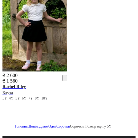
₴ 2 600
₴ 1 560
Rachel Riley
Блуза
3Y
4Y
5Y
6Y
7Y
8Y
10Y
Головна
Шопінг
Дітям
Одяг
Сорочки
Сорочки, Розмір одягу 5Y