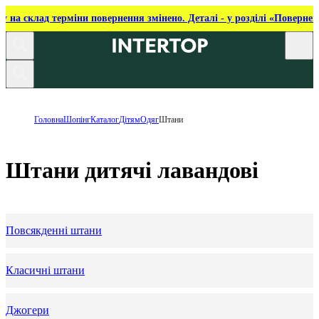
ку на склад терміни повернення змінено. Деталі - у розділі «Повернен
Головна
Шопінг
Каталог
Дітям
Одяг
Штани
Штани дитячі лавандові
Повсякденні штани
Класичні штани
Джогери