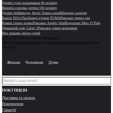
Дитячі сукні вишиванки 86 розміру
Вишита сорочка дитяча 104 розміру
Дитячі бойфренди, Колір Темно-синій
Шопери салатові
Клатчі ISSA Plus
Лижні куртки PUMA
Рюкзаки темно-сірі
Ремені синьо-зелені
Рюкзаки Angelo Vani
Водолазки Marc O’Polo
Домашній одяг Carter’s
Рюкзаки темно-коричневі
Низ піжами світло-сірий
З INTERTOP купувати вигідніше
Ми надсилатимемо вам тільки найкращі пропозиції для
шопінгу
Жінкам
Чоловікам
Дітям
ПОКУПЦЕВІ
Доставка та оплата
Повернення
Гарантії