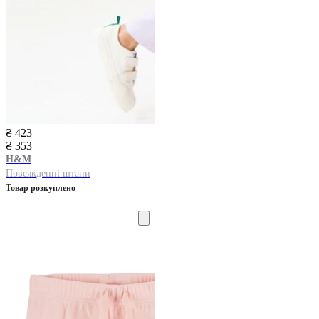
₴ 423
₴ 353
H&M
Повсякденні штани
Товар розкуплено