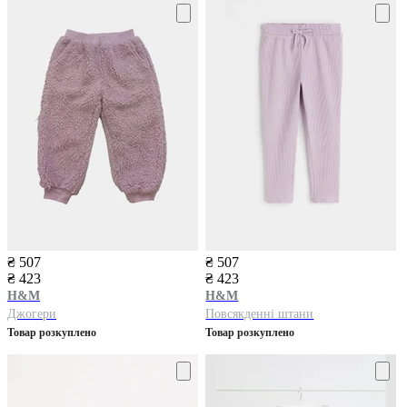
₴ 507
₴ 507
₴ 423
₴ 423
H&M
H&M
Джогери
Повсякденні штани
Товар розкуплено
Товар розкуплено