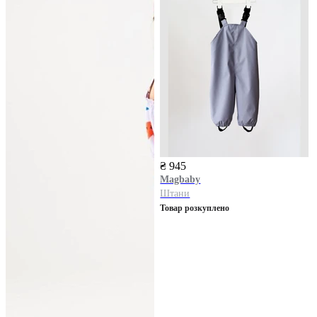
₴ 945
Magbaby
Штани
Товар розкуплено