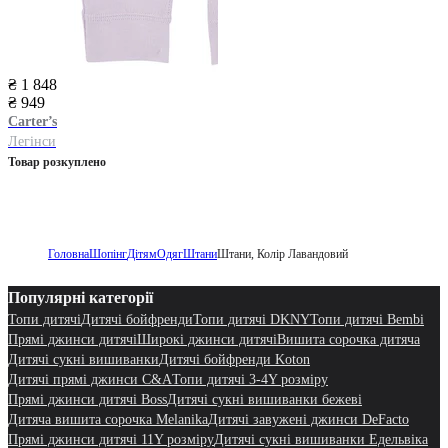
₴ 1 848
₴ 949
Carter’s
Легінси
Товар розкуплено
Головна
Шопінг
Дітям
Одяг
Штани
Штани, Колір Лавандовий
Популярні категорії
Топи дитячі
Дитячі бойфренди
Топи дитячі DKNY
Топи дитячі Bembi
Прямі джинси дитячі
Широкі джинси дитячі
Вишита сорочка дитяча
Дитячі сукні вишиванки
Дитячі бойфренди Koton
Дитячі прямі джинси C&A
Топи дитячі 3-4Y розміру
Прямі джинси дитячі Boss
Дитячі сукні вишиванки бежеві
Дитяча вишита сорочка Melanika
Дитячі завужені джинси DeFacto
Прямі джинси дитячі 11Y розміру
Дитячі сукні вишиванки Едельвіка