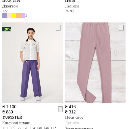
Носи своє
H&M
Джогери
Легінси
122
74
92
2
−20%
₴ 1 100
₴ 416
₴ 880
₴ 312
YUMSTER
Носи своє
Класичні штани
Легінси
110
116
122
128
134
140
146
152
Товар розкуплено