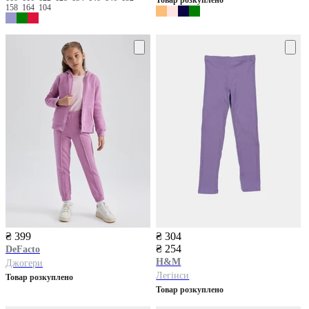
158
164
104
₴ 399
₴ 304
₴ 254
DeFacto
H&M
Джогери
Легінси
Товар розкуплено
Товар розкуплено