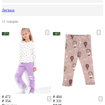
Легінси
11 товарів
−25%
−18%
₴ 472
₴ 404
₴ 354
₴ 331